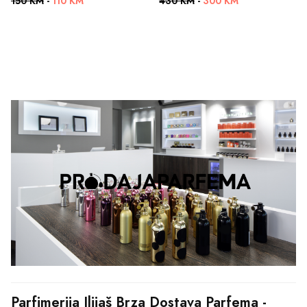
150 KM
-
110 KM
430 KM
-
300 KM
Parfimerija Ilijaš Brza Dostava Parfema - 