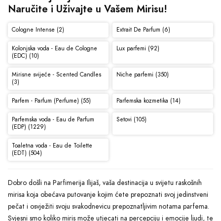
Naručite i Uživajte u Vašem Mirisu!
Cologne Intense (2)
Extrait De Parfum (6)
Kolonjska voda - Eau de Cologne
Lux parfemi (92)
(EDC) (10)
Mirisne svijeće - Scented Candles
Niche parfemi (350)
(3)
Parfem - Parfum (Perfume) (55)
Parfemska kozmetika (14)
Parfemska voda - Eau de Parfum
Setovi (105)
(EDP) (1229)
Toaletna voda - Eau de Toilette
(EDT) (504)
Dobro došli na Parfimerija Ilijaš, vaša destinacija u svijetu raskošnih
mirisa koja obećava putovanje kojim ćete prepoznati svoj jedinstveni
pečat i osvježiti svoju svakodnevicu prepoznatljivim notama parfema.
Svjesni smo koliko miris može utjecati na percepciju i emocije ljudi, te