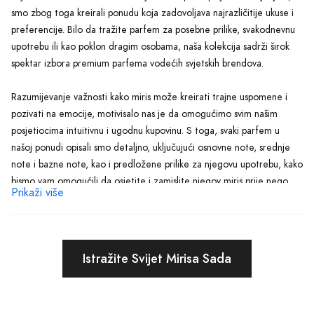
smo zbog toga kreirali ponudu koja zadovoljava najrazličitije ukuse i
preferencije. Bilo da tražite parfem za posebne prilike, svakodnevnu
upotrebu ili kao poklon dragim osobama, naša kolekcija sadrži širok
spektar izbora premium parfema vodećih svjetskih brendova.
Razumijevanje važnosti kako miris može kreirati trajne uspomene i
pozivati na emocije, motivisalo nas je da omogućimo svim našim
posjetiocima intuitivnu i ugodnu kupovinu. S toga, svaki parfem u
našoj ponudi opisali smo detaljno, uključujući osnovne note, srednje
note i bazne note, kao i predložene prilike za njegovu upotrebu, kako
bismo vam omogućili da osjetite i zamislite njegov miris prije nego
Prikaži više
što se odlučite na kupovinu.
Znamo da je važno ne samo pronaći miris koji odgovara vašem stilu,
nego i izabrati parfem koji će trajati i raspredati svoje čarolije tokom
Istražite Svijet Mirisa Sada
cijelog dana. Zato u Parfimerija Ilijaš nudimo samo autentične
parfeme, garantujući njihovu dugotrajnost i kvalitet. Bilo da ste
ljubitelj cvjetnih, voćnih, drvenastih ili orijentalnih mirisa, sigurni smo