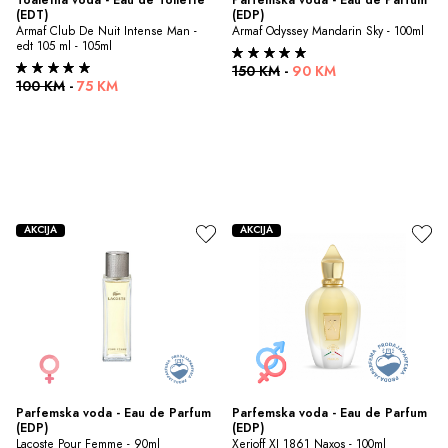
(EDT)
(EDP)
Armaf Club De Nuit Intense Man - 
Armaf Odyssey Mandarin Sky - 100ml
edt 105 ml - 105ml
150 KM
-
90 KM
100 KM
-
75 KM
AKCIJA
AKCIJA
Parfemska voda - Eau de Parfum 
Parfemska voda - Eau de Parfum 
(EDP)
(EDP)
Lacoste Pour Femme - 90ml
Xerjoff XJ 1861 Naxos - 100ml