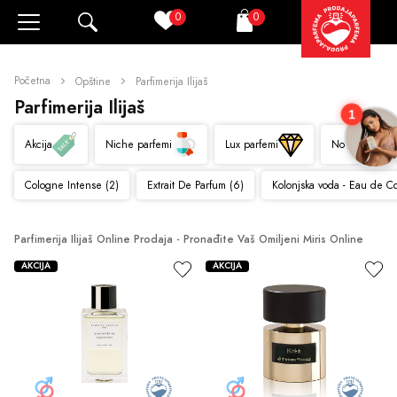
0
0
Pretraži
Korpa
Početna
Opštine
Parfimerija Ilijaš
Parfimerija Ilijaš
1
Akcija
Niche parfemi
Lux parfemi
Novo
Cologne Intense (2)
Extrait De Parfum (6)
Kolonjska voda - Eau de C
Parfimerija Ilijaš Online Prodaja - Pronađite Vaš Omiljeni Miris Online
AKCIJA
AKCIJA