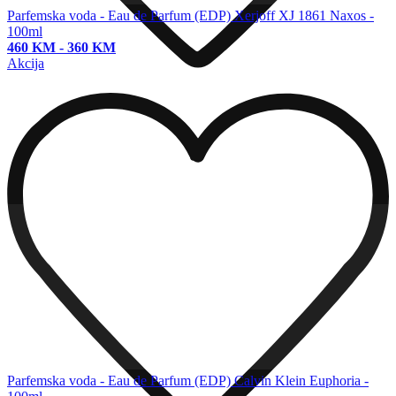
Parfemska voda - Eau de Parfum (EDP)
Xerjoff XJ 1861 Naxos -
100ml
460 KM
-
360 KM
Akcija
Parfemska voda - Eau de Parfum (EDP)
Calvin Klein Euphoria -