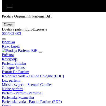
Pretraži
Wait List
Prodaja Originalnih Parfema BiH
Zatvori
Dostava putem EuroExpress-a
065/602-603
Isporuka
Kako kupiti
Početna
Kategorije
Parfemi
Šminka
Cologne Intense
Extrait De Parfum
Kolonjska voda - Eau de Cologne (EDC)
Lux parfemi
Mirisne svijeće - Scented Candles
Niche parfemi
Parfem - Parfum (Perfume)
Parfemska kozmetika
Parfemska voda - Eau de Parfum (EDP)
Setovi