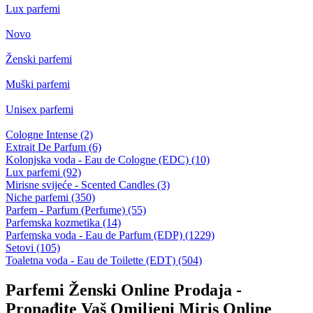
Lux parfemi
Novo
Ženski parfemi
Muški parfemi
Unisex parfemi
Cologne Intense (2)
Extrait De Parfum (6)
Kolonjska voda - Eau de Cologne (EDC) (10)
Lux parfemi (92)
Mirisne svijeće - Scented Candles (3)
Niche parfemi (350)
Parfem - Parfum (Perfume) (55)
Parfemska kozmetika (14)
Parfemska voda - Eau de Parfum (EDP) (1229)
Setovi (105)
Toaletna voda - Eau de Toilette (EDT) (504)
Parfemi Ženski Online Prodaja -
Pronađite Vaš Omiljeni Miris Online