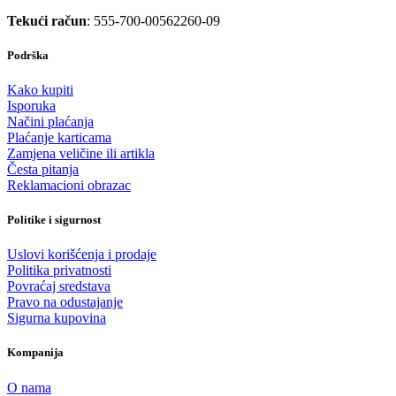
Tekući račun
: 555-700-00562260-09
Podrška
Kako kupiti
Isporuka
Načini plaćanja
Plaćanje karticama
Zamjena veličine ili artikla
Česta pitanja
Reklamacioni obrazac
Politike i sigurnost
Uslovi korišćenja i prodaje
Politika privatnosti
Povraćaj sredstava
Pravo na odustajanje
Sigurna kupovina
Kompanija
O nama