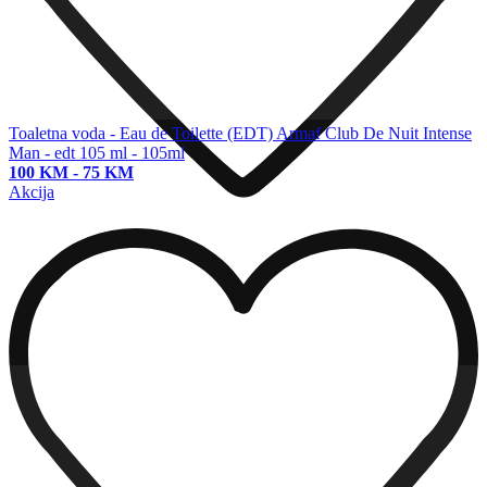
Toaletna voda - Eau de Toilette (EDT)
Armaf Club De Nuit Intense
Man - edt 105 ml - 105ml
100 KM
-
75 KM
Akcija