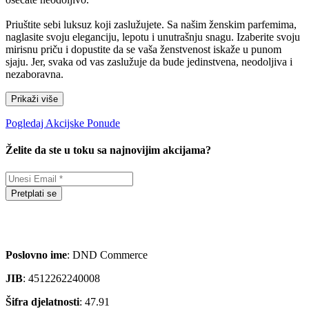
Priuštite sebi luksuz koji zaslužujete. Sa našim ženskim parfemima,
naglasite svoju eleganciju, lepotu i unutrašnju snagu. Izaberite svoju
mirisnu priču i dopustite da se vaša ženstvenost iskaže u punom
sjaju. Jer, svaka od vas zaslužuje da bude jedinstvena, neodoljiva i
nezaboravna.
Prikaži više
Pogledaj Akcijske Ponude
Želite da ste u toku sa najnovijim akcijama?
Pretplati se
Poslovno ime
: DND Commerce
JIB
: 4512262240008
Šifra djelatnosti
: 47.91