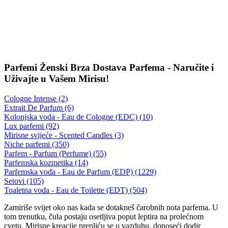
Parfemi Ženski Brza Dostava Parfema - Naručite i
Uživajte u Vašem Mirisu!
Cologne Intense (2)
Extrait De Parfum (6)
Kolonjska voda - Eau de Cologne (EDC) (10)
Lux parfemi (92)
Mirisne svijeće - Scented Candles (3)
Niche parfemi (350)
Parfem - Parfum (Perfume) (55)
Parfemska kozmetika (14)
Parfemska voda - Eau de Parfum (EDP) (1229)
Setovi (105)
Toaletna voda - Eau de Toilette (EDT) (504)
Zamiriše svijet oko nas kada se dotakneš čarobnih nota parfema. U
tom trenutku, čula postaju osetljiva poput leptira na prolećnom
cvetu. Mirisne kreacije prepliću se u vazduhu, donoseći dodir