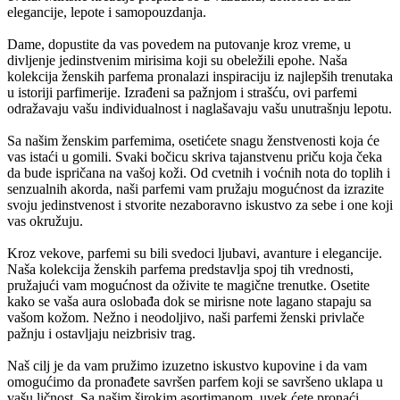
elegancije, lepote i samopouzdanja.
Dame, dopustite da vas povedem na putovanje kroz vreme, u
divljenje jedinstvenim mirisima koji su obeležili epohe. Naša
kolekcija ženskih parfema pronalazi inspiraciju iz najlepših trenutaka
u istoriji parfimerije. Izrađeni sa pažnjom i strašću, ovi parfemi
odražavaju vašu individualnost i naglašavaju vašu unutrašnju lepotu.
Sa našim ženskim parfemima, osetićete snagu ženstvenosti koja će
vas istaći u gomili. Svaki bočicu skriva tajanstvenu priču koja čeka
da bude ispričana na vašoj koži. Od cvetnih i voćnih nota do toplih i
senzualnih akorda, naši parfemi vam pružaju mogućnost da izrazite
svoju jedinstvenost i stvorite nezaboravno iskustvo za sebe i one koji
vas okružuju.
Kroz vekove, parfemi su bili svedoci ljubavi, avanture i elegancije.
Naša kolekcija ženskih parfema predstavlja spoj tih vrednosti,
pružajući vam mogućnost da oživite te magične trenutke. Osetite
kako se vaša aura oslobađa dok se mirisne note lagano stapaju sa
vašom kožom. Nežno i neodoljivo, naši parfemi ženski privlače
pažnju i ostavljaju neizbrisiv trag.
Naš cilj je da vam pružimo izuzetno iskustvo kupovine i da vam
omogućimo da pronađete savršen parfem koji se savršeno uklapa u
vašu ličnost. Sa našim širokim asortimanom, uvek ćete pronaći