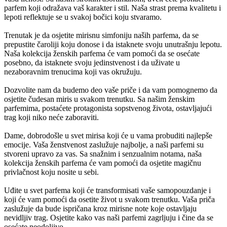
parfem koji odražava vaš karakter i stil. Naša strast prema kvalitetu i
lepoti reflektuje se u svakoj bočici koju stvaramo.
Trenutak je da osjetite mirisnu simfoniju naših parfema, da se
prepustite čaroliji koju donose i da istaknete svoju unutrašnju lepotu.
Naša kolekcija ženskih parfema će vam pomoći da se osećate
posebno, da istaknete svoju jedinstvenost i da uživate u
nezaboravnim trenucima koji vas okružuju.
Dozvolite nam da budemo deo vaše priče i da vam pomognemo da
osjetite čudesan miris u svakom trenutku. Sa našim ženskim
parfemima, postaćete protagonista sopstvenog života, ostavljajući
trag koji niko neće zaboraviti.
Dame, dobrodošle u svet mirisa koji će u vama probuditi najlepše
emocije. Vaša ženstvenost zaslužuje najbolje, a naši parfemi su
stvoreni upravo za vas. Sa snažnim i senzualnim notama, naša
kolekcija ženskih parfema će vam pomoći da osjetite magičnu
privlačnost koju nosite u sebi.
Uđite u svet parfema koji će transformisati vaše samopouzdanje i
koji će vam pomoći da osetite život u svakom trenutku. Vaša priča
zaslužuje da bude ispričana kroz mirisne note koje ostavljaju
nevidljiv trag. Osjetite kako vas naši parfemi zagrljuju i čine da se
osećate neodoljivo.