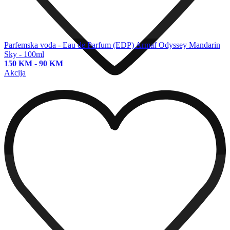
Parfemska voda - Eau de Parfum (EDP)
Armaf Odyssey Mandarin
Sky - 100ml
150 KM
-
90 KM
Akcija