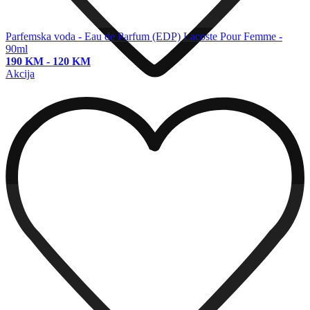
Parfemska voda - Eau de Parfum (EDP)
Lacoste Pour Femme -
90ml
190 KM
-
120 KM
Akcija