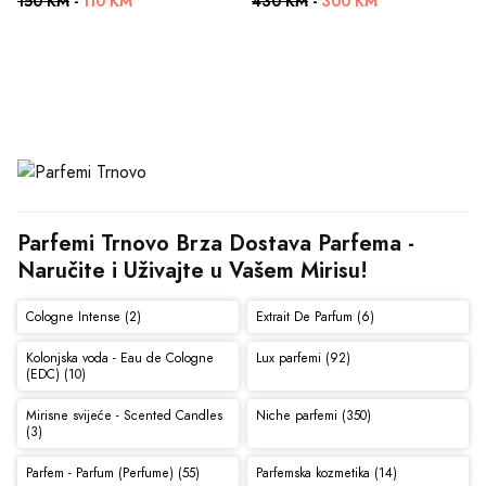
150 KM
-
110 KM
430 KM
-
300 KM
Parfemi Trnovo Brza Dostava Parfema - 
Naručite i Uživajte u Vašem Mirisu!
Cologne Intense (2)
Extrait De Parfum (6)
Kolonjska voda - Eau de Cologne
Lux parfemi (92)
(EDC) (10)
Mirisne svijeće - Scented Candles
Niche parfemi (350)
(3)
Parfem - Parfum (Perfume) (55)
Parfemska kozmetika (14)