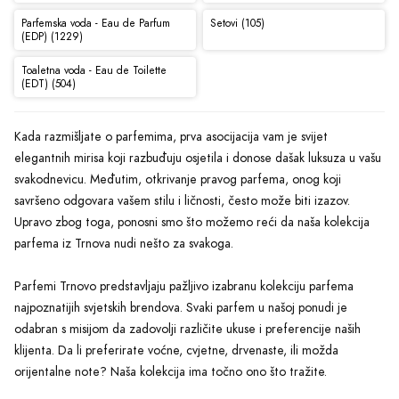
Parfemska voda - Eau de Parfum
Setovi (105)
(EDP) (1229)
Toaletna voda - Eau de Toilette
(EDT) (504)
Kada razmišljate o parfemima, prva asocijacija vam je svijet
elegantnih mirisa koji razbuđuju osjetila i donose dašak luksuza u vašu
svakodnevicu. Međutim, otkrivanje pravog parfema, onog koji
savršeno odgovara vašem stilu i ličnosti, često može biti izazov.
Upravo zbog toga, ponosni smo što možemo reći da naša kolekcija
parfema iz Trnova nudi nešto za svakoga.
Parfemi Trnovo predstavljaju pažljivo izabranu kolekciju parfema
najpoznatijih svjetskih brendova. Svaki parfem u našoj ponudi je
odabran s misijom da zadovolji različite ukuse i preferencije naših
klijenta. Da li preferirate voćne, cvjetne, drvenaste, ili možda
orijentalne note? Naša kolekcija ima točno ono što tražite.