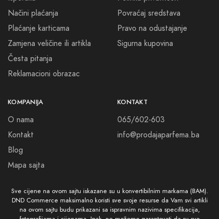
Načini plaćanja
Povraćaj sredstava
Plaćanje karticama
Pravo na odustajanje
Zamjena veličine ili artikla
Sigurna kupovina
Česta pitanja
Reklamacioni obrazac
KOMPANIJA
KONTAKT
O nama
065/602-603
Kontakt
info@prodajaparfema.ba
Blog
Mapa sajta
Sve cijene na ovom sajtu iskazane su u konvertibilnim markama (BAM).
DND Commerce maksimalno koristi sve svoje resurse da Vam svi artikli
na ovom sajtu budu prikazani sa ispravnim nazivima specifikacija,
fotografijama i cijenama. Ipak, ne možemo garantovati da su sve