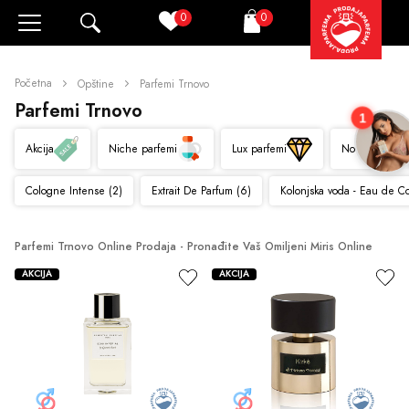
0
0
Pretraži
Korpa
Početna
Opštine
Parfemi Trnovo
Parfemi Trnovo
1
Akcija
Niche parfemi
Lux parfemi
Novo
Cologne Intense (2)
Extrait De Parfum (6)
Kolonjska voda - Eau de C
Parfemi Trnovo Online Prodaja - Pronađite Vaš Omiljeni Miris Online
AKCIJA
AKCIJA