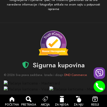
navedene informacije i fotografije artikala na ovom sajtu u potpunosti
ispravne
Sigurna kupovina
© 2026 Sva prava zadržana. Izrada i dizajn
DND Commerce
.
POČETNA
PRETRAGA
AKCIJA
ZA NJEGA
ZA NJU
REELS