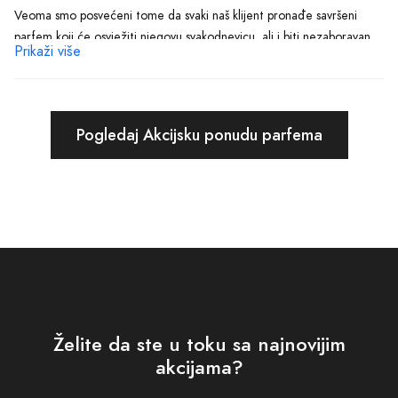
Veoma smo posvećeni tome da svaki naš klijent pronađe savršeni
parfem koji će osvježiti njegovu svakodnevicu, ali i biti nezaboravan
Prikaži više
potpis njegove ličnosti. Zato su naši parfemi iz Trnova više od samo
mirisa – oni su odraz vaše jedinstvenosti, elegancije i stila.
Zamislite osjećaj kad pronađete onaj savršeni miris koji vas prati kroz
Pogledaj Akcijsku ponudu parfema
dan, dajući vam osjećaj svježine i samopouzdanja. Iz kolekcije
parfema Trnovo, izabrati će te parfem koji ne samo da odražava vašu
ličnost, ali i pruža osjećaj određenog luksuza i elegancije.
Za one posebne prilike, kada želite da ostavite nezaboravan utisak,
izbor parfema iz naše kolekcije bit će ta tajna nota koja privlači
pažnju i oduševljava prisutne. A za svakodnevnu upotrebu, imamo
mirise koji dodaju dašak svježine i energije vašem svakodnevnom
životu.
Želite da ste u toku sa najnovijim
Ne samo da nudimo širok spektar parfema koji će zadovoljiti svačiji
akcijama?
ukus, ali smo tu i da pomognemo u odabiru. Naš tim stručnjaka pri ruci