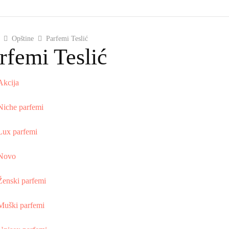
Opštine
Parfemi Teslić
rfemi Teslić
Akcija
Niche parfemi
Lux parfemi
Novo
Ženski parfemi
Muški parfemi