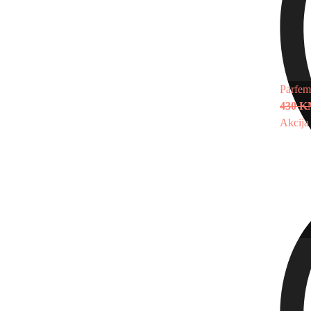
Parfem
430 
Akcija