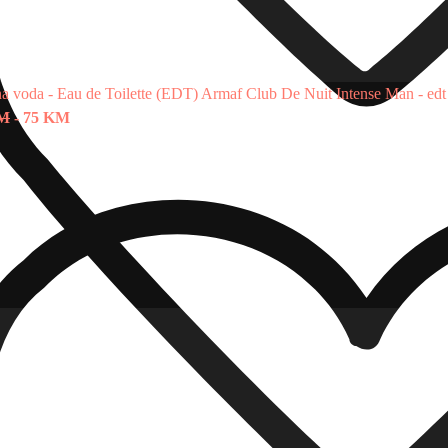
na voda - Eau de Toilette (EDT)
Armaf Club De Nuit Intense Man - edt
KM
-
75 KM