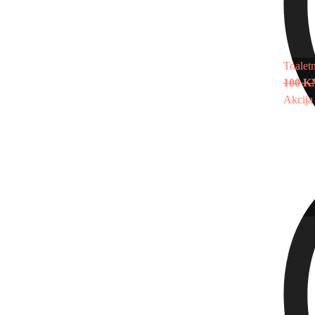
Toalet
100 
Akcija