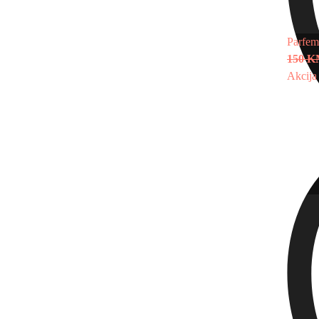
Parfem
150 
Akcija