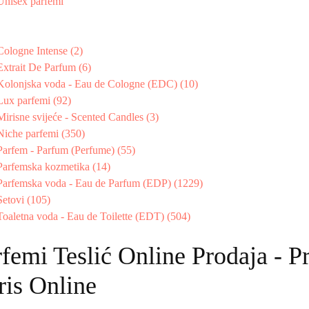
Unisex parfemi
Cologne Intense (2)
Extrait De Parfum (6)
Kolonjska voda - Eau de Cologne (EDC) (10)
Lux parfemi (92)
Mirisne svijeće - Scented Candles (3)
Niche parfemi (350)
Parfem - Parfum (Perfume) (55)
Parfemska kozmetika (14)
Parfemska voda - Eau de Parfum (EDP) (1229)
Setovi (105)
Toaletna voda - Eau de Toilette (EDT) (504)
femi Teslić Online Prodaja - P
ris Online