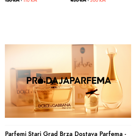
150 KM
-
110 KM
430 KM
-
300 KM
Parfemi Stari Grad Brza Dostava Parfema - 