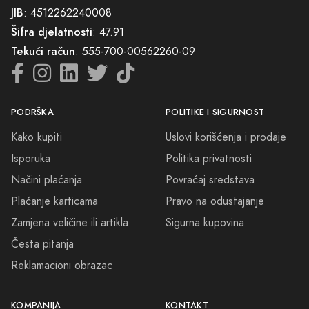
Pridružite nam se da zajedno kročimo kroz ova vrata u svijet
JIB
: 4512262240008
elegancije, stila i nezaboravnih mirisnih avantura. Dopustite da
Šifra djelatnosti
: 47.91
parfemi Stari Grad postanu dio vaše svakodnevice i odjekuju vašu
Tekući račun
: 555-700-00562260-09
jedinstvenu ličnost i karizmu. Jer, pravi parfem je više od aromatične
esencije – on je nevidljivi potpis vaše prisutnosti, nezaboravan utisak
koji ostavljate za sobom.
PODRŠKA
POLITIKE I SIGURNOST
Kako kupiti
Uslovi korišćenja i prodaje
Isporuka
Politika privatnosti
Načini plaćanja
Povraćaj sredstava
Plaćanje karticama
Pravo na odustajanje
Zamjena veličine ili artikla
Sigurna kupovina
Česta pitanja
Reklamacioni obrazac
KOMPANIJA
KONTAKT