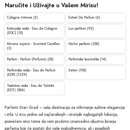
Naručite i Uživajte u Vašem Mirisu!
Cologne Intense (2)
Extrait De Parfum (6)
Kolonjska voda - Eau de Cologne
Lux parfemi (92)
(EDC) (10)
Mirisne svijeće - Scented Candles
Niche parfemi (350)
(3)
Parfem - Parfum (Perfume) (55)
Parfemska kozmetika (14)
Parfemska voda - Eau de Parfum
Setovi (105)
(EDP) (1229)
Toaletna voda - Eau de Toilette
(EDT) (504)
Parfemi Stari Grad – vaša destinacija za otkrivanje suštine elegancije
i stila. U srcu jedne od najčarobnijih i istorijski najbogatijih lokacija,
posvećeni smo tome da vam pružimo izvanredno iskustvo biranja
parfema koji će postati dio vaše svakodnevnice, ali i posebnih