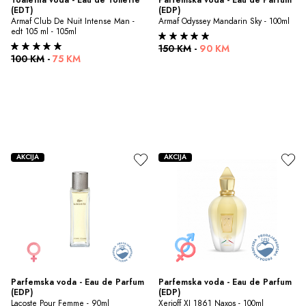
(EDT)
(EDP)
Armaf Club De Nuit Intense Man - 
Armaf Odyssey Mandarin Sky - 100ml
edt 105 ml - 105ml
150 KM
-
90 KM
100 KM
-
75 KM
AKCIJA
AKCIJA
Parfemska voda - Eau de Parfum 
Parfemska voda - Eau de Parfum 
(EDP)
(EDP)
Lacoste Pour Femme - 90ml
Xerjoff XJ 1861 Naxos - 100ml