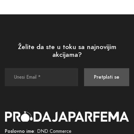
razlog zašto je naš pristup individualan i fokusiran na vas – naše
posjetioce. Želimo s vama podijeliti strast prema mirisima i pomoći
vam da otkrijete one koje će najbolje odražavati vašu ličnost,
raspoloženje i stil. Saslušamo vaše želje i sa zadovoljstvom vam
pomažemo da pronađete onaj savršeni parfem, koji će vas
svakodnevno pratiti i iznova oduševljavati.
Želite da ste u toku sa najnovijim
Nije važno da li tražite parfem za posebnu priliku, poklon za dragu
akcijama?
osobu ili jednostavno želite osvježiti svoju kolekciju mirisima
inspirisanim bogatstvom i historijom – kod nas ćete pronaći sve što
vam je potrebno. Naša kolekcija parfema Stari Grad nudi nešto za
Pretplati se
svakoga, uspijevaći da zadovolji i najzahtjevnije ljubitelje parfema.
Ponosni smo što možemo tvrditi da svaki parfem u našoj kolekciji nije
samo parfem – on je umjetničko djelo, pažljivo dizajnirano i
komponovano od strane majstora parfimera. Svaka boca parfema
predstavlja duh Starog Grada, njegovu historiju, ljepotu i neponovljivi
šarm.
Poslovno ime
: DND Commerce