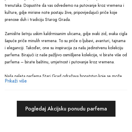
trenutaka. Dopustite da vas odvedemo na putovanje kroz vremena i
kulture, gdje mirisne note postaju žive, pripovijedajući priče koje
prenose duh i tradiciju Starog Grada.
Zamislite šetnju uskim kaldrmisanim ulicama, gdje svaki zid, svaka cigla
šapuće priče minulih vremena. To su priče o ljubavi, avanturi, tajnama
i eleganciji. Također, one su inspiracija za našu jedinstvenu kolekciju
parfema. Birajući iz naše pažljivo osmišljene kolekcije, vi birate više od
parfema – birate baštinu, umjetnost i putovanje kroz vremena.
Naša paleta parfema Stari Grad odražava bogatstvo koje se može
Prikaži više
pronaći samo u ovakvom jedinstvenom mjestu. Od nježnih cvjetnih
esencija koje odjekuju proljećem u Starem Gradu, preko začinskih,
smelih nota koje odražavaju pulsiranje ljetnih noći, do toplih,
smirujućih mirisa koji donose utjehu tokom mirnih zimskih večeri –
Pogledaj Akcijsku ponudu parfema
svaki naš parfem je priča za sebe.
Svjesni smo da je izbor pravog parfema veoma lična stvar. To je