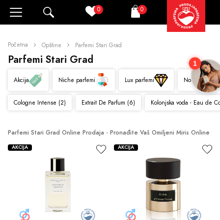
0
0
Pretraži
Korpa
Početna
Opštine
Parfemi Stari Grad
Parfemi Stari Grad
1
Akcija
Niche parfemi
Lux parfemi
Novo
Cologne Intense (2)
Extrait De Parfum (6)
Kolonjska voda - Eau de C
Parfemi Stari Grad Online Prodaja - Pronađite Vaš Omiljeni Miris Online
AKCIJA
AKCIJA