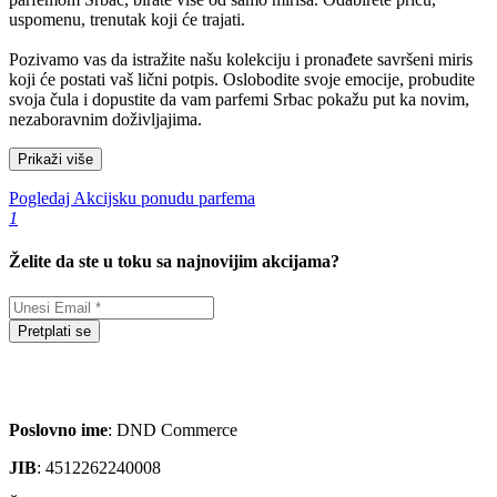
uspomenu, trenutak koji će trajati.
Pozivamo vas da istražite našu kolekciju i pronađete savršeni miris
koji će postati vaš lični potpis. Oslobodite svoje emocije, probudite
svoja čula i dopustite da vam parfemi Srbac pokažu put ka novim,
nezaboravnim doživljajima.
Prikaži više
Pogledaj Akcijsku ponudu parfema
1
Želite da ste u toku sa najnovijim akcijama?
Pretplati se
Poslovno ime
: DND Commerce
JIB
: 4512262240008