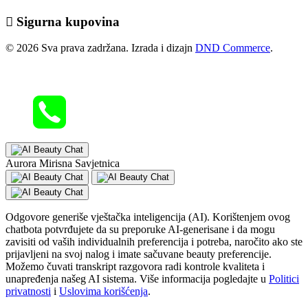
Sigurna kupovina
© 2026 Sva prava zadržana. Izrada i dizajn
DND Commerce
.
Aurora Mirisna Savjetnica
Odgovore generiše vještačka inteligencija (AI). Korištenjem ovog
chatbota potvrđujete da su preporuke AI-generisane i da mogu
zavisiti od vaših individualnih preferencija i potreba, naročito ako ste
prijavljeni na svoj nalog i imate sačuvane beauty preferencije.
Možemo čuvati transkript razgovora radi kontrole kvaliteta i
unapređenja našeg AI sistema. Više informacija pogledajte u
Politici
privatnosti
i
Uslovima korišćenja
.