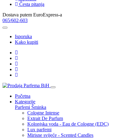
Česta pitanja
Dostava putem EuroExpress-a
065/602-603
Isporuka
Kako kupiti
Početna
Kategorije
Parfemi
Šminka
Cologne Intense
Extrait De Parfum
Kolonjska voda - Eau de Cologne (EDC)
Lux parfemi
Mirisne svijeće - Scented Candles