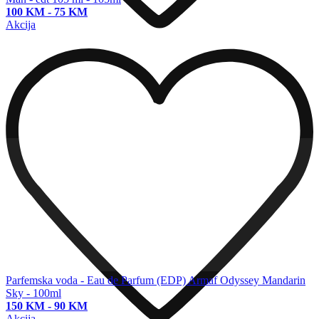
100 KM
-
75 KM
Akcija
Parfemska voda - Eau de Parfum (EDP)
Armaf Odyssey Mandarin
Sky - 100ml
150 KM
-
90 KM
Akcija