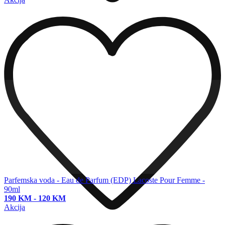
Parfemska voda - Eau de Parfum (EDP)
Lacoste Pour Femme -
90ml
190 KM
-
120 KM
Akcija