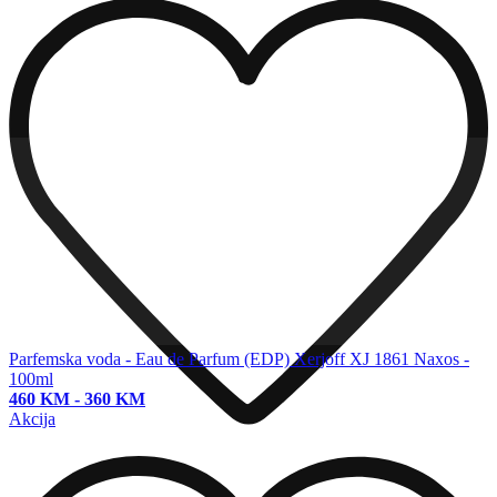
Parfemska voda - Eau de Parfum (EDP)
Xerjoff XJ 1861 Naxos -
100ml
460 KM
-
360 KM
Akcija