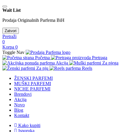
Wait List
Prodaja Originalnih Parfema BiH
Zatvori
Pretraži
0
Korpa
0
Toggle Nav
Početna
Pretraga
Akcija
Za njega
Za nju
Reels
ŽENSKI PARFEMI
MUŠKI PARFEMI
NICHE PARFEMI
Brendovi
Akcija
Novo
Blog
Kontakt
Kako kupiti
Isporuka