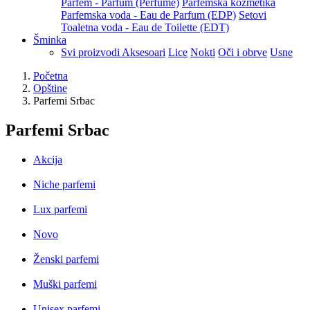
Parfem - Parfum (Perfume)
Parfemska kozmetika
Parfemska voda - Eau de Parfum (EDP)
Setovi
Toaletna voda - Eau de Toilette (EDT)
Šminka
Svi proizvodi
Aksesoari
Lice
Nokti
Oči i obrve
Usne
Početna
Opštine
Parfemi Srbac
Parfemi Srbac
Akcija
Niche parfemi
Lux parfemi
Novo
Ženski parfemi
Muški parfemi
Unisex parfemi