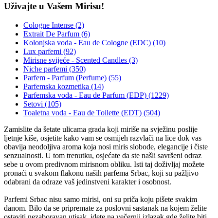
Uživajte u Vašem Mirisu!
Cologne Intense (2)
Extrait De Parfum (6)
Kolonjska voda - Eau de Cologne (EDC) (10)
Lux parfemi (92)
Mirisne svijeće - Scented Candles (3)
Niche parfemi (350)
Parfem - Parfum (Perfume) (55)
Parfemska kozmetika (14)
Parfemska voda - Eau de Parfum (EDP) (1229)
Setovi (105)
Toaletna voda - Eau de Toilette (EDT) (504)
Zamislite da šetate ulicama grada koji miriše na svježinu poslije
ljetnje kiše, osjetite kako vam se osmijeh razvlači na lice dok vas
obavija neodoljiva aroma koja nosi miris slobode, elegancije i čiste
senzualnosti. U tom trenutku, osjećate da ste našli savršeni odraz
sebe u ovom predivnom mirisnom obliku. Isti taj doživljaj možete
pronaći u svakom flakonu naših parfema Srbac, koji su pažljivo
odabrani da odraze vaš jedinstveni karakter i osobnost.
Parfemi Srbac nisu samo mirisi, oni su priča koju pišete svakim
danom. Bilo da se pripremate za poslovni sastanak na kojem želite
ostaviti nezaboravan utisak, idete na večernji izlazak gde želite biti