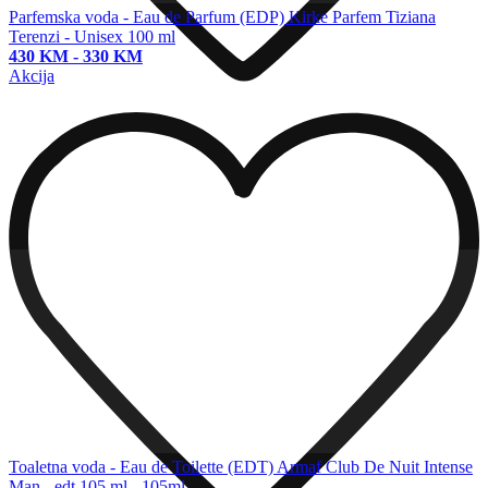
Parfemska voda - Eau de Parfum (EDP)
Kirke Parfem Tiziana
Terenzi - Unisex 100 ml
430 KM
-
330 KM
Akcija
Toaletna voda - Eau de Toilette (EDT)
Armaf Club De Nuit Intense
Man - edt 105 ml - 105ml