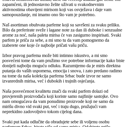
zapamćeni, ili jednostavno želite uživati u svakodnevnim
aktivnostima obavijeni mirisom koji vas osvježava i daje vam
samopouzdanje, mi imamo ono što vam je potrebno.
Naš asortiman obuhvata parfeme koji su savršeni za svaku priliku.
Bilo da preferirate sveže i lagane note za dan ili duboke i senzualne
arome za noć, naša paleta mirisa će vas zasigurno inspirisati. Svaki
parfem je priča za sebe, a mi smo tu da vam pomognemo da
izaberete one koje će najbolje pričati vašu priču.
Izbor pravog parfema može biti intimno iskustvo, a mi smo
posvećeni tome da vam pružimo sve potrebne informacije kako biste
donijeli najbolju moguću odluku. Razumijemo da je miris direktna
putanja do vaših uspomena, emocija i snova, i zato predano radimo
na tome da naša kolekcija parfema Srbac bude izvor ne samo
izvanrednih mirisa, već i dubokih i trajnih osjećanja.
Naša posvećenost kvalitetu znači da svaki parfem dolazi od
provjerenih proizvođača koji koriste samo najfinije sastojke. Ovo
nam omogućava da vam ponudimo proizvode koji ne samo da
mirišu divno vid svaki put, već i traju dugo, pružajući vam
neprekidno zadovoljstvo tokom cijelog dana.
Svaki put kada odlučite da obradujete sebe ili voljenu osobu
parfemom Srbac, birate više od samo mirisa. Odabirete priču,