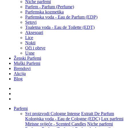
Niche parfemi
Parfem - Parfum (Perfume)
Parfemska kozmetika
Parfemska voda - Eau de Parfum (EDP)
Setovi
Toaletna voda - Eau de Toilette (EDT)
Aksesoari
Lice
Nokti
Oči i obrve
Usne
Ženski Parfemi
Muški Parfemi
Brendovi
Akcija
Blog
Parfemi
Svi proizvodi
Cologne Intense
Extrait De Parfum
Kolonjska voda - Eau de Cologne (EDC)
Lux parfemi
Mirisne svijeće - Scented Candles
Niche parfemi