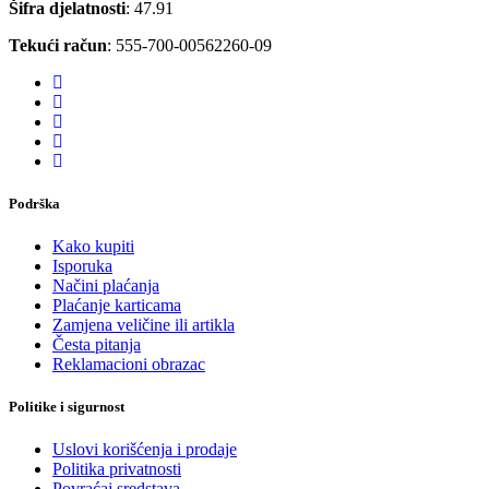
Šifra djelatnosti
: 47.91
Tekući račun
: 555-700-00562260-09
Podrška
Kako kupiti
Isporuka
Načini plaćanja
Plaćanje karticama
Zamjena veličine ili artikla
Česta pitanja
Reklamacioni obrazac
Politike i sigurnost
Uslovi korišćenja i prodaje
Politika privatnosti
Povraćaj sredstava