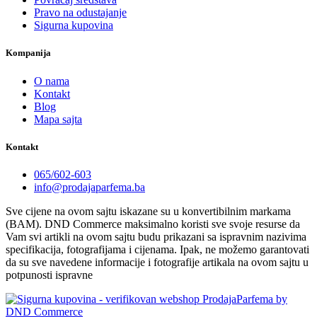
Pravo na odustajanje
Sigurna kupovina
Kompanija
O nama
Kontakt
Blog
Mapa sajta
Kontakt
065/602-603
info@prodajaparfema.ba
Sve cijene na ovom sajtu iskazane su u konvertibilnim markama
(BAM). DND Commerce maksimalno koristi sve svoje resurse da
Vam svi artikli na ovom sajtu budu prikazani sa ispravnim nazivima
specifikacija, fotografijama i cijenama. Ipak, ne možemo garantovati
da su sve navedene informacije i fotografije artikala na ovom sajtu u
potpunosti ispravne