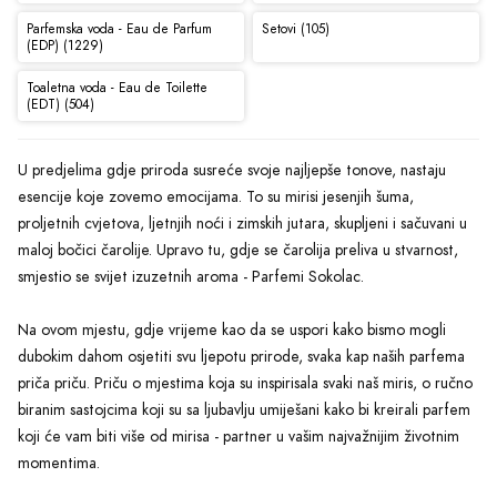
Parfemska voda - Eau de Parfum
Setovi (105)
(EDP) (1229)
Toaletna voda - Eau de Toilette
(EDT) (504)
U predjelima gdje priroda susreće svoje najljepše tonove, nastaju
esencije koje zovemo emocijama. To su mirisi jesenjih šuma,
proljetnih cvjetova, ljetnjih noći i zimskih jutara, skupljeni i sačuvani u
maloj bočici čarolije. Upravo tu, gdje se čarolija preliva u stvarnost,
smjestio se svijet izuzetnih aroma - Parfemi Sokolac.
Na ovom mjestu, gdje vrijeme kao da se uspori kako bismo mogli
dubokim dahom osjetiti svu ljepotu prirode, svaka kap naših parfema
priča priču. Priču o mjestima koja su inspirisala svaki naš miris, o ručno
biranim sastojcima koji su sa ljubavlju umiješani kako bi kreirali parfem
koji će vam biti više od mirisa - partner u vašim najvažnijim životnim
momentima.