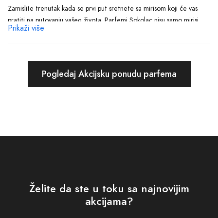
Zamislite trenutak kada se prvi put sretnete sa mirisom koji će vas
pratiti na putovanju vašeg života. Parfemi Sokolac nisu samo mirisi,
Prikaži više
već svjedoci vaših uspomena. Birajući iz naše kolekcije, birate
saveznika koji će vam pomoći da stvorite nezaboravne uspomene.
Bilo da se spremate za važan sastanak, romantičnu večeru ili
jednostavno želite osvježiti svoju svakodnevnicu, mi smo ovdje da
Pogledaj Akcijsku ponudu parfema
vam pružimo tačno ono što vam treba. U našem bogatom asortimanu
parfema, sigurni smo da ćete naći onaj koji najbolje odgovara vašoj
osobnosti i prilikama koje dolaze.
Svaki naš parfem je umjetnost za sebe, pažljivo osmišljena da izmami
osmijeh na lice onome ko ga nosi. Upravo zato, Parfemi Sokolac
predstavljaju idealan poklon kako za voljenu osobu, tako i za one
trenutke kada želite sebe nagraditi nečim posebnim. Naši parfemi su
više od mirisa, oni su doživljaji koji ostaju upamćeni.
Želite da ste u toku sa najnovijim
Zakoračite u svijet Parfemi Sokolac, gdje je svaki miris priča za sebe,
akcijama?
spreman da postane dio vaše priče. Otkrijte mirise koji će vas pratiti