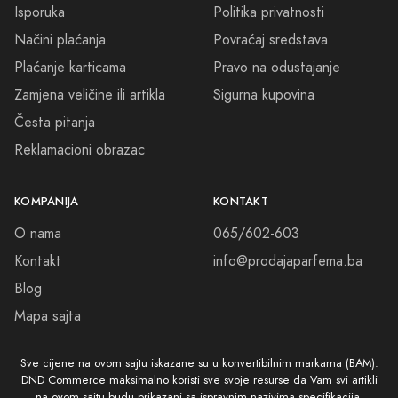
Isporuka
Politika privatnosti
Načini plaćanja
Povraćaj sredstava
Plaćanje karticama
Pravo na odustajanje
Zamjena veličine ili artikla
Sigurna kupovina
Česta pitanja
Reklamacioni obrazac
KOMPANIJA
KONTAKT
O nama
065/602-603
Kontakt
info@prodajaparfema.ba
Blog
Mapa sajta
Sve cijene na ovom sajtu iskazane su u konvertibilnim markama (BAM).
DND Commerce maksimalno koristi sve svoje resurse da Vam svi artikli
na ovom sajtu budu prikazani sa ispravnim nazivima specifikacija,