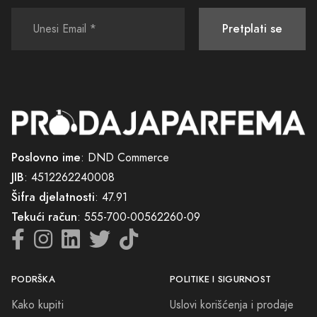
kroz život, koji će biti vaši tajni saveznici u svakoj prilici. Ovdje, u
našem bogatom asortimanu, čeka vas i vaš novi potpisni parfem,
Pretplati se
spreman da vas obavije svojom jedinstvenom auru.
Dobrodošli u svijet gdje su mirisi više od aroma - oni su sjećanja koja
čekaju da budu stvorena. Dobrodošli u Parfemi Sokolac.
Poslovno ime
: DND Commerce
JIB
: 4512262240008
Šifra djelatnosti
: 47.91
Tekući račun
: 555-700-00562260-09
PODRŠKA
POLITIKE I SIGURNOST
Kako kupiti
Uslovi korišćenja i prodaje