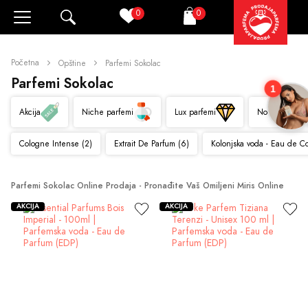
0
0
Pretraži
Korpa
Početna
Opštine
Parfemi Sokolac
Parfemi Sokolac
1
Akcija
Niche parfemi
Lux parfemi
Novo
Cologne Intense (2)
Extrait De Parfum (6)
Kolonjska voda - Eau de C
Parfemi Sokolac Online Prodaja - Pronađite Vaš Omiljeni Miris Online
AKCIJA
AKCIJA