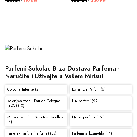
150 KM
-
110 KM
430 KM
-
300 KM
Parfemi Sokolac Brza Dostava Parfema - 
Naručite i Uživajte u Vašem Mirisu!
Cologne Intense (2)
Extrait De Parfum (6)
Kolonjska voda - Eau de Cologne
Lux parfemi (92)
(EDC) (10)
Mirisne svijeće - Scented Candles
Niche parfemi (350)
(3)
Parfem - Parfum (Perfume) (55)
Parfemska kozmetika (14)