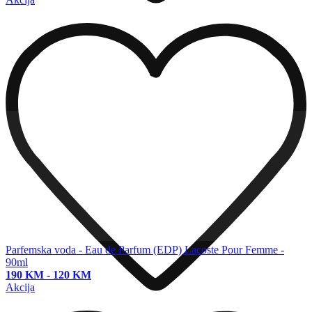
Parfemska voda - Eau de Parfum (EDP)
Lacoste Pour Femme -
90ml
190 KM
-
120 KM
Akcija