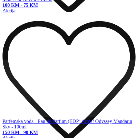
100 KM
-
75 KM
Akcija
Parfemska voda - Eau de Parfum (EDP)
Armaf Odyssey Mandarin
Sky - 100ml
150 KM
-
90 KM
Akcija