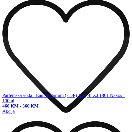
Parfemska voda - Eau de Parfum (EDP)
Xerjoff XJ 1861 Naxos -
100ml
460 KM
-
360 KM
Akcija