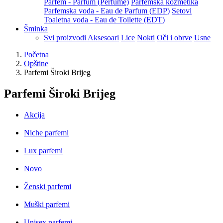
Parfem - Parfum (Perfume)
Parfemska kozmetika
Parfemska voda - Eau de Parfum (EDP)
Setovi
Toaletna voda - Eau de Toilette (EDT)
Šminka
Svi proizvodi
Aksesoari
Lice
Nokti
Oči i obrve
Usne
Početna
Opštine
Parfemi Široki Brijeg
Parfemi Široki Brijeg
Akcija
Niche parfemi
Lux parfemi
Novo
Ženski parfemi
Muški parfemi
Unisex parfemi