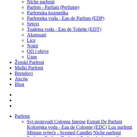
Niche parfemi
Parfem - Parfum (Perfume)
Parfemska kozmetika
Parfemska voda - Eau de Parfum (EDP)
Setovi
Toaletna voda - Eau de Toilette (EDT)
Aksesoari
Lice
Nokti
Oči i obrve
Usne
Ženski Parfemi
Muški Parfemi
Brendovi
Akcija
Blog
Parfemi
Svi proizvodi
Cologne Intense
Extrait De Parfum
Kolonjska voda - Eau de Cologne (EDC)
Lux parfemi
Mirisne svijeće - Scented Candles
Niche parfemi