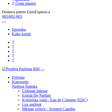
Česta pitanja
Dostava putem EuroExpress-a
065/602-603
Isporuka
Kako kupiti
Početna
Kategorije
Parfemi
Šminka
Cologne Intense
Extrait De Parfum
Kolonjska voda - Eau de Cologne (EDC)
Lux parfemi
Mirisne svijeće - Scented Candles