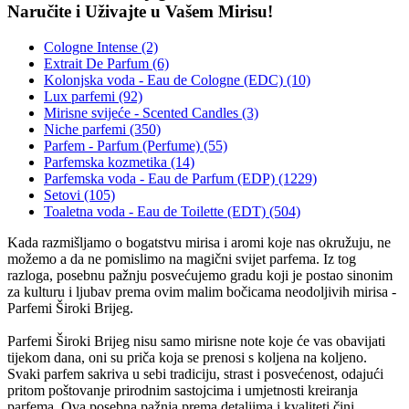
Naručite i Uživajte u Vašem Mirisu!
Cologne Intense (2)
Extrait De Parfum (6)
Kolonjska voda - Eau de Cologne (EDC) (10)
Lux parfemi (92)
Mirisne svijeće - Scented Candles (3)
Niche parfemi (350)
Parfem - Parfum (Perfume) (55)
Parfemska kozmetika (14)
Parfemska voda - Eau de Parfum (EDP) (1229)
Setovi (105)
Toaletna voda - Eau de Toilette (EDT) (504)
Kada razmišljamo o bogatstvu mirisa i aromi koje nas okružuju, ne
možemo a da ne pomislimo na magični svijet parfema. Iz tog
razloga, posebnu pažnju posvećujemo gradu koji je postao sinonim
za kulturu i ljubav prema ovim malim bočicama neodoljivih mirisa -
Parfemi Široki Brijeg.
Parfemi Široki Brijeg nisu samo mirisne note koje će vas obavijati
tijekom dana, oni su priča koja se prenosi s koljena na koljeno.
Svaki parfem sakriva u sebi tradiciju, strast i posvećenost, odajući
pritom poštovanje prirodnim sastojcima i umjetnosti kreiranja
parfema. Ova posebna pažnja prema detaljima i kvaliteti čini