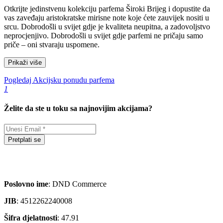
Otkrijte jedinstvenu kolekciju parfema Široki Brijeg i dopustite da
vas zaveđaju aristokratske mirisne note koje ćete zauvijek nositi u
srcu. Dobrodošli u svijet gdje je kvaliteta neupitna, a zadovoljstvo
neprocjenjivo. Dobrodošli u svijet gdje parfemi ne pričaju samo
priče – oni stvaraju uspomene.
Prikaži više
Pogledaj Akcijsku ponudu parfema
1
Želite da ste u toku sa najnovijim akcijama?
Pretplati se
Poslovno ime
: DND Commerce
JIB
: 4512262240008
Šifra djelatnosti
: 47.91