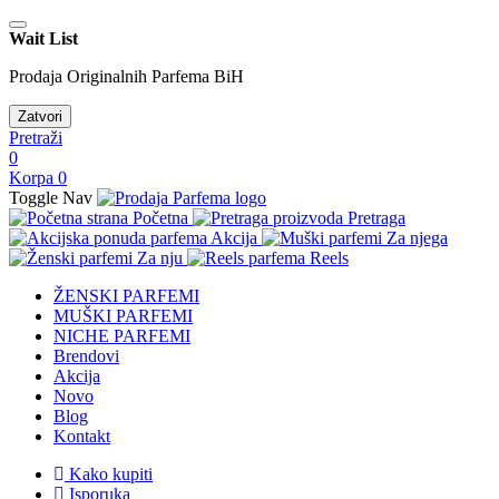
Wait List
Prodaja Originalnih Parfema BiH
Zatvori
Pretraži
0
Korpa
0
Toggle Nav
Početna
Pretraga
Akcija
Za njega
Za nju
Reels
ŽENSKI PARFEMI
MUŠKI PARFEMI
NICHE PARFEMI
Brendovi
Akcija
Novo
Blog
Kontakt
Kako kupiti
Isporuka