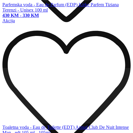
Parfemska voda - Eau de Parfum (EDP)
Kirke Parfem Tiziana
Terenzi - Unisex 100 ml
430 KM
-
330 KM
Akcija
Toaletna voda - Eau de Toilette (EDT)
Armaf Club De Nuit Intense
Man - edt 105 ml - 105ml