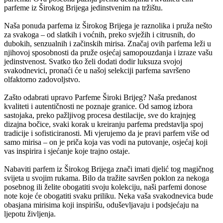
parfeme iz Širokog Brijega jedinstvenim na tržištu.
Naša ponuda parfema iz Širokog Brijega je raznolika i pruža nešto
za svakoga – od slatkih i voćnih, preko svježih i citrusnih, do
dubokih, senzualnih i začinskih mirisa. Značaj ovih parfema leži u
njihovoj sposobnosti da pruže osjećaj samopouzdanja i izraze vašu
jedinstvenost. Svatko tko želi dodati dodir luksuza svojoj
svakodnevici, pronaći će u našoj selekciji parfema savršeno
olfaktorno zadovoljstvo.
Zašto odabrati upravo Parfeme Široki Brijeg? Naša predanost
kvaliteti i autentičnosti ne poznaje granice. Od samog izbora
sastojaka, preko pažljivog procesa destilacije, sve do krajnjeg
dizajna bočice, svaki korak u kreiranju parfema predstavlja spoj
tradicije i sofisticiranosti. Mi vjerujemo da je pravi parfem više od
samo mirisa – on je priča koja vas vodi na putovanje, osjećaj koji
vas inspirira i sjećanje koje trajno ostaje.
Nabaviti parfem iz Širokog Brijega znači imati djelić tog magičnog
svijeta u svojim rukama. Bilo da tražite savršen poklon za nekoga
posebnog ili želite obogatiti svoju kolekciju, naši parfemi donose
note koje će obogatiti svaku priliku. Neka vaša svakodnevica bude
obasjana mirisima koji inspirišu, oduševljavaju i podsjećaju na
ljepotu življenja.