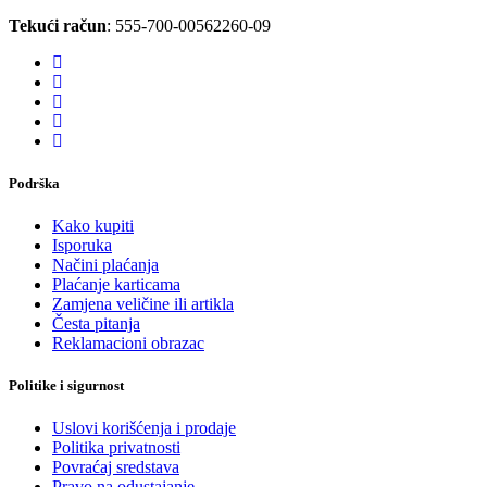
Tekući račun
: 555-700-00562260-09
Podrška
Kako kupiti
Isporuka
Načini plaćanja
Plaćanje karticama
Zamjena veličine ili artikla
Česta pitanja
Reklamacioni obrazac
Politike i sigurnost
Uslovi korišćenja i prodaje
Politika privatnosti
Povraćaj sredstava
Pravo na odustajanje