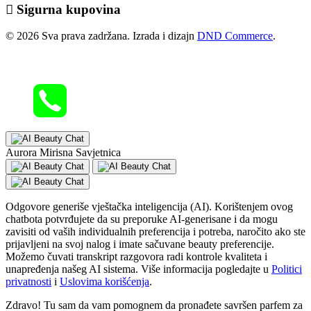
Sigurna kupovina
© 2026 Sva prava zadržana. Izrada i dizajn
DND Commerce
.
Aurora Mirisna Savjetnica
Odgovore generiše vještačka inteligencija (AI). Korištenjem ovog
chatbota potvrđujete da su preporuke AI-generisane i da mogu
zavisiti od vaših individualnih preferencija i potreba, naročito ako ste
prijavljeni na svoj nalog i imate sačuvane beauty preferencije.
Možemo čuvati transkript razgovora radi kontrole kvaliteta i
unapređenja našeg AI sistema. Više informacija pogledajte u
Politici
privatnosti
i
Uslovima korišćenja
.
Zdravo! Tu sam da vam pomognem da pronađete savršen parfem za