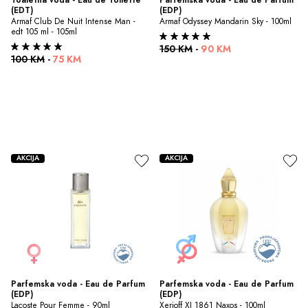
(EDT)
(EDP)
Armaf Club De Nuit Intense Man - 
Armaf Odyssey Mandarin Sky - 100ml
edt 105 ml - 105ml
150 KM
-
90 KM
100 KM
-
75 KM
AKCIJA
AKCIJA
Parfemska voda - Eau de Parfum 
Parfemska voda - Eau de Parfum 
(EDP)
(EDP)
Lacoste Pour Femme - 90ml
Xerjoff XJ 1861 Naxos - 100ml