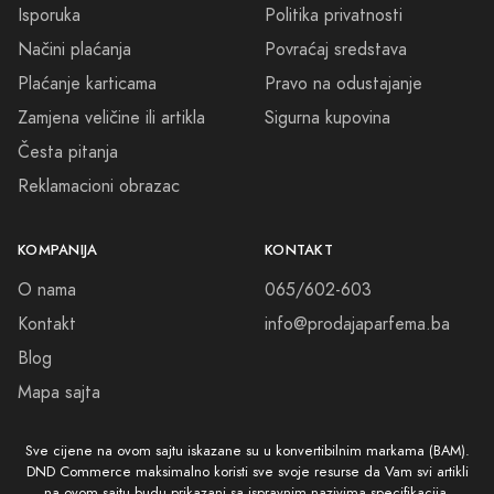
Isporuka
Politika privatnosti
Načini plaćanja
Povraćaj sredstava
Plaćanje karticama
Pravo na odustajanje
Zamjena veličine ili artikla
Sigurna kupovina
Česta pitanja
Reklamacioni obrazac
KOMPANIJA
KONTAKT
O nama
065/602-603
Kontakt
info@prodajaparfema.ba
Blog
Mapa sajta
Sve cijene na ovom sajtu iskazane su u konvertibilnim markama (BAM).
DND Commerce maksimalno koristi sve svoje resurse da Vam svi artikli
na ovom sajtu budu prikazani sa ispravnim nazivima specifikacija,