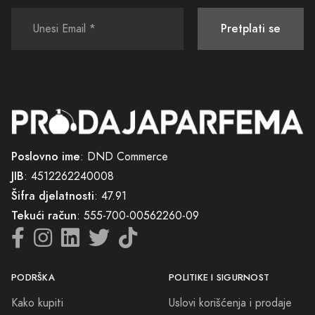
samo ostavljati iza sebe trag elegantnog mirisa, već i poruku o tome
ko ste i kako želite svijet da vas doživi.
Pretplati se
Zato pozivamo sve koji traže način da unaprijede svoj lični stil i
dodaju još jednu dimenziju svom identitetu da istraže našu ponudu i
dozvole da parfemi Šamac govore u njihovo ime. Napravite korak ka
osvježavajućoj transformaciji i dopustite da vas mirisne note vode
kroz svaki trenutak života s pouzdanjem i elegancijom. Jer, na kraju
krajeva, nije važno samo kako se vidimo, već i kako nas drugi osjećaju.
Poslovno ime
: DND Commerce
JIB
: 4512262240008
Šifra djelatnosti
: 47.91
Tekući račun
: 555-700-00562260-09
PODRŠKA
POLITIKE I SIGURNOST
Kako kupiti
Uslovi korišćenja i prodaje