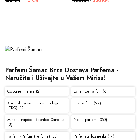
150 KM
-
110 KM
430 KM
-
300 KM
Parfemi Šamac Brza Dostava Parfema - 
Naručite i Uživajte u Vašem Mirisu!
Cologne Intense (2)
Extrait De Parfum (6)
Kolonjska voda - Eau de Cologne
Lux parfemi (92)
(EDC) (10)
Mirisne svijeće - Scented Candles
Niche parfemi (350)
(3)
Parfem - Parfum (Perfume) (55)
Parfemska kozmetika (14)