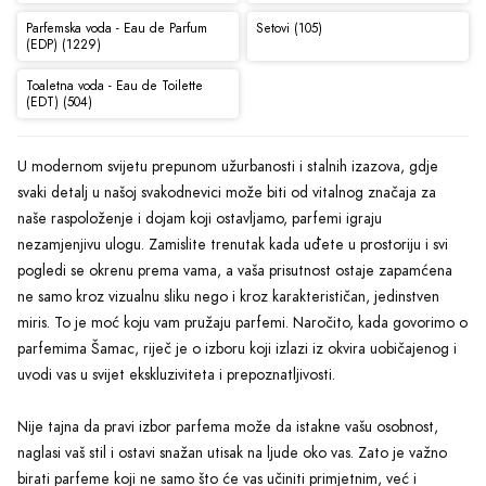
Parfemska voda - Eau de Parfum
Setovi (105)
(EDP) (1229)
Toaletna voda - Eau de Toilette
(EDT) (504)
U modernom svijetu prepunom užurbanosti i stalnih izazova, gdje
svaki detalj u našoj svakodnevici može biti od vitalnog značaja za
naše raspoloženje i dojam koji ostavljamo, parfemi igraju
nezamjenjivu ulogu. Zamislite trenutak kada uđete u prostoriju i svi
pogledi se okrenu prema vama, a vaša prisutnost ostaje zapamćena
ne samo kroz vizualnu sliku nego i kroz karakterističan, jedinstven
miris. To je moć koju vam pružaju parfemi. Naročito, kada govorimo o
parfemima Šamac, riječ je o izboru koji izlazi iz okvira uobičajenog i
uvodi vas u svijet ekskluziviteta i prepoznatljivosti.
Nije tajna da pravi izbor parfema može da istakne vašu osobnost,
naglasi vaš stil i ostavi snažan utisak na ljude oko vas. Zato je važno
birati parfeme koji ne samo što će vas učiniti primjetnim, već i