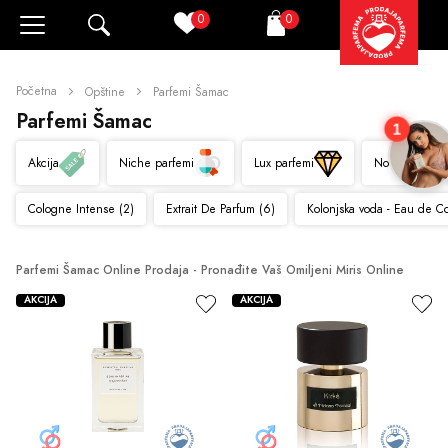
0
0
Pretraži
Korpa
Početna
Opštine
Parfemi Šamac
Parfemi Šamac
1
Akcija
Niche parfemi
Lux parfemi
Novo
Cologne Intense (2)
Extrait De Parfum (6)
Kolonjska voda - Eau de C
Parfemi Šamac Online Prodaja - Pronađite Vaš Omiljeni Miris Online
AKCIJA
AKCIJA