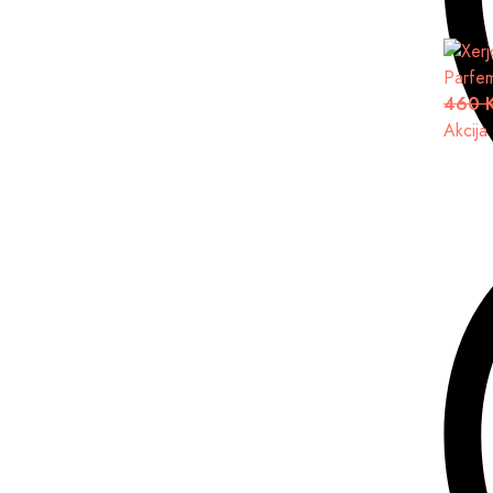
Parfe
460 
Akcija