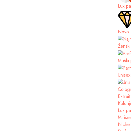
Lux pa
Novo
Ženski
Muški 
Unisex
Cologn
Extrai
Kolonj
Lux pa
Mirisn
Niche 