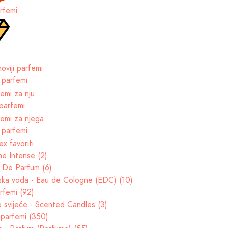
rfemi
 parfemi
parfemi
 parfemi
e Intense (2)
t De Parfum (6)
ska voda - Eau de Cologne (EDC) (10)
rfemi (92)
e svijeće - Scented Candles (3)
parfemi (350)