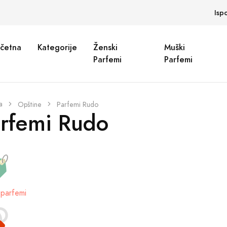
Isp
četna
Kategorije
Ženski
Muški
Parfemi
Parfemi
a
Opštine
Parfemi Rudo
rfemi Rudo
parfemi