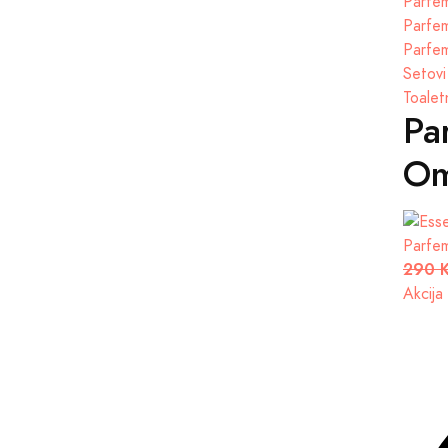
Parfem
Parfem
Parfem
Setovi
Toalet
Pa
Om
Parfe
290 
Akcija