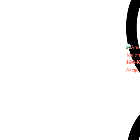
Toalet
100 
Akcija