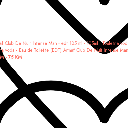
na voda - Eau de Toilette (EDT)
Armaf Club De Nuit Intense Man 
KM
-
75 KM