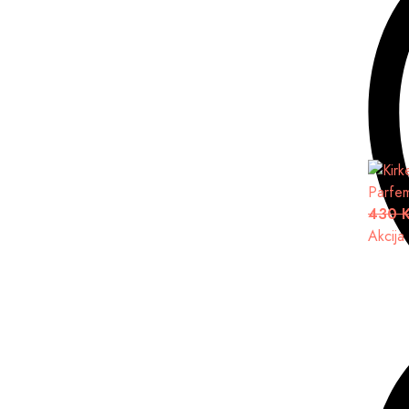
Parfe
430 
Akcija