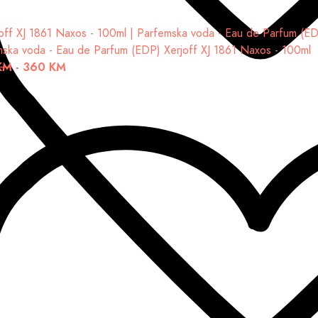
mska voda - Eau de Parfum (EDP)
Xerjoff XJ 1861 Naxos - 100ml
KM
-
360 KM