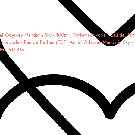
mska voda - Eau de Parfum (EDP)
Armaf Odyssey Mandarin Sky -
KM
-
90 KM