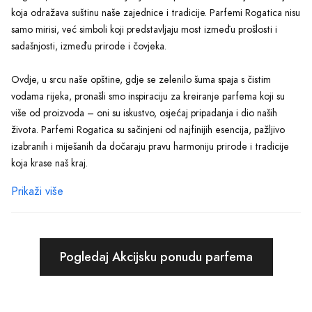
koja odražava suštinu naše zajednice i tradicije. Parfemi Rogatica nisu
samo mirisi, već simboli koji predstavljaju most između prošlosti i
sadašnjosti, između prirode i čovjeka.
Ovdje, u srcu naše opštine, gdje se zelenilo šuma spaja s čistim
vodama rijeka, pronašli smo inspiraciju za kreiranje parfema koji su
više od proizvoda – oni su iskustvo, osjećaj pripadanja i dio naših
života. Parfemi Rogatica su sačinjeni od najfinijih esencija, pažljivo
izabranih i miješanih da dočaraju pravu harmoniju prirode i tradicije
koja krase naš kraj.
Prikaži više
Naše kolekcije parfema inspirisane su pričama naših predaka,
ljepotom naših pejzaža i toplinom domova koje izgrađujemo
generacijama. Svaki parfem je pažljivo dizajniran s misijom da probudi
osjećaje, sjećanja, da postane dio svakodnevnih rituala i posebnih
Pogledaj Akcijsku ponudu parfema
trenutaka. Uz Parfeme Rogatica, svaki dan postaje prilika da ispričate
novu priču, da ostavite trag koji će vas pratiti kroz život.