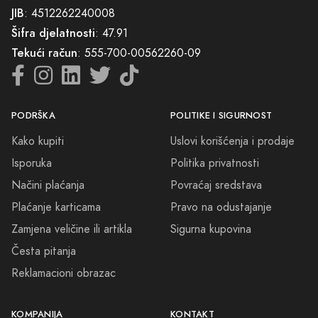
kreiramo uspomene koje traju vječno.
JIB
: 4512262240008
Šifra djelatnosti
: 47.91
Doživite mirisnu odiseju, odkrijte esenciju prave ljepote i tradicije –
Tekući račun
: 555-700-00562260-09
jer u svakoj kapljici Parfema Rogatica krije se priča koju zajedno
pišemo. Dobrodošli u naš svijet, gdje se svaka nota priča, svaka
esencija inspiriše, i gdje svaki miris pruža osjećaj pripadanja.
PODRŠKA
POLITIKE I SIGURNOST
Kako kupiti
Uslovi korišćenja i prodaje
Isporuka
Politika privatnosti
Načini plaćanja
Povraćaj sredstava
Plaćanje karticama
Pravo na odustajanje
Zamjena veličine ili artikla
Sigurna kupovina
Česta pitanja
Reklamacioni obrazac
KOMPANIJA
KONTAKT