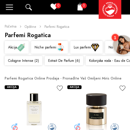
0
0
Pretraži
Korpa
Početna
Opštine
Parfemi Rogatica
Parfemi Rogatica
1
Akcija
Niche parfemi
Lux parfemi
Novo
Cologne Intense (2)
Extrait De Parfum (6)
Kolonjska voda - Eau de C
Parfemi Rogatica Online Prodaja - Pronađite Vaš Omiljeni Miris Online
AKCIJA
AKCIJA