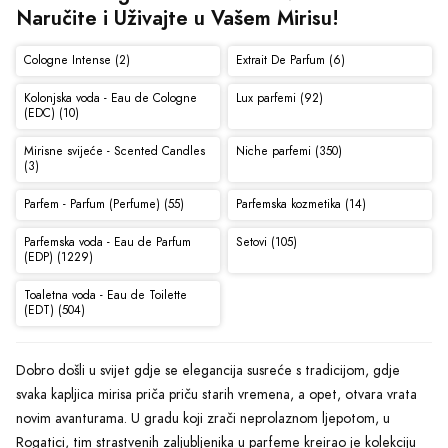
Naručite i Uživajte u Vašem Mirisu!
Cologne Intense (2)
Extrait De Parfum (6)
Kolonjska voda - Eau de Cologne
Lux parfemi (92)
(EDC) (10)
Mirisne svijeće - Scented Candles
Niche parfemi (350)
(3)
Parfem - Parfum (Perfume) (55)
Parfemska kozmetika (14)
Parfemska voda - Eau de Parfum
Setovi (105)
(EDP) (1229)
Toaletna voda - Eau de Toilette
(EDT) (504)
Dobro došli u svijet gdje se elegancija susreće s tradicijom, gdje
svaka kapljica mirisa priča priču starih vremena, a opet, otvara vrata
novim avanturama. U gradu koji zrači neprolaznom ljepotom, u
Rogatici, tim strastvenih zaljubljenika u parfeme kreirao je kolekciju