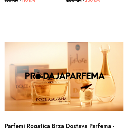
150 KM
-
110 KM
260 KM
-
200 KM
Parfemi Rogatica Brza Dostava Parfema - 