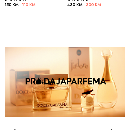
150 KM
-
110 KM
430 KM
-
300 KM