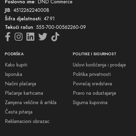
Poslovno ime
: DND Commerce
JIB
: 4512262240008
Šifra djelatnosti
: 47.91
Tekući račun
: 555-700-00562260-09
PODRŠKA
POLITIKE I SIGURNOST
Kako kupiti
Uslovi korišćenja i prodaje
Isporuka
Politika privatnosti
Načini plaćanja
Povraćaj sredstava
Plaćanje karticama
Pravo na odustajanje
Zamjena veličine ili artikla
Sigurna kupovina
Česta pitanja
Reklamacioni obrazac