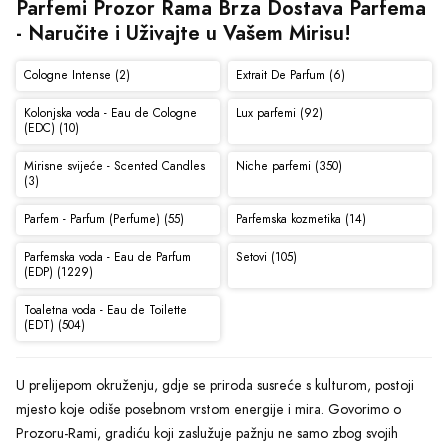
Parfemi Prozor Rama Brza Dostava Parfema 
- Naručite i Uživajte u Vašem Mirisu!
Cologne Intense (2)
Extrait De Parfum (6)
Kolonjska voda - Eau de Cologne
Lux parfemi (92)
(EDC) (10)
Mirisne svijeće - Scented Candles
Niche parfemi (350)
(3)
Parfem - Parfum (Perfume) (55)
Parfemska kozmetika (14)
Parfemska voda - Eau de Parfum
Setovi (105)
(EDP) (1229)
Toaletna voda - Eau de Toilette
(EDT) (504)
U prelijepom okruženju, gdje se priroda susreće s kulturom, postoji
mjesto koje odiše posebnom vrstom energije i mira. Govorimo o
Prozoru-Rami, gradiću koji zaslužuje pažnju ne samo zbog svojih