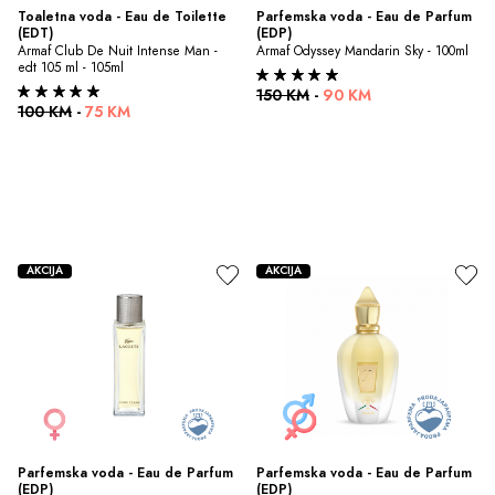
Toaletna voda - Eau de Toilette 
Parfemska voda - Eau de Parfum 
(EDT)
(EDP)
Armaf Club De Nuit Intense Man - 
Armaf Odyssey Mandarin Sky - 100ml
edt 105 ml - 105ml
150 KM
-
90 KM
100 KM
-
75 KM
AKCIJA
AKCIJA
Parfemska voda - Eau de Parfum 
Parfemska voda - Eau de Parfum 
(EDP)
(EDP)