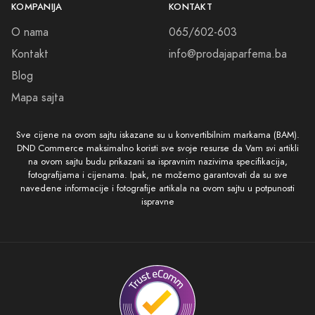
KOMPANIJA
KONTAKT
O nama
065/602-603
Kontakt
info@prodajaparfema.ba
Blog
Mapa sajta
Sve cijene na ovom sajtu iskazane su u konvertibilnim markama (BAM).
DND Commerce maksimalno koristi sve svoje resurse da Vam svi artikli
na ovom sajtu budu prikazani sa ispravnim nazivima specifikacija,
fotografijama i cijenama. Ipak, ne možemo garantovati da su sve
navedene informacije i fotografije artikala na ovom sajtu u potpunosti
ispravne