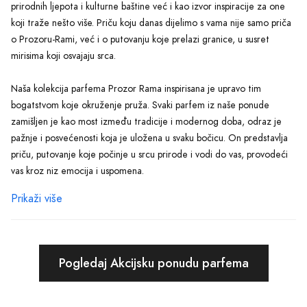
prirodnih ljepota i kulturne baštine već i kao izvor inspiracije za one
koji traže nešto više. Priču koju danas dijelimo s vama nije samo priča
o Prozoru-Rami, već i o putovanju koje prelazi granice, u susret
mirisima koji osvajaju srca.
Naša kolekcija parfema Prozor Rama inspirisana je upravo tim
bogatstvom koje okruženje pruža. Svaki parfem iz naše ponude
zamišljen je kao most između tradicije i modernog doba, odraz je
pažnje i posvećenosti koja je uložena u svaku bočicu. On predstavlja
priču, putovanje koje počinje u srcu prirode i vodi do vas, provodeći
vas kroz niz emocija i uspomena.
Prikaži više
Kroz našu kolekciju, želimo vam pružiti više od običnog parfema;
želimo vam prenijeti iskustvo koje se pamti, miris koji budi osjećaje.
Svaki parfem je pažljivo kreiran, odabirom nota koje u sebi nosi dušu
Prozor-Rame. Bilo da su to svježi, cvjetni tonovi ili duboki, senzualni
Pogledaj Akcijsku ponudu parfema
akordi, naša ponuda omogućava svakome da pronađe savršeni miris.
Miris koji neće samo biti dio vaše svakodnevice, već će vas podsjećati
na ljepotu života, na snagu prirode i na bogatstvo kulture koje