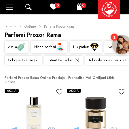
0
0
Pretraži
Korpa
Početna
Opštine
Parfemi Prozor Rama
Parfemi Prozor Rama
1
Akcija
Niche parfemi
Lux parfemi
Novo
Cologne Intense (2)
Extrait De Parfum (6)
Kolonjska voda - Eau de C
Parfemi Prozor Rama Online Prodaja - Pronađite Vaš Omiljeni Miris 
Online
AKCIJA
AKCIJA