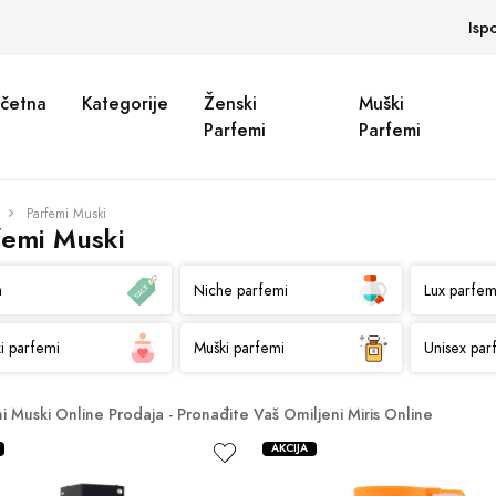
Isp
četna
Kategorije
Ženski
Muški
Parfemi
Parfemi
Parfemi Muski
femi Muski
a
Niche parfemi
Lux parfem
i parfemi
Muški parfemi
Unisex par
i Muski Online Prodaja - Pronađite Vaš Omiljeni Miris Online
AKCIJA