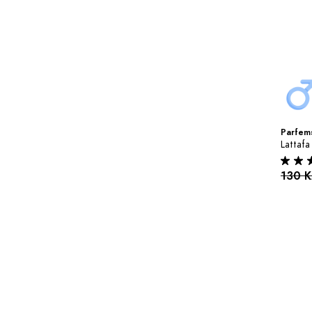
Parfems
Lattafa
130 