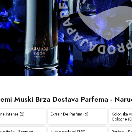
femi Muski Brza Dostava Parfema - Naruči
ne Intense (2)
Extrait De Parfum (6)
Kolonjska v
Cologne (E
e svijeće - Scented
Niche parfemi (350)
Parfem - P