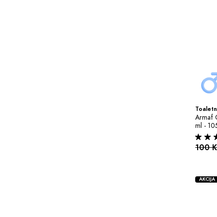
Toaletn
Armaf C
ml - 10
100 
AKCIJA