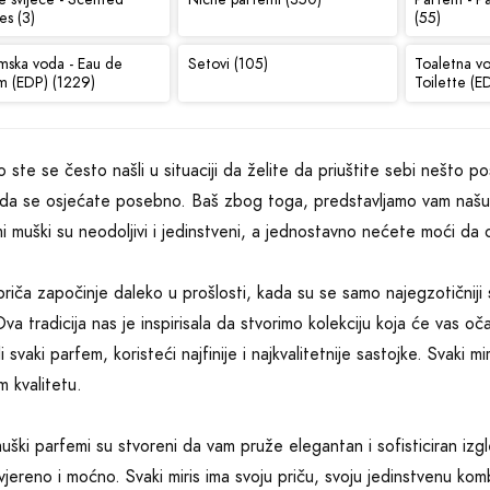
es (3)
(55)
mska voda - Eau de
Setovi (105)
Toaletna v
m (EDP) (1229)
Toilette (E
o ste se često našli u situaciji da želite da priuštite sebi nešto po
i da se osjećate posebno. Baš zbog toga, predstavljamo vam našu ko
i muški su neodoljivi i jedinstveni, a jednostavno nećete moći da 
riča započinje daleko u prošlosti, kada su se samo najegzotičniji sast
va tradicija nas je inspirisala da stvorimo kolekciju koja će vas očar
li svaki parfem, koristeći najfinije i najkvalitetnije sastojke. Svaki m
m kvalitetu.
uški parfemi su stvoreni da vam pruže elegantan i sofisticiran iz
jereno i moćno. Svaki miris ima svoju priču, svoju jedinstvenu komb