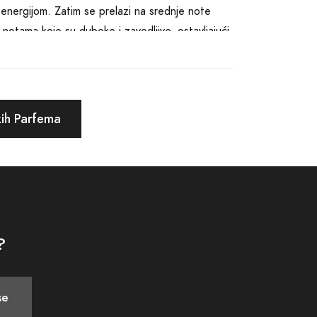
 energijom. Zatim se prelazi na srednje note
notama koje su duboke i zavodljive, ostavljajući
, naša kolekcija muških parfema ima nešto za
 ili moderni džentlmen, naša kolekcija ima
ih Parfema
e će vas osjetiti posebnim, jer zaslužujete samo
gorozne testove kako bismo vam obezbijedili
 cijelog dana, čineći vas primjetnim gdje god da
 po pristupačnoj cijeni.
?
initi osjećajem samopouzdanja i posebnosti.
esionirate svoje okruženje. Zavirite u naš svijet
se
ra počinje ovdje - doživite našu kolekciju