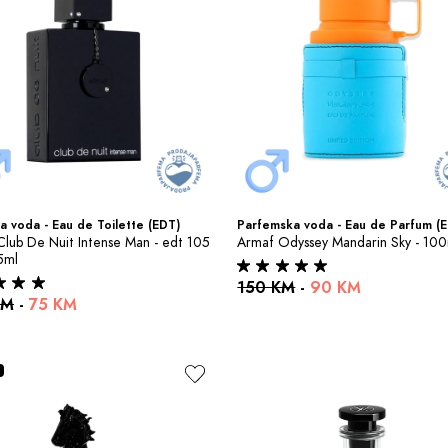
a voda - Eau de Toilette (EDT)
Parfemska voda - Eau de Parfum (
lub De Nuit Intense Man - edt 105 
Armaf Odyssey Mandarin Sky - 10
5ml
150 KM
-
90 KM
KM
-
75 KM