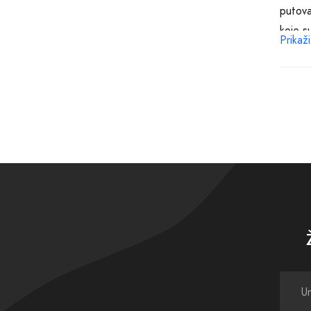
putova
koje s
Prikaži
iza se
Baš ka
svaku 
savrše
najbolj
Kvalit
vrhuns
se kre
Pružam
Naša k
mirisa