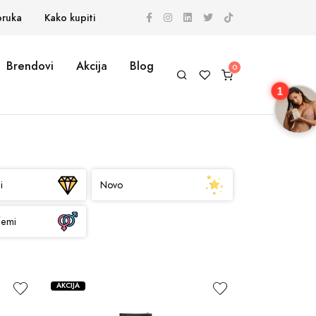
oruka
Kako kupiti
Brendovi
Akcija
Blog
1
i
Novo
femi
AKCIJA