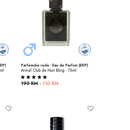
EDP)
Parfemska voda - Eau de Parfum (EDP)
0ml
Armaf Club de Nuit Bling - 75ml
190 KM
-
110 KM