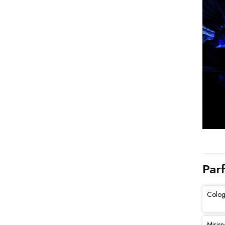
Par
Colog
Mirisn