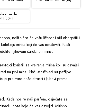
oda - Eau de
DT) (504)
sebno, nešto što će vašu ličnost i stil obogatiti i
lekciju mirisa koji će vas oduševiti. Naši
odolite njihovom čarobnom mirisu.
ojci koristili za kreiranje mirisa koji su osvajali
ati na prvi miris. Naši stručnjaci su pažljivo
iris je proizvod naše strasti i ljubavi prema
gled. Kada nosite naš parfem, osjećate se
inaciju nota koje će vas osvojiti. Mirisno