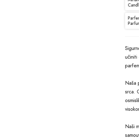
Candl
Parfe
Parfu
Sigurn
učinit
parfem
Naša p
srca. O
osmisli
visoko
Naši m
samouv