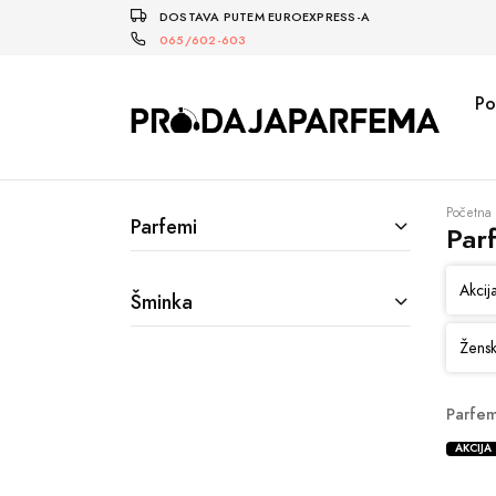
DOSTAVA PUTEM EUROEXPRESS-A
065/602-603
Po
Početna
Parfemi
Par
Akcij
Šminka
Žensk
Parfem
AKCIJA