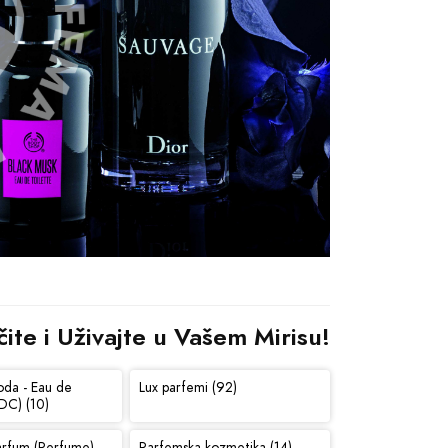
te i Uživajte u Vašem Mirisu!
oda - Eau de
Lux parfemi (92)
DC) (10)
arfum (Perfume)
Parfemska kozmetika (14)