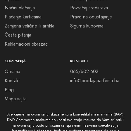
Načini plaćanja
Povraćaj sredstava
Plaćanje karticama
Pravo na odustajanje
Zamjena veličine ili artikla
Sigurna kupovina
Česta pitanja
Reklamacioni obrazac
KOMPANIJA
KONTAKT
O nama
065/602-603
Kontakt
info@prodajaparfema.ba
Blog
Mapa sajta
Sve cijene na ovom sajtu iskazane su u konvertibilnim markama (BAM).
DND Commerce maksimalno koristi sve svoje resurse da Vam svi artikli
na ovom sajtu budu prikazani sa ispravnim nazivima specifikacija,
fotografijama i cijenama. Ipak, ne možemo garantovati da su sve