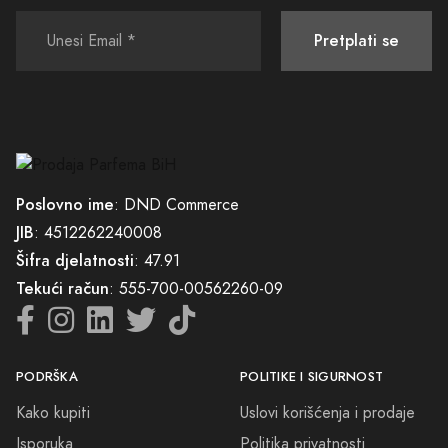
dopustite da vas naši mirisi vode na putovanje kojim ćete iznova
osvježiti svoj duh i tijelo, te dodirnuti suštinu prave ljepote i
Pretplati se
elegancije.
Neka vaš izbor parfema bude odraz vaše jedinstvenosti. Istražite našu
kolekciju i pronađite svog savršenog mirisnog partnera koji će vas
pratiti kroz sve životne izazove. Parfemi Modriča, gdje se strast
prema ljepoti mirisa sastaje s umijećem stvaranja nezaboravnih
uspomena.
Poslovno ime
: DND Commerce
JIB
: 4512262240008
Šifra djelatnosti
: 47.91
Tekući račun
: 555-700-00562260-09
PODRŠKA
POLITIKE I SIGURNOST
Kako kupiti
Uslovi korišćenja i prodaje
Isporuka
Politika privatnosti