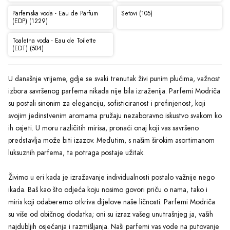
Parfemska voda - Eau de Parfum
Setovi (105)
(EDP) (1229)
Toaletna voda - Eau de Toilette
(EDT) (504)
U današnje vrijeme, gdje se svaki trenutak živi punim plućima, važnost
izbora savršenog parfema nikada nije bila izraženija. Parfemi Modriča
su postali sinonim za eleganciju, sofisticiranost i prefinjenost, koji
svojim jedinstvenim aromama pružaju nezaboravno iskustvo svakom ko
ih osjeti. U moru različitih mirisa, pronaći onaj koji vas savršeno
predstavlja može biti izazov. Međutim, s našim širokim asortimanom
luksuznih parfema, ta potraga postaje užitak.
Živimo u eri kada je izražavanje individualnosti postalo važnije nego
ikada. Baš kao što odjeća koju nosimo govori priču o nama, tako i
miris koji odaberemo otkriva dijelove naše ličnosti. Parfemi Modriča
su više od običnog dodatka; oni su izraz vašeg unutrašnjeg ja, vaših
najdubljih osjećanja i razmišljanja. Naši parfemi vas vode na putovanje