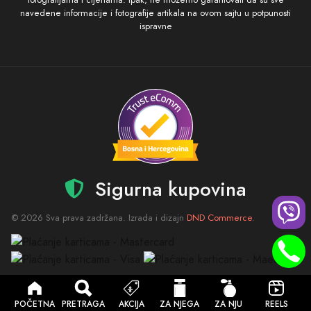
navedene informacije i fotografije artikala na ovom sajtu u potpunosti
ispravne
Sigurna kupovina
© 2026 Sva prava zadržana. Izrada i dizajn
DND Commerce
.
POČETNA
PRETRAGA
AKCIJA
ZA NJEGA
ZA NJU
REELS