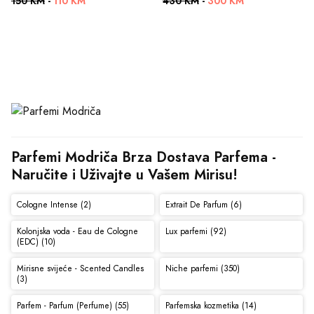
150 KM
-
110 KM
430 KM
-
300 KM
Parfemi Modriča Brza Dostava Parfema - 
Naručite i Uživajte u Vašem Mirisu!
Cologne Intense (2)
Extrait De Parfum (6)
Kolonjska voda - Eau de Cologne
Lux parfemi (92)
(EDC) (10)
Mirisne svijeće - Scented Candles
Niche parfemi (350)
(3)
Parfem - Parfum (Perfume) (55)
Parfemska kozmetika (14)