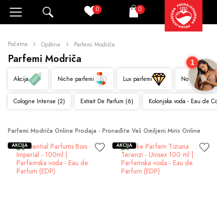
0
0
Pretraži
Korpa
Početna
Opštine
Parfemi Modriča
Parfemi Modriča
1
Akcija
Niche parfemi
Lux parfemi
Novo
Cologne Intense (2)
Extrait De Parfum (6)
Kolonjska voda - Eau de C
Parfemi Modriča Online Prodaja - Pronađite Vaš Omiljeni Miris Online
AKCIJA
AKCIJA