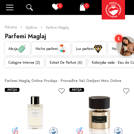
0
0
Pretraži
Korpa
Početna
Opštine
Parfemi Maglaj
Parfemi Maglaj
1
Akcija
Niche parfemi
Lux parfemi
Novo
Cologne Intense (2)
Extrait De Parfum (6)
Kolonjska voda - Eau de C
Parfemi Maglaj Online Prodaja - Pronađite Vaš Omiljeni Miris Online
AKCIJA
AKCIJA