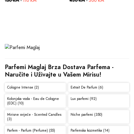
150 KM
-
110 KM
430 KM
-
300 KM
Parfemi Maglaj Brza Dostava Parfema - 
Naručite i Uživajte u Vašem Mirisu!
Cologne Intense (2)
Extrait De Parfum (6)
Kolonjska voda - Eau de Cologne
Lux parfemi (92)
(EDC) (10)
Mirisne svijeće - Scented Candles
Niche parfemi (350)
(3)
Parfem - Parfum (Perfume) (55)
Parfemska kozmetika (14)