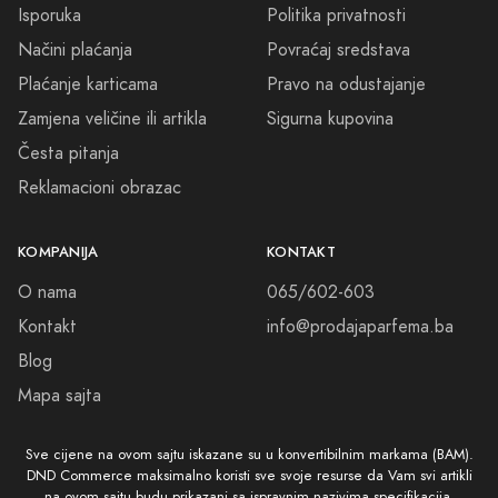
Isporuka
Politika privatnosti
Načini plaćanja
Povraćaj sredstava
Plaćanje karticama
Pravo na odustajanje
Zamjena veličine ili artikla
Sigurna kupovina
Česta pitanja
Reklamacioni obrazac
KOMPANIJA
KONTAKT
O nama
065/602-603
Kontakt
info@prodajaparfema.ba
Blog
Mapa sajta
Sve cijene na ovom sajtu iskazane su u konvertibilnim markama (BAM).
DND Commerce maksimalno koristi sve svoje resurse da Vam svi artikli
na ovom sajtu budu prikazani sa ispravnim nazivima specifikacija,