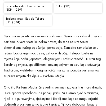
Parfemska voda - Eau de Parfum
Setovi (105)
(EDP) (1229)
Toaletna voda - Eau de Toilette
(EDT) (504)
Svijet mirisa je istinski zanosan i prekrasan. Svaka nota i akord u svijetu
parfema otvara vrata ka nekim novim, do sada neistraženim
dimenzijama našeg osjećanja i percepcije. Zamislite samo kako se u
jednoj bočici krije moć da se, zatvorenih očiju, teleportujete na
mjesta koja odišu ljepotom, elegancijom i sofisticiranošću. U srcu tog
čarobnog svijeta, specifičnom i nezamjenjivom mjestu koje odzvanja
tradicijom, kvalitetom i originalnošću, nalazi se ponuda parfema koji
su prava umjetnička djela – Parfemi Maglaj.
Ono što Parfemi Maglaj čine jedinstvenima i izdvaja ih u moru drugih,
jeste njihova sposobnost da pričaju priču. Nije samo riječ o mirisima,
riječ je o putovanjima, sjećanjima i čarolijama koje se mogu osjetiti i
doživjeti prskanjem samo jedne kapljice. Njihova slobodna i bogata