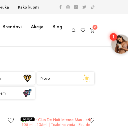
oruka
Kako kupiti
Brendovi
Akcija
Blog
1
i
Novo
femi
AKCIJA