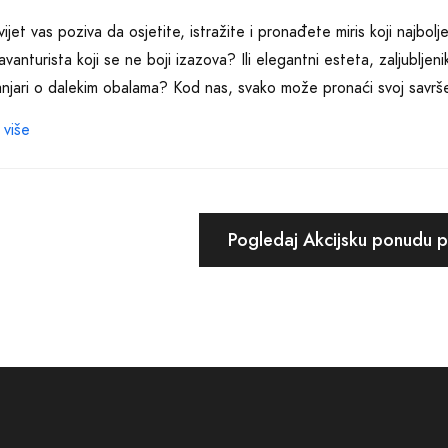
vijet vas poziva da osjetite, istražite i pronađete miris koji najbol
 avanturista koji se ne boji izazova? Ili elegantni esteta, zaljublj
anjari o dalekim obalama? Kod nas, svako može pronaći svoj savršeni 
 više
i Jezero su više od odabira; oni su doživljaj koji obogaćuje svako
ke u trajne uspomene. Oni su most između tradicionalnog i modern
va. Kroz maestralnu kombinaciju prirodnih sastojaka i inovativne te
Pogledaj Akcijsku ponudu 
rmišu, inspirišu i osvajaju.
di Parfema Jezero čeka vas paleta raznovrsnih opcija – od svježih
ivnih i egzotičnih aroma koje će zadovoljiti i najzahtjevnije ljubite
i i posvećenosti, uz neprestano osluškivanje želja i potreba naših 
mo vas da uđete u naš magični svijet i pronađete svoju savršenu in