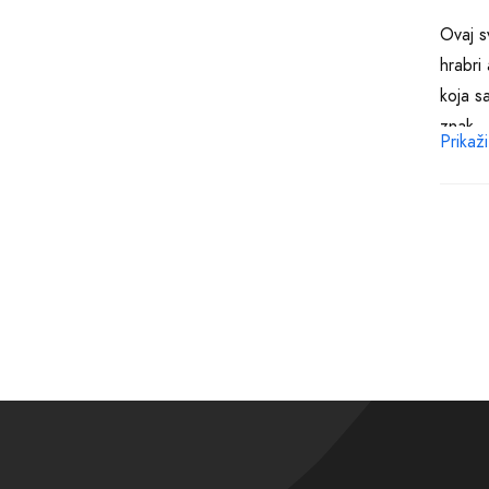
Ovaj s
hrabri
koja s
znak.
Prikaži
Parfem
trenut
trendo
transfo
U ponu
intenz
ljubav
Poziva