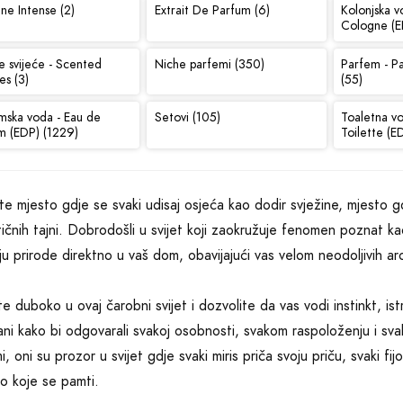
ne Intense (2)
Extrait De Parfum (6)
Kolonjska v
Cologne (E
e svijeće - Scented
Niche parfemi (350)
Parfem - P
es (3)
(55)
mska voda - Eau de
Setovi (105)
Toaletna v
m (EDP) (1229)
Toilette (E
ite mjesto gdje se svaki udisaj osjeća kao dodir svježine, mjesto gd
ičnih tajni. Dobrodošli u svijet koji zaokružuje fenomen poznat ka
ju prirode direktno u vaš dom, obavijajući vas velom neodoljivih 
e duboko u ovaj čarobni svijet i dozvolite da vas vodi instinkt, istra
šani kako bi odgovarali svakoj osobnosti, svakom raspoloženju i svak
i, oni su prozor u svijet gdje svaki miris priča svoju priču, svaki f
vo koje se pamti.