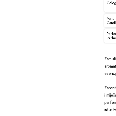
Colog
Mirisn
Candl
Parfe
Parfu
Zamisl
aromat
esenci
Zaronit
i mije
parfem
iskust