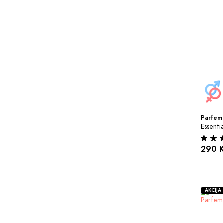
Parfems
Essenti
290 
AKCIJA