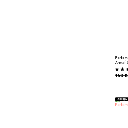
Parfems
Armaf 
150 
AKCIJA