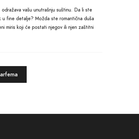
je odražava vašu unutrašnju suštinu. Da li ste
enik u fine detalje? Možda ste romantična duša
miris koji će postati njegov ili njen zaštitni
dnevnicu, odjeću pretvara u izjavu, a prolazne
og, mjesto susreta starog zanata i najnovijih
hnologije, stvaramo mirise koji imaju moć da
parfema
 i prozračnih, preko cvjetnih i voćnih, pa sve do
lje parfema. Svaki proizvod kreiran je s puno
kupaca.
dividualnost mirisom koji govori vašim jezikom.