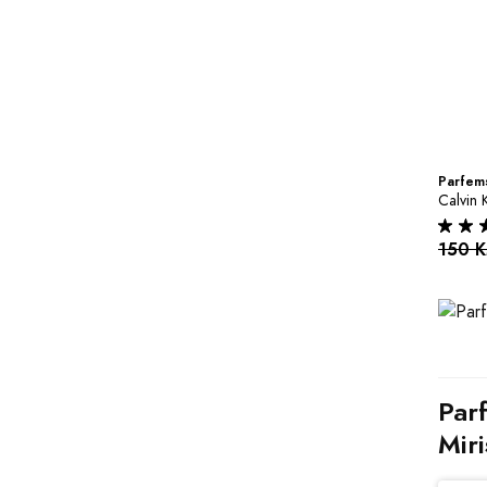
Parfems
Calvin 
150 
Par
Miri