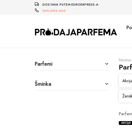
DOSTAVA PUTEM EUROEXPRESS-A
065/602-603
Po
Početna
Parfemi
Par
Akcij
Šminka
Žensk
Parfem
AKCIJA