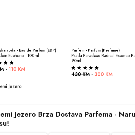
ka voda - Eau de Parfum (EDP)
Parfem - Parfum (Perfume)
Klein Euphoria - 100ml
Prada Paradoxe Radical Essence Pa
90ml
KM
-
110 KM
430 KM
-
300 KM
femi Jezero Brza Dostava Parfema - Naruč
su!