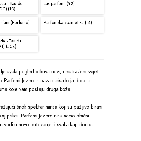
oda - Eau de
Lux parfemi (92)
DC) (10)
arfum (Perfume)
Parfemska kozmetika (14)
oda - Eau de
DT) (504)
je svaki pogled otkriva novi, neistraženi svijet
o Parfemi Jezero - oaza mirisa koja donosi
aroma koje vam postaju druga koža.
žujući širok spektar mirisa koji su pažljivo birani
oj prilici. Parfemi Jezero nisu samo obični
ijon vodi u novo putovanje, i svaka kap donosi