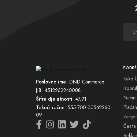
Neka P
Doživi
Svako 
Parfem
prilici.
Dobro 
PODRŠ
Kako k
Poslovno ime
: DND Commerce
Isporu
JIB
: 4512262240008
Načini
Šifra djelatnosti
: 47.91
Plaćan
Tekući račun
: 555-700-00562260-
09
Zamjena
Česta 
Reklam