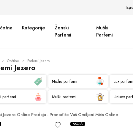
Isp
četna
Kategorije
Ženski
Muški
Parfemi
Parfemi
Opštine
Parfemi Jezero
femi Jezero
a
Niche parfemi
Lux parfem
i parfemi
Muški parfemi
Unisex par
i Jezero Online Prodaja - Pronađite Vaš Omiljeni Miris Online
AKCIJA