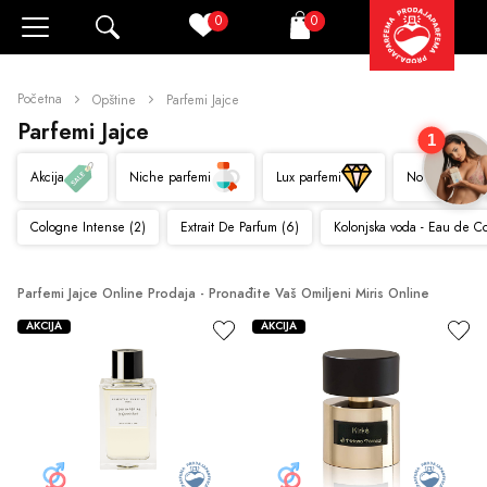
0
0
Pretraži
Korpa
Početna
Opštine
Parfemi Jajce
Parfemi Jajce
1
Akcija
Niche parfemi
Lux parfemi
Novo
Cologne Intense (2)
Extrait De Parfum (6)
Kolonjska voda - Eau de C
Parfemi Jajce Online Prodaja - Pronađite Vaš Omiljeni Miris Online
AKCIJA
AKCIJA