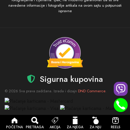
navedene informacije i fotografije artikala na ovom sajtu u potpunosti
ispravne
Sigurna kupovina
© 2026 Sva prava zadržana. Izrada i dizajn
DND Commerce
.
POČETNA
PRETRAGA
AKCIJA
ZA NJEGA
ZA NJU
REELS