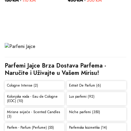
150 KM
-
110 KM
430 KM
-
300 KM
Parfemi Jajce Brza Dostava Parfema - 
Naručite i Uživajte u Vašem Mirisu!
Cologne Intense (2)
Extrait De Parfum (6)
Kolonjska voda - Eau de Cologne
Lux parfemi (92)
(EDC) (10)
Mirisne svijeće - Scented Candles
Niche parfemi (350)
(3)
Parfem - Parfum (Perfume) (55)
Parfemska kozmetika (14)