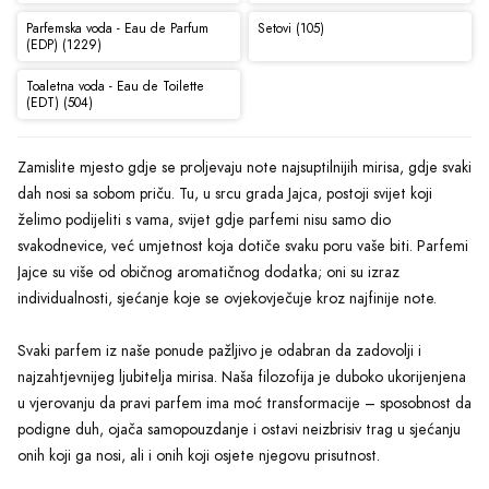
Parfemska voda - Eau de Parfum
Setovi (105)
(EDP) (1229)
Toaletna voda - Eau de Toilette
(EDT) (504)
Zamislite mjesto gdje se proljevaju note najsuptilnijih mirisa, gdje svaki
dah nosi sa sobom priču. Tu, u srcu grada Jajca, postoji svijet koji
želimo podijeliti s vama, svijet gdje parfemi nisu samo dio
svakodnevice, već umjetnost koja dotiče svaku poru vaše biti. Parfemi
Jajce su više od običnog aromatičnog dodatka; oni su izraz
individualnosti, sjećanje koje se ovjekovječuje kroz najfinije note.
Svaki parfem iz naše ponude pažljivo je odabran da zadovolji i
najzahtjevnijeg ljubitelja mirisa. Naša filozofija je duboko ukorijenjena
u vjerovanju da pravi parfem ima moć transformacije – sposobnost da
podigne duh, ojača samopouzdanje i ostavi neizbrisiv trag u sjećanju
onih koji ga nosi, ali i onih koji osjete njegovu prisutnost.