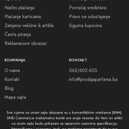
Načini plaćanja
Povraćaj sredstava
Plaćanje karticama
Pravo na odustajanje
Zamjena veličine ili artikla
Sigurna kupovina
Česta pitanja
Reklamacioni obrazac
KOMPANIJA
KONTAKT
O nama
065/602-603
Kontakt
info@prodajaparfema.ba
Blog
Mapa sajta
Sve cijene na ovom sajtu iskazane su u konvertibilnim markama (BAM).
DND Commerce maksimalno koristi sve svoje resurse da Vam svi artikli
na ovom sajtu budu prikazani sa ispravnim nazivima specifikacija,
fotografijama i cijenama. Ipak, ne možemo garantovati da su sve