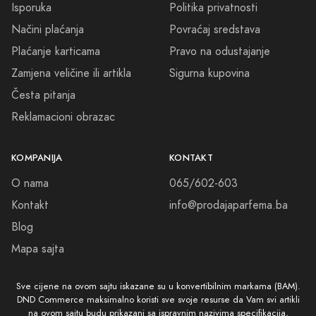
Isporuka
Politika privatnosti
Načini plaćanja
Povraćaj sredstava
Plaćanje karticama
Pravo na odustajanje
Zamjena veličine ili artikla
Sigurna kupovina
Česta pitanja
Reklamacioni obrazac
KOMPANIJA
KONTAKT
O nama
065/602-603
Kontakt
info@prodajaparfema.ba
Blog
Mapa sajta
Sve cijene na ovom sajtu iskazane su u konvertibilnim markama (BAM).
DND Commerce maksimalno koristi sve svoje resurse da Vam svi artikli
na ovom sajtu budu prikazani sa ispravnim nazivima specifikacija,