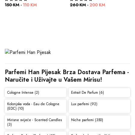
150 KM
-
110 KM
260 KM
-
200 KM
Parfemi Han Pijesak Brza Dostava Parfema - 
Naručite i Uživajte u Vašem Mirisu!
Cologne Intense (2)
Extrait De Parfum (6)
Kolonjska voda - Eau de Cologne
Lux parfemi (92)
(EDC) (10)
Mirisne svijeće - Scented Candles
Niche parfemi (350)
(3)