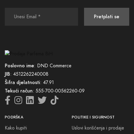
kolekcije, uljepšavate svoje trenutke i dodajete dašak luksuza i
sofisticiranosti svom životu.
Pretplati se
Pozivamo vas da doživite esenciju Han Pijesaka kroz ovu ekskluzivnu
liniju mirisa. Dozvolite da Parfemi Han Pijesak postanu dio vaše priče i
pratilac u kreiranju nezaboravnih trenutaka. Napokon, istinski luksuz
leži u mogućnosti da svakog dana osjetimo i živimo s onim što najviše
volimo.
Poslovno ime
: DND Commerce
JIB
: 4512262240008
Šifra djelatnosti
: 47.91
Tekući račun
: 555-700-00562260-09
PODRŠKA
POLITIKE I SIGURNOST
Kako kupiti
Uslovi korišćenja i prodaje