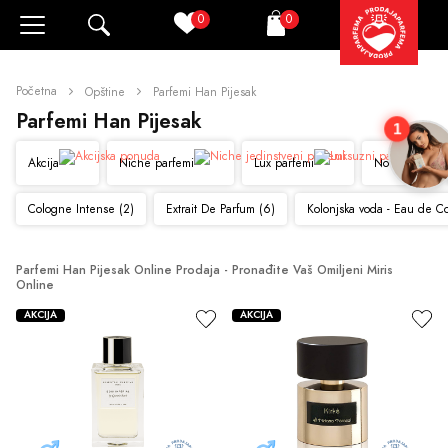
0
0
Pretraži
Korpa
Početna
Opštine
Parfemi Han Pijesak
Parfemi Han Pijesak
1
Akcija
Niche parfemi
Lux parfemi
Novo
Cologne Intense (2)
Extrait De Parfum (6)
Kolonjska voda - Eau de C
Parfemi Han Pijesak Online Prodaja - Pronađite Vaš Omiljeni Miris 
Online
AKCIJA
AKCIJA