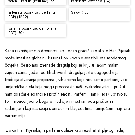
Parfem - Parfum (Perfume) (55)
Parfemska kozmetika (14)
Parfemska voda - Eau de Parfum
Setovi (105)
(EDP) (1229)
Toaletna voda - Eau de Toilette
(EDT) (504)
Kada razmišljamo o doprinosu koji jedan gradić kao što je Han Pijesak
može imati na globalnu kulturu i oblikovanje senzibiliteta modernog
čovjeka, često nas iznenade dragulji koji se kriju u takvim malim
zajednicama. Jedan od tih skrivenih dragulja jeste dugogodišnja
tradicija stvaranja prepoznatljivih aroma koje nisu samo parfemi, već
umjetnička djela koja mogu preobraziti našu svakodnevnicu i pružiti
nam osjećaj elegancije i profinjenosti. Parfemi Han Pijesak upravo su
to – nosioci jedne bogate tradicije i most između prošlosti i
sadašnjosti koji nas spaja s prirodnim blagodatima i umijećem majstora
parfumerije.
Iz srca Han Pijesaka, ti parfemi dolaze kao rezultat strpljivog rada,