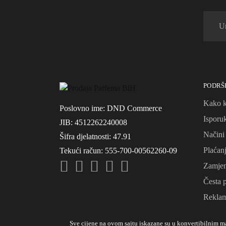
PODRŠ
Kako k
Poslovno ime
: DND Commerce
Isporu
JIB
: 4512262240008
Načini
Šifra djelatnosti
: 47.91
Plaćan
Tekući račun
: 555-700-00562260-09
Zamjena
Česta p
Reklam
Sve cijene na ovom sajtu iskazane su u konvertibilnim 