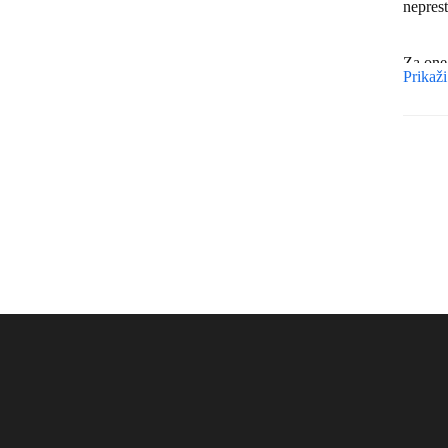
neprest
Za one 
Prikaži
odlučit
su savr
izraz v
Ponosni
stvaran
Pozivam
će post
Dobrodo
dopusti
da osje