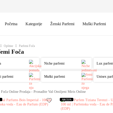
Početna
Kategorije
Ženski Parfemi
Muški Parfemi
Opštine
Parfemi Foča
femi Foča
a
Niche parfemi
Lux parfem
i parfemi
Muški parfemi
Unisex par
 Foča Online Prodaja - Pronađite Vaš Omiljeni Miris Online
A
AKCIJA