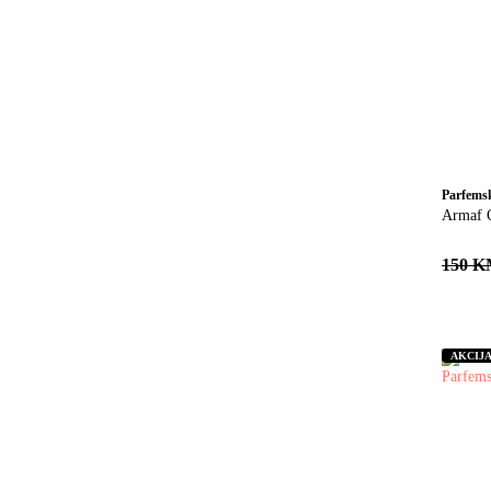
Parfems
Armaf 
150 
AKCIJ