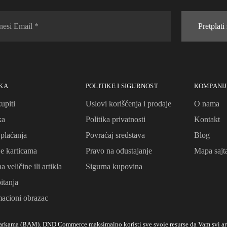
Pretplati
KA
POLITIKE I SIGURNOST
KOMPANI
upiti
Uslovi korišćenja i prodaje
O nama
ka
Politika privatnosti
Kontakt
 plaćanja
Povraćaj sredstava
Blog
je karticama
Pravo na odustajanje
Mapa sajt
 veličine ili artikla
Sigurna kupovina
itanja
acioni obrazac
markama (BAM). DND Commerce maksimalno koristi sve svoje resurse da Vam svi art