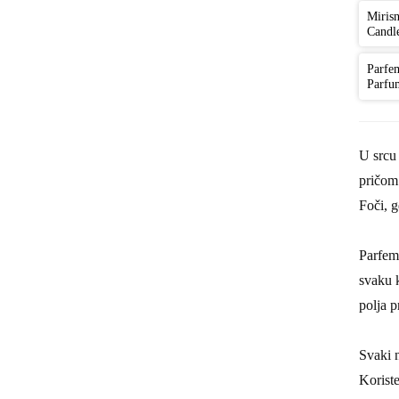
Mirisn
Candle
Parfe
Parfu
U srcu
pričom.
Foči, g
Parfem
svaku k
polja p
Svaki n
Koriste