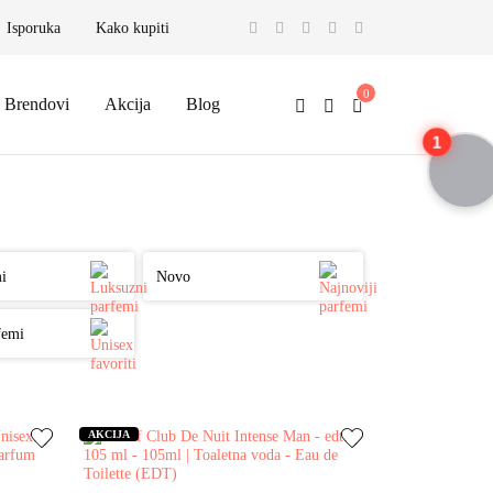
Isporuka
Kako kupiti
Brendovi
Akcija
Blog
1
i
Novo
femi
AKCIJA