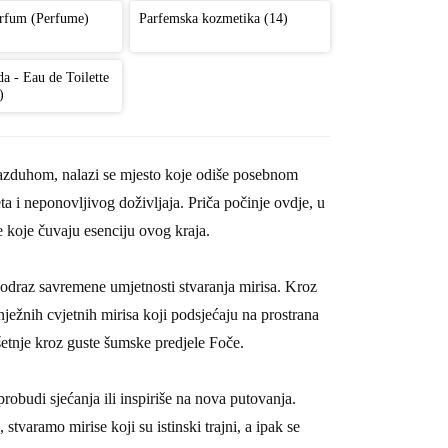
arfum (Perfume)
Parfemska kozmetika (14)
da - Eau de Toilette
)
azduhom, nalazi se mjesto koje odiše posebnom
ta i neponovljivog doživljaja. Priča počinje ovdje, u
ce koje čuvaju esenciju ovog kraja.
odraz savremene umjetnosti stvaranja mirisa. Kroz
nježnih cvjetnih mirisa koji podsjećaju na prostrana
šetnje kroz guste šumske predjele Foče.
robudi sjećanja ili inspiriše na nova putovanja.
tvaramo mirise koji su istinski trajni, a ipak se