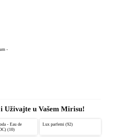
um - 
i Uživajte u Vašem Mirisu!
oda - Eau de
Lux parfemi (92)
DC) (10)