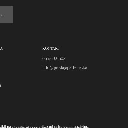
 se
JA
KONTAKT
065/602-603
info@prodajaparfema.ba
a
ikli na ovom sajtu budu prikazani sa ispravnim nazivima