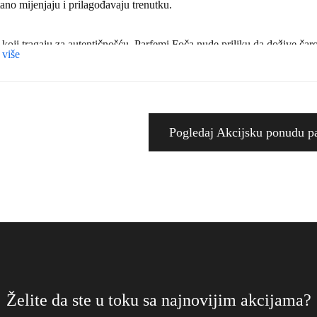
ano mijenjaju i prilagođavaju trenutku.
koji tragaju za autentičnošću, Parfemi Foča nude priliku da dožive čaroli
 više
e za nešto klasično ili težite novim, izazovnim mirisima, naš asortiman 
šeni spoj prošlosti i sadašnjosti, tradicije i inovacije, prirode i umjetn
aše ličnosti.
Pogledaj Akcijsku ponudu p
 smo što možemo reći da su Parfemi Foča više od proizvoda; oni su izra
ja nečeg zaista posebnog. Svaki kupac za nas nije samo još jedan broj,
o vas da budete dio ove čarolije, da otkrijete mirise koje smo pažljivo 
ati neizostavni dio vašeg života.
šli u svijet gde miris govori više od riječi, dobrodošli u svijet Parfema
te da vas naša strast prema parfemima odvede na putovanje koje ćete pa
tite ljepotu koja vas okružuje na potpuno nov i inspirišući način.
Želite da ste u toku sa najnovijim akcijama?