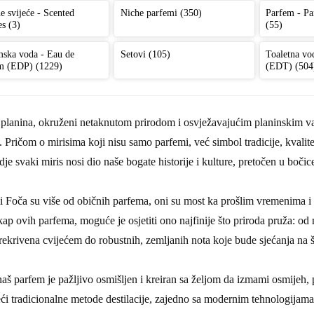
e svijeće - Scented
Niche parfemi (350)
Parfem - P
s (3)
(55)
mska voda - Eau de
Setovi (105)
Toaletna vo
m (EDP) (1229)
(EDT) (504
 planina, okruženi netaknutom prirodom i osvježavajućim planinskim v
 Pričom o mirisima koji nisu samo parfemi, već simbol tradicije, kvalite
dje svaki miris nosi dio naše bogate historije i kulture, pretočen u boči
i Foča su više od običnih parfema, oni su most ka prošlim vremenima i 
ap ovih parfema, moguće je osjetiti ono najfinije što priroda pruža: od 
rekrivena cvijećem do robustnih, zemljanih nota koje bude sjećanja na 
aš parfem je pažljivo osmišljen i kreiran sa željom da izmami osmijeh, p
ći tradicionalne metode destilacije, zajedno sa modernim tehnologijama, s