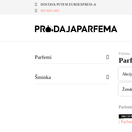
DOSTAVA PUTEM EUROEXPRESS-A
065/602-603
Početna
Parfemi
Par
Akcij
Šminka
Žensk
Parfemi
AKCIJ