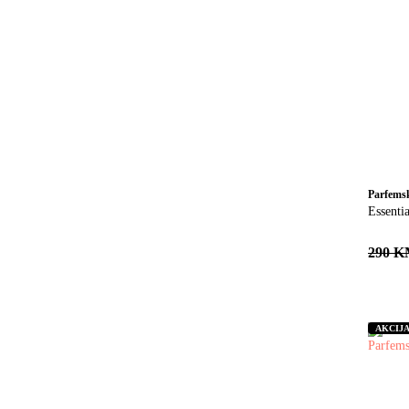
Parfems
Essenti
290 
AKCIJ