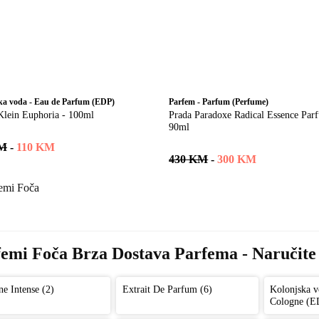
ka voda - Eau de Parfum (EDP)
Parfem - Parfum (Perfume)
Klein Euphoria - 100ml
Prada Paradoxe Radical Essence Parf
90ml
KM
-
110 KM
430 KM
-
300 KM
emi Foča Brza Dostava Parfema - Naručite 
e Intense (2)
Extrait De Parfum (6)
Kolonjska v
Cologne (E