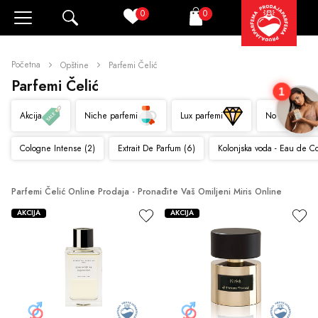
0
0
Pretraži
Korpa
Početna
Opštine
Parfemi Čelić
Parfemi Čelić
1
Akcija
Niche parfemi
Lux parfemi
Novo
Cologne Intense (2)
Extrait De Parfum (6)
Kolonjska voda - Eau de C
Parfemi Čelić Online Prodaja - Pronađite Vaš Omiljeni Miris Online
AKCIJA
AKCIJA