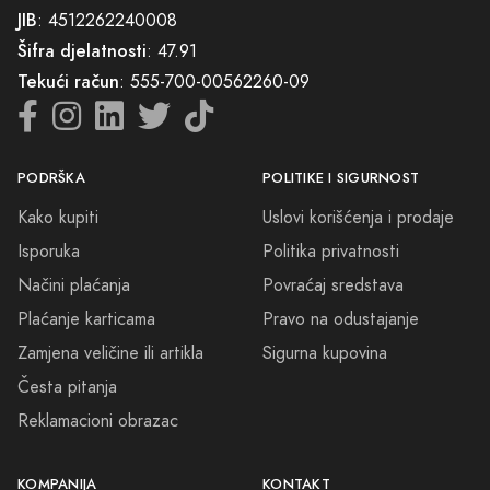
dušu i budi sva osjetila. Dobrodošli u svijet gdje je svaki miris priča, a
JIB
: 4512262240008
svaka bočica parfema ključ koji otključava taj svijet. Podarite sebi ili
Šifra djelatnosti
: 47.91
svojim najdražima nešto nezaboravno – izaberite parfeme Čelić,
Tekući račun
: 555-700-00562260-09
gdje se kvaliteta, strast i umijeće susreću u savršenoj harmoniji.
PODRŠKA
POLITIKE I SIGURNOST
Kako kupiti
Uslovi korišćenja i prodaje
Isporuka
Politika privatnosti
Načini plaćanja
Povraćaj sredstava
Plaćanje karticama
Pravo na odustajanje
Zamjena veličine ili artikla
Sigurna kupovina
Česta pitanja
Reklamacioni obrazac
KOMPANIJA
KONTAKT