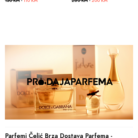
150 KM
-
110 KM
260 KM
-
200 KM
Parfemi Čelić Brza Dostava Parfema - 