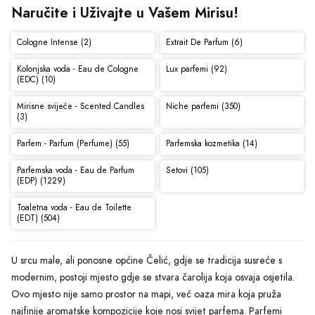
Naručite i Uživajte u Vašem Mirisu!
Cologne Intense (2)
Extrait De Parfum (6)
Kolonjska voda - Eau de Cologne
Lux parfemi (92)
(EDC) (10)
Mirisne svijeće - Scented Candles
Niche parfemi (350)
(3)
Parfem - Parfum (Perfume) (55)
Parfemska kozmetika (14)
Parfemska voda - Eau de Parfum
Setovi (105)
(EDP) (1229)
Toaletna voda - Eau de Toilette
(EDT) (504)
U srcu male, ali ponosne općine Čelić, gdje se tradicija susreće s
modernim, postoji mjesto gdje se stvara čarolija koja osvaja osjetila.
Ovo mjesto nije samo prostor na mapi, već oaza mira koja pruža
najfinije aromatske kompozicije koje nosi svijet parfema. Parfemi