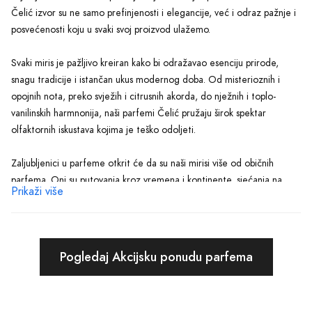
Čelić izvor su ne samo prefinjenosti i elegancije, već i odraz pažnje i
posvećenosti koju u svaki svoj proizvod ulažemo.
Svaki miris je pažljivo kreiran kako bi odražavao esenciju prirode,
snagu tradicije i istančan ukus modernog doba. Od misterioznih i
opojnih nota, preko svježih i citrusnih akorda, do nježnih i toplo-
vanilinskih harmnonija, naši parfemi Čelić pružaju širok spektar
olfaktornih iskustava kojima je teško odoljeti.
Zaljubljenici u parfeme otkrit će da su naši mirisi više od običnih
parfema. Oni su putovanja kroz vremena i kontinente, sjećanja na
Prikaži više
nepregledne lavandine polja, mistične šume sandalovine, sve do
tropskih vrtova gdje cvjeta najfiniji jasmin. Parfemi Čelić predstavljaju
putovanje kroz svijet koje možete doživjeti iz udobnosti svog doma.
Pogledaj Akcijsku ponudu parfema
Za one koji teže izuzetnosti i originalnosti, naša kolekcija nudi
ograničene serije koje zadovoljavaju čak i najizbirljivije nosove. Svaki
parfem je unikat, ručno punjen i pakovan s ljubavlju, što svaku bočicu