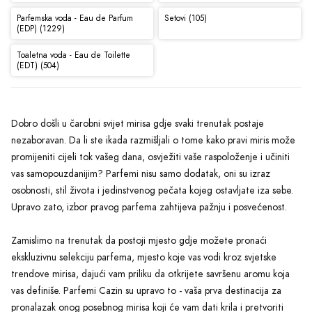
Parfemska voda - Eau de Parfum
Setovi (105)
(EDP) (1229)
Toaletna voda - Eau de Toilette
(EDT) (504)
Dobro došli u čarobni svijet mirisa gdje svaki trenutak postaje
nezaboravan. Da li ste ikada razmišljali o tome kako pravi miris može
promijeniti cijeli tok vašeg dana, osvježiti vaše raspoloženje i učiniti
vas samopouzdanijim? Parfemi nisu samo dodatak, oni su izraz
osobnosti, stil života i jedinstvenog pečata kojeg ostavljate iza sebe.
Upravo zato, izbor pravog parfema zahtijeva pažnju i posvećenost.
Zamislimo na trenutak da postoji mjesto gdje možete pronaći
ekskluzivnu selekciju parfema, mjesto koje vas vodi kroz svjetske
trendove mirisa, dajući vam priliku da otkrijete savršenu aromu koja
vas definiše. Parfemi Cazin su upravo to - vaša prva destinacija za
pronalazak onog posebnog mirisa koji će vam dati krila i pretvoriti