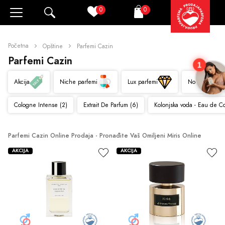
0
0
Pretraži
Korpa
Početna
Opštine
Parfemi Cazin
Parfemi Cazin
1
Akcija
Niche parfemi
Lux parfemi
Novo
Cologne Intense (2)
Extrait De Parfum (6)
Kolonjska voda - Eau de C
Parfemi Cazin Online Prodaja - Pronađite Vaš Omiljeni Miris Online
AKCIJA
AKCIJA