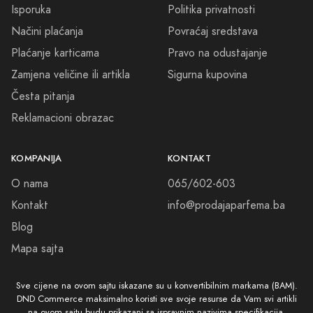
Isporuka
Politika privatnosti
Načini plaćanja
Povraćaj sredstava
Plaćanje karticama
Pravo na odustajanje
Zamjena veličine ili artikla
Sigurna kupovina
Česta pitanja
Reklamacioni obrazac
KOMPANIJA
KONTAKT
O nama
065/602-603
Kontakt
info@prodajaparfema.ba
Blog
Mapa sajta
Sve cijene na ovom sajtu iskazane su u konvertibilnim markama (BAM).
DND Commerce maksimalno koristi sve svoje resurse da Vam svi artikli
na ovom sajtu budu prikazani sa ispravnim nazivima specifikacija,