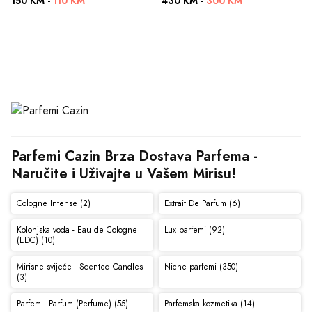
150 KM
-
110 KM
430 KM
-
300 KM
Parfemi Cazin Brza Dostava Parfema - 
Naručite i Uživajte u Vašem Mirisu!
Cologne Intense (2)
Extrait De Parfum (6)
Kolonjska voda - Eau de Cologne
Lux parfemi (92)
(EDC) (10)
Mirisne svijeće - Scented Candles
Niche parfemi (350)
(3)
Parfem - Parfum (Perfume) (55)
Parfemska kozmetika (14)