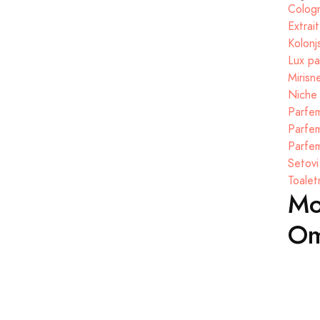
Cologn
Extrai
Kolonj
Lux pa
Mirisn
Niche 
Parfem
Parfem
Parfem
Setovi
Toalet
Mo
Om