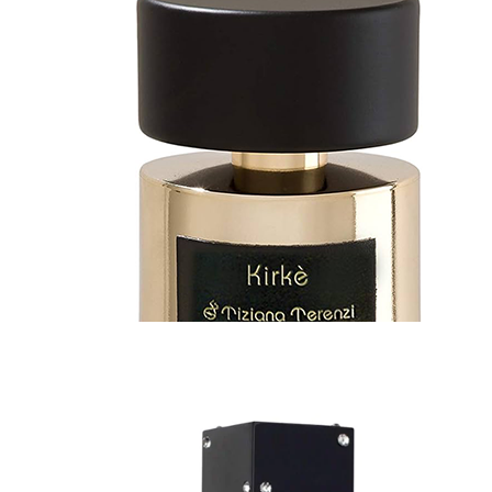
mska voda - Eau de Parfum (EDP)
Essential Parfums Bois Imperial
KM
-
250 KM