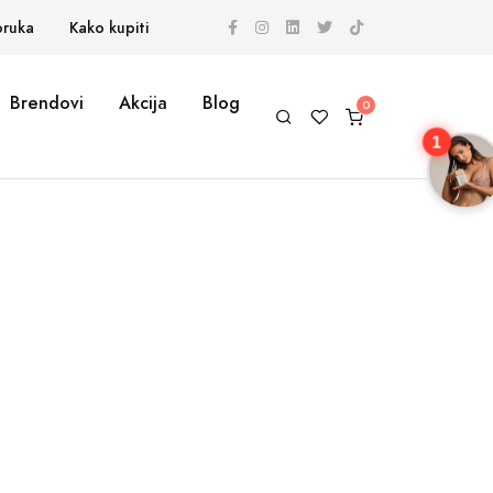
oruka
Kako kupiti
Brendovi
Akcija
Blog
1