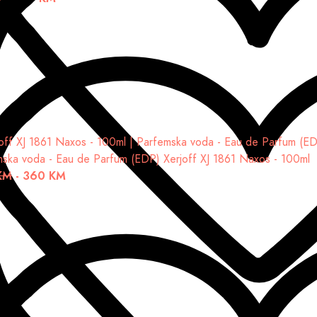
mska voda - Eau de Parfum (EDP)
Xerjoff XJ 1861 Naxos - 100ml
KM
-
360 KM