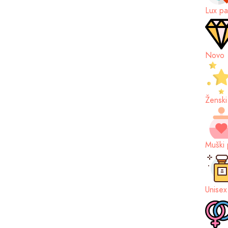
Lux pa
Novo
Ženski
Muški 
Unisex