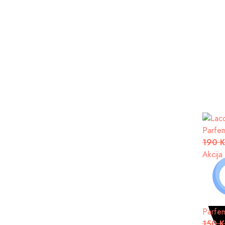
Toalet
100 
Akcija
Parfe
190 
Akcija
Parfe
150 