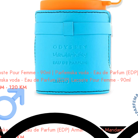
na voda - Eau de Toilette (EDT)
Armaf Club De Nuit Intense Man 
KM
-
75 KM
mska voda - Eau de Parfum (EDP)
Lacoste Pour Femme - 90ml
KM
-
120 KM
mska voda - Eau de Parfum (EDP)
Armaf Odyssey Mandarin Sky -
KM
-
90 KM