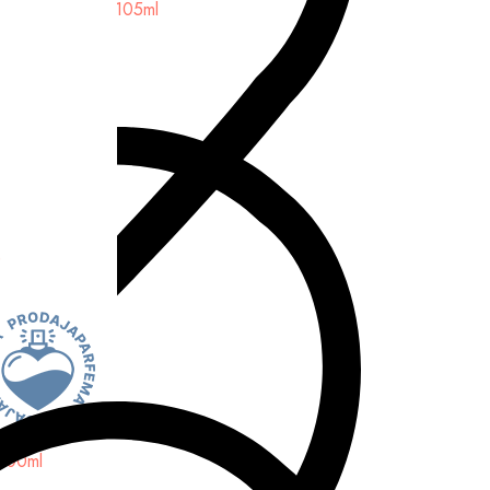
- edt 105 ml - 105ml
 100ml