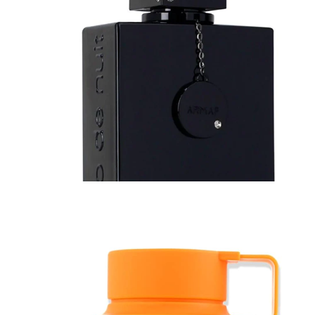
mska voda - Eau de Parfum (EDP)
Kirke Parfem Tiziana Terenzi - 
KM
-
330 KM