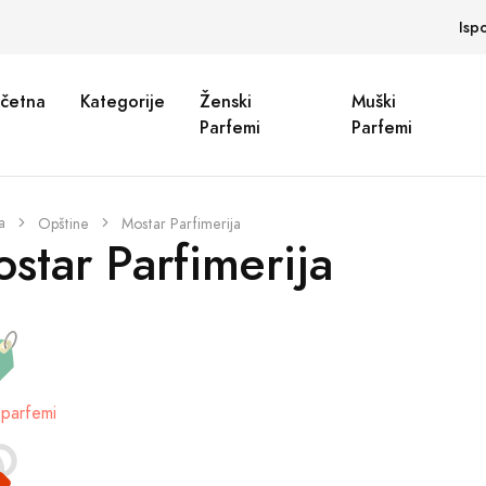
Isp
četna
Kategorije
Ženski
Muški
Parfemi
Parfemi
a
Opštine
Mostar Parfimerija
star Parfimerija
parfemi