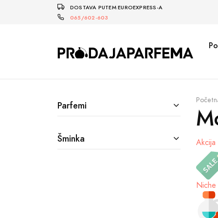
DOSTAVA PUTEM EUROEXPRESS-A
065/602-603
Po
Početn
Parfemi
Mo
Šminka
Akcija
Niche 