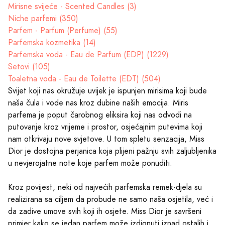
Mirisne svijeće - Scented Candles (3)
Niche parfemi (350)
Parfem - Parfum (Perfume) (55)
Parfemska kozmetika (14)
Parfemska voda - Eau de Parfum (EDP) (1229)
Setovi (105)
Toaletna voda - Eau de Toilette (EDT) (504)
Svijet koji nas okružuje uvijek je ispunjen mirisima koji bude
naša čula i vode nas kroz dubine naših emocija. Miris
parfema je poput čarobnog eliksira koji nas odvodi na
putovanje kroz vrijeme i prostor, osjećajnim putevima koji
nam otkrivaju nove svjetove. U tom spletu senzacija, Miss
Dior je dostojna perjanica koja plijeni pažnju svih zaljubljenika
u nevjerojatne note koje parfem može ponuditi.
Kroz povijest, neki od najvećih parfemska remek-djela su
realizirana sa ciljem da probude ne samo naša osjetila, već i
da zadive umove svih koji ih osjete. Miss Dior je savršeni
primjer kako se jedan parfem može izdignuti iznad ostalih i