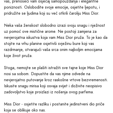
vas, prenoseći vam osjećaj samopouzdanja i elegantne
poniznosti. Oslobodite svoje emocije, osjetite ljepotu, i
pridružite se ljudima koji su već otkrili čaroliju Miss Dior.
Neka vaša ženskost slobodno izrazi svoju snagu i nježnost
uz pomoć ove mistične arome. Ne postoji zamjena za
nevjerojatna iskustva koja vam Miss Dior pruža. To je kao da
stojite na vrhu planine osjetivši svježinu bure koji vas
razdrmanje, otvarajući vaša srca onim najboljim emocijama
koje život pruža.
Stoga, nemojte se plašiti istražiti sve tajne koje Miss Dior
nosi sa sobom. Dopustite da vas njime odvede na
nevjerojatno putovanje kroz raskošne vrtove bezvremenosti.
Iskusite snagu mirisa koji osvaja svijet i doživite neopisivo
zadovoljstvo koje proizlazi iz nošenja ovog parfema.
Miss Dior - osjetite razliku i postanite jedinstveni dio priče
koja se oblikuje oko nas.