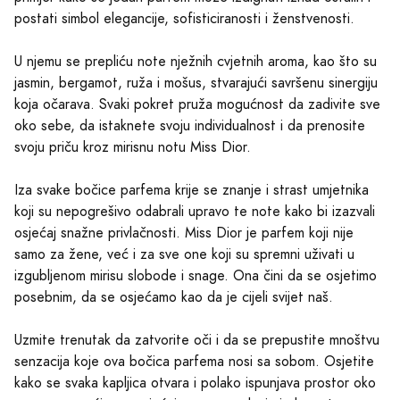
postati simbol elegancije, sofisticiranosti i ženstvenosti.
U njemu se prepliću note nježnih cvjetnih aroma, kao što su
jasmin, bergamot, ruža i mošus, stvarajući savršenu sinergiju
koja očarava. Svaki pokret pruža mogućnost da zadivite sve
oko sebe, da istaknete svoju individualnost i da prenosite
svoju priču kroz mirisnu notu Miss Dior.
Iza svake bočice parfema krije se znanje i strast umjetnika
koji su nepogrešivo odabrali upravo te note kako bi izazvali
osjećaj snažne privlačnosti. Miss Dior je parfem koji nije
samo za žene, već i za sve one koji su spremni uživati ​​u
izgubljenom mirisu slobode i snage. Ona čini da se osjetimo
posebnim, da se osjećamo kao da je cijeli svijet naš.
Uzmite trenutak da zatvorite oči i da se prepustite mnoštvu
senzacija koje ova bočica parfema nosi sa sobom. Osjetite
kako se svaka kapljica otvara i polako ispunjava prostor oko