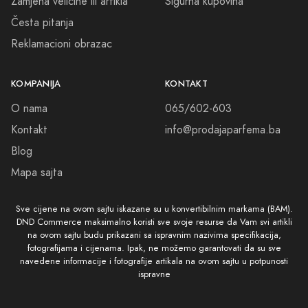
Zamjena veličine ili artikla
Sigurna kupovina
Česta pitanja
Reklamacioni obrazac
KOMPANIJA
KONTAKT
O nama
065/602-603
Kontakt
info@prodajaparfema.ba
Blog
Mapa sajta
Sve cijene na ovom sajtu iskazane su u konvertibilnim markama (BAM).
DND Commerce maksimalno koristi sve svoje resurse da Vam svi artikli
na ovom sajtu budu prikazani sa ispravnim nazivima specifikacija,
fotografijama i cijenama. Ipak, ne možemo garantovati da su sve
navedene informacije i fotografije artikala na ovom sajtu u potpunosti
ispravne