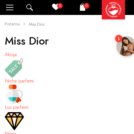
0
0
Pretraži
Korpa
Početna
Miss Dior
Miss Dior
1
Akcija
Niche parfemi
Lux parfemi
Novo