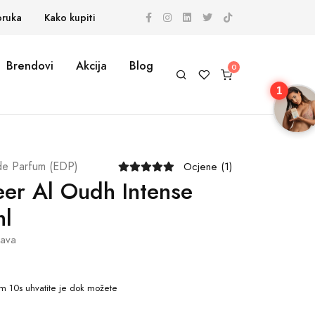
oruka
Kako kupiti
Brendovi
Akcija
Blog
1
de Parfum (EDP)
Ocjene (1)
eer Al Oudh Intense
ml
tava
m 09s
uhvatite je dok možete