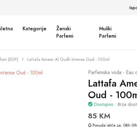
Isp
četna
Kategorije
Ženski
Muški
Parfemi
Parfemi
rfum (EDP)
Lattafa Ameer Al Oudh Intense Oud - 100ml
Parfemska voda - Eau 
Lattafa Am
Oud - 100
Dostupno
• Brza dos
85 KM
Ponuda ističe za:
08h 09