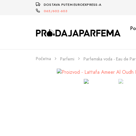
DOSTAVA PUTEM EUROEXPRESS-A
065/602-603
Po
Početna
Parfemi
Parfemska voda - Eau de Pa