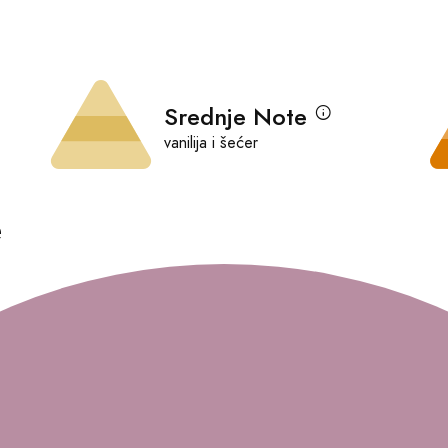
Srednje Note
vanilija i šećer
e