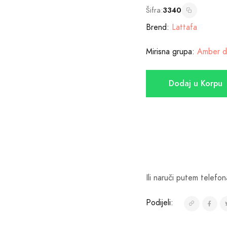
Šifra:
3340
Brend:
Lattafa
Mirisna grupa:
Amber d
Dodaj u Korpu
Ili naruči putem telefon
Podijeli: