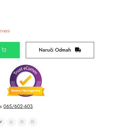
rveni
Naruči Odmah
a
065/602-603