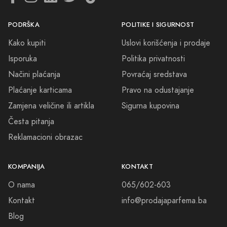
koji žele istaknuti svoju individualnost kroz miris. Bez obzira da li
tražite parfem za posebne prilike ili svakodnevnu upotrebu, Lattafa
PODRŠKA
POLITIKE I SIGURNOST
donosi širok spektar mogućnosti koje će zadovoljiti i najistančaniji
Kako kupiti
Uslovi korišćenja i prodaje
ukus.
Isporuka
Politika privatnosti
Načini plaćanja
Povraćaj sredstava
Plaćanje karticama
Pravo na odustajanje
Zamjena veličine ili artikla
Sigurna kupovina
Česta pitanja
Reklamacioni obrazac
KOMPANIJA
KONTAKT
O nama
065/602-603
Kontakt
info@prodajaparfema.ba
Blog