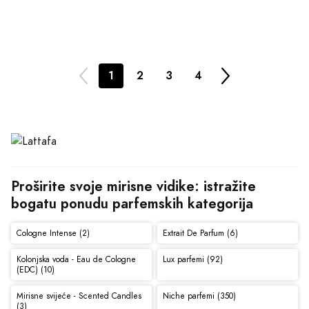
1
2
3
4
Proširite svoje mirisne vidike: istražite 
bogatu ponudu parfemskih kategorija
Cologne Intense (2)
Extrait De Parfum (6)
Kolonjska voda - Eau de Cologne
Lux parfemi (92)
(EDC) (10)
Mirisne svijeće - Scented Candles
Niche parfemi (350)
(3)