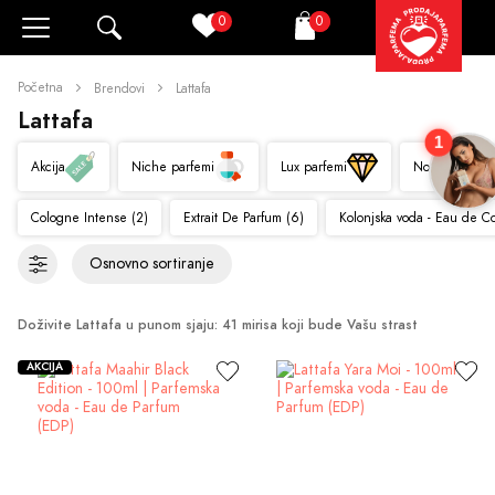
0
0
Pretraži
Korpa
Početna
Brendovi
Lattafa
Lattafa
1
Akcija
Niche parfemi
Lux parfemi
Novo
Cologne Intense (2)
Extrait De Parfum (6)
Kolonjska voda - Eau de C
Doživite Lattafa u punom sjaju: 41 mirisa koji bude Vašu strast
AKCIJA