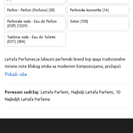
Parfem - Parfum (Perfume) (55)
Parfemska kozmetika (14)
Parfemska voda - Eau de Parfum
Setovi (105)
(EDP) (1229)
Toaletna voda - Eau de Toilette
(EDT) (504)
Lattafa Perfumes je luksuzni parfemski brend koji spaja tradicionalne
mirisne note Bliskog istoka sa modernim kompozicijama, pružajući
jedinstveno olfaktorno iskustvo za ljubitelje orijentalnih i zapadnih
Prikaži više
mirisa. Sa bogatom ponudom parfema, Lattafa je prepoznatljiv po
visokokvalitetnim sastojcima, dugotrajnoj postojanosti i sofisticiranim
,
,
Povezani sadržaj:
Lattafa Parfemi
Najbolji Lattafa Parfemi
10
mirisnim formulama koje odišu elegancijom i ekskluzivnošću. Svaki
Najboljih Lattafa Parfema
parfem kreiran je s pažnjom, uz inspiraciju iz arapske parfemske
baštine, čime brend uspijeva da očara i najzahtjevnije korisnike.
Lattafa Perfumes
nudi širok spektar mirisnih kompozicija, od toplih i
začinskih do svježih i cvjetnih nota, prilagođenih različitim stilovima i