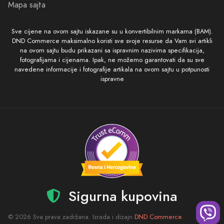
Mapa sajta
Sve cijene na ovom sajtu iskazane su u konvertibilnim markama (BAM).
DND Commerce maksimalno koristi sve svoje resurse da Vam svi artikli
na ovom sajtu budu prikazani sa ispravnim nazivima specifikacija,
fotografijama i cijenama. Ipak, ne možemo garantovati da su sve
navedene informacije i fotografije artikala na ovom sajtu u potpunosti
ispravne
Sigurna kupovina
© 2026 Sva prava zadržana. Izrada i dizajn
DND Commerce
.