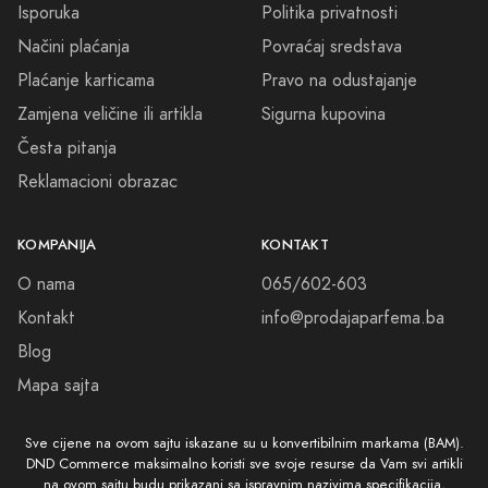
Isporuka
Politika privatnosti
udahom.
Načini plaćanja
Povraćaj sredstava
Jedinstveni mirisi. Beskrajna elegancija. Lacoste parfemi - vaša tajna
Plaćanje karticama
Pravo na odustajanje
koju želite podijeliti.
Zamjena veličine ili artikla
Sigurna kupovina
Česta pitanja
Reklamacioni obrazac
KOMPANIJA
KONTAKT
O nama
065/602-603
Kontakt
info@prodajaparfema.ba
Blog
Mapa sajta
Sve cijene na ovom sajtu iskazane su u konvertibilnim markama (BAM).
DND Commerce maksimalno koristi sve svoje resurse da Vam svi artikli
na ovom sajtu budu prikazani sa ispravnim nazivima specifikacija,