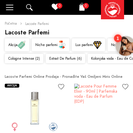
0
0
Pretraži
Korpa
Početna
Lacoste Parfemi
Lacoste Parfemi
1
Akcija
Niche parfemi
Lux parfemi
Novo
Cologne Intense (2)
Extrait De Parfum (6)
Kolonjska voda - Eau de C
Lacoste Parfemi Online Prodaja - Pronađite Vaš Omiljeni Miris Online
AKCIJA