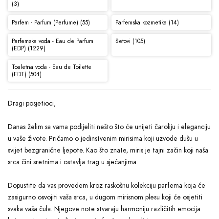
(3)
Parfem - Parfum (Perfume) (55)
Parfemska kozmetika (14)
Parfemska voda - Eau de Parfum
Setovi (105)
(EDP) (1229)
Toaletna voda - Eau de Toilette
(EDT) (504)
Dragi posjetioci,
Danas želim sa vama podijeliti nešto što će unijeti čaroliju i eleganciju
u vaše živote. Pričamo o jedinstvenim mirisima koji uzvode dušu u
svijet bezgranične ljepote. Kao što znate, miris je tajni začin koji naša
srca čini sretnima i ostavlja trag u sjećanjima.
Dopustite da vas provedem kroz raskošnu kolekciju parfema koja će
zasigurno osvojiti vaša srca, u dugom mirisnom plesu koji će osjetiti
svaka vaša čula. Njegove note stvaraju harmoniju različitih emocija