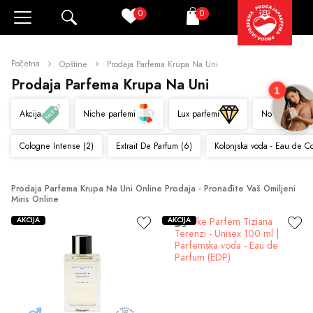
0
0
Pretraži
Korpa
Početna
Opštine
Prodaja Parfema Krupa Na Uni
Prodaja Parfema Krupa Na Uni
1
Akcija
Niche parfemi
Lux parfemi
Novo
Cologne Intense (2)
Extrait De Parfum (6)
Kolonjska voda - Eau de C
Prodaja Parfema Krupa Na Uni Online Prodaja - Pronađite Vaš Omiljeni 
Miris Online
AKCIJA
AKCIJA