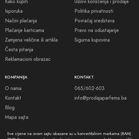
Kako kupiti
Uslovi korišćenja i prodaje
Isporuka
Politika privatnosti
Načini plaćanja
Povraćaj sredstava
Plaćanje karticama
Pravo na odustajanje
Zamjena veličine ili artikla
Sigurna kupovina
Česta pitanja
Reklamacioni obrazac
KOMPANIJA
KONTAKT
O nama
065/602-603
Kontakt
info@prodajaparfema.ba
Blog
Mapa sajta
Sve cijene na ovom sajtu iskazane su u konvertibilnim markama (BAM).