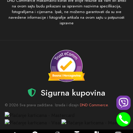
DND Commerce maksimalno koristi sve svoje resurse da Vam svi artikli
na ovom sajtu budu prikazani sa ispravnim nazivima specifikacija,
fotografijama i cijenama. Ipak, ne možemo garantovati da su sve
navedene informacije i fotografije artikala na ovom sajtu u potpunosti
ispravne
Sigurna kupovina
© 2026 Sva prava zadržana. Izrada i dizajn
DND Commerce
.