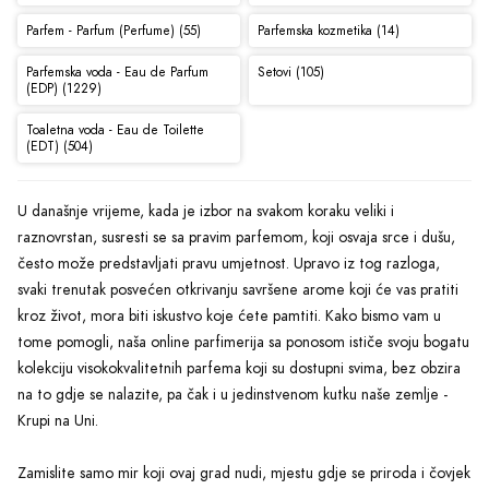
Parfem - Parfum (Perfume) (55)
Parfemska kozmetika (14)
Parfemska voda - Eau de Parfum
Setovi (105)
(EDP) (1229)
Toaletna voda - Eau de Toilette
(EDT) (504)
U današnje vrijeme, kada je izbor na svakom koraku veliki i
raznovrstan, susresti se sa pravim parfemom, koji osvaja srce i dušu,
često može predstavljati pravu umjetnost. Upravo iz tog razloga,
svaki trenutak posvećen otkrivanju savršene arome koji će vas pratiti
kroz život, mora biti iskustvo koje ćete pamtiti. Kako bismo vam u
tome pomogli, naša online parfimerija sa ponosom ističe svoju bogatu
kolekciju visokokvalitetnih parfema koji su dostupni svima, bez obzira
na to gdje se nalazite, pa čak i u jedinstvenom kutku naše zemlje -
Krupi na Uni.
Zamislite samo mir koji ovaj grad nudi, mjestu gdje se priroda i čovjek