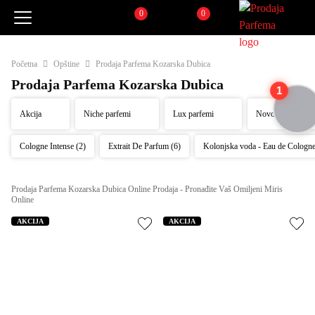
0
0
Pretraži
Korpa
Početna
Opštine
Prodaja Parfema Kozarska Dubica
Prodaja Parfema Kozarska Dubica
1
Akcija
Niche parfemi
Lux parfemi
Novo
Cologne Intense (2)
Extrait De Parfum (6)
Kolonjska voda - Eau de Cologn
Prodaja Parfema Kozarska Dubica Online Prodaja - Pronađite Vaš Omiljeni Miris 
Online
AKCIJA
AKCIJA