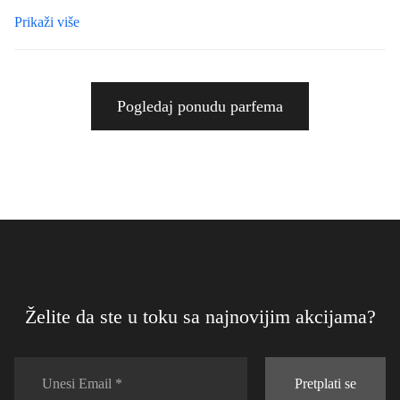
Prikaži više
Bavimo se online prodajom parfema sa misijom da osvojimo srca naših
klijenata kroz transparentnost, povjerenje i izuzetan kvalitet. Svaka
komunikacija s nama je prilagođena vama, vašim potrebama i željama.
Kroz virtualni svijet, mi smo tu da vam pružimo savjete, preporuke i sve
Pogledaj ponudu parfema
informacije kojih se možda niste sjetili pitati. Naš asortiman obuhvata
širok spektar mirisa - od onih klasičnih, vremenski neograničenih, do
najnovijih trendova u svijetu parfema.
Razumijemo da je kupovina parfema online možda nešto na što niste
navikli, ali s nama je svaki korak jednostavan i siguran. Bez obzira da li
tražite parfem za posebne prilike, kao poklon dragoj osobi ili
jednostavno želite osvježiti svoju kolekciju, pravo mjesto ste našli ovdje,
među mirisima Kozarske Dubice.
Želite da ste u toku sa najnovijim akcijama?
Mi vjerujemo u moć mirisa da transformiše, nadahnjuje i stvori
uspomene koje traju. Upravo zato, naša posvećenost ne prestaje sa
prodajom. Naša strast prema kreiranju divnih iskustava osjeća se u svakoj
Pretplati se
poruci koju šaljemo, u svakom paketu koji pažljivo pripremamo i u