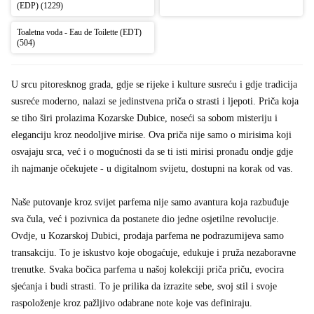
(EDP) (1229)
Toaletna voda - Eau de Toilette (EDT)
(504)
U srcu pitoresknog grada, gdje se rijeke i kulture susreću i gdje tradicija
susreće moderno, nalazi se jedinstvena priča o strasti i ljepoti. Priča koja
se tiho širi prolazima Kozarske Dubice, noseći sa sobom misteriju i
eleganciju kroz neodoljive mirise. Ova priča nije samo o mirisima koji
osvajaju srca, već i o mogućnosti da se ti isti mirisi pronađu ondje gdje
ih najmanje očekujete - u digitalnom svijetu, dostupni na korak od vas.
Naše putovanje kroz svijet parfema nije samo avantura koja razbuđuje
sva čula, već i pozivnica da postanete dio jedne osjetilne revolucije.
Ovdje, u Kozarskoj Dubici, prodaja parfema ne podrazumijeva samo
transakciju. To je iskustvo koje obogaćuje, edukuje i pruža nezaboravne
trenutke. Svaka bočica parfema u našoj kolekciji priča priču, evocira
sjećanja i budi strasti. To je prilika da izrazite sebe, svoj stil i svoje
raspoloženje kroz pažljivo odabrane note koje vas definiraju.