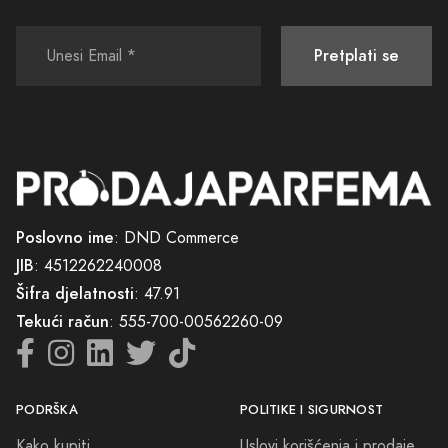
poklanjanje. Razumijemo važnost pružanja posebnog iskustva kako za
vas, tako i za osobu kojoj odlučite pokloniti neki od naših parfema.
Pretplati se
Kupovinom na Kostajnica Parfimeriji, ne samo što ćete pronaći
parfem koji najbolje govori u ime Vaše duše, već ćete biti dio
jedinstvenog iskustva gdje su kvalitet, stručnost i zadovoljstvo kupaca
na prvom mjestu. Pozivamo Vas da uronite u svijet mirisa koji mi nudi,
i dozvolite da Vas naša strast za parfemima inspiriše i vodi kroz
nezaboravno putovanje.
Poslovno ime
: DND Commerce
Dobrodošli u Kostajnica Parfimeriju - gdje se suština Vaše osobnosti
JIB
: 4512262240008
pretvara u miris.
Šifra djelatnosti
: 47.91
Tekući račun
: 555-700-00562260-09
PODRŠKA
POLITIKE I SIGURNOST
Kako kupiti
Uslovi korišćenja i prodaje