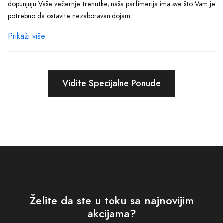
dopunjuju Vaše večernje trenutke, naša parfimerija ima sve što Vam je
potrebno da ostavite nezaboravan dojam.
Prikaži više
Pri izboru savršenog parfema, ne samo da je bitno obratiti pažnju na
note koje se ističu, već je također važno razumjeti kako se one
stapaju sa Vašom kožom i osobnošću. Kroz naš sajt, trudimo se da
Vam pružimo sve potrebne informacije koje će Vam pomoći u
Vidite Specijalne Ponude
odabiru Vašeg savršenog mirisa. Detaljnim opisima svakog parfema,
od top nota do baze, želimo da olakšamo Vaš izbor, vodeći Vas kroz
proces otkrivanja koji mirisi najbolje odražavaju Vašu osobnost.
Kroz našu platformu, nudimo ne samo široki izbor parfema, već i
ekskluzivne online savjete kako biste najbolje iskoristili Vaš novi
parfem. Od načina kako ga nanijeti, pa do savjeta kako produžiti
njegovu postojanost na koži, naš cilj je da svaki naš kupac osjeti
maksimalno zadovoljstvo i uživanje u svom izboru.
Želite da ste u toku sa najnovijim
Kada kupujete online, posebnu pažnju posvećujemo i pakovanju. Svaki
akcijama?
parfem stiže u predivnom pakovanju, čineći ga savršenim i za