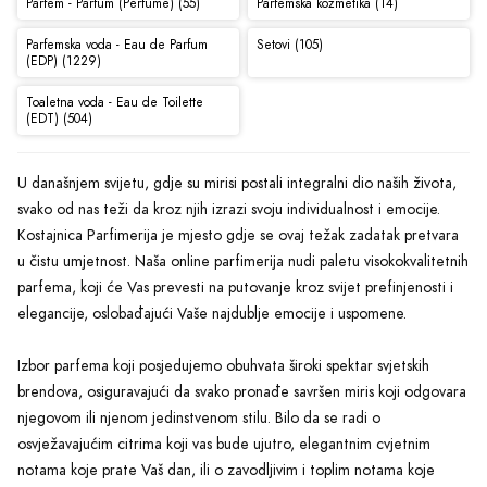
Parfem - Parfum (Perfume) (55)
Parfemska kozmetika (14)
Parfemska voda - Eau de Parfum
Setovi (105)
(EDP) (1229)
Toaletna voda - Eau de Toilette
(EDT) (504)
U današnjem svijetu, gdje su mirisi postali integralni dio naših života,
svako od nas teži da kroz njih izrazi svoju individualnost i emocije.
Kostajnica Parfimerija je mjesto gdje se ovaj težak zadatak pretvara
u čistu umjetnost. Naša online parfimerija nudi paletu visokokvalitetnih
parfema, koji će Vas prevesti na putovanje kroz svijet prefinjenosti i
elegancije, oslobađajući Vaše najdublje emocije i uspomene.
Izbor parfema koji posjedujemo obuhvata široki spektar svjetskih
brendova, osiguravajući da svako pronađe savršen miris koji odgovara
njegovom ili njenom jedinstvenom stilu. Bilo da se radi o
osvježavajućim citrima koji vas bude ujutro, elegantnim cvjetnim
notama koje prate Vaš dan, ili o zavodljivim i toplim notama koje