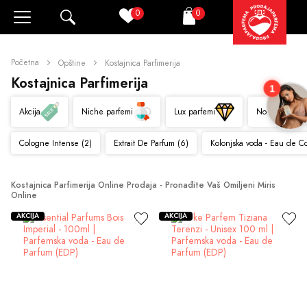
0
0
Pretraži
Korpa
Početna
Opštine
Kostajnica Parfimerija
Kostajnica Parfimerija
1
Akcija
Niche parfemi
Lux parfemi
Novo
Cologne Intense (2)
Extrait De Parfum (6)
Kolonjska voda - Eau de C
Kostajnica Parfimerija Online Prodaja - Pronađite Vaš Omiljeni Miris 
Online
AKCIJA
AKCIJA