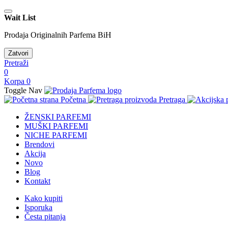
Wait List
Prodaja Originalnih Parfema BiH
Zatvori
Pretraži
0
Korpa
0
Toggle Nav
Početna
Pretraga
ŽENSKI PARFEMI
MUŠKI PARFEMI
NICHE PARFEMI
Brendovi
Akcija
Novo
Blog
Kontakt
Kako kupiti
Isporuka
Česta pitanja