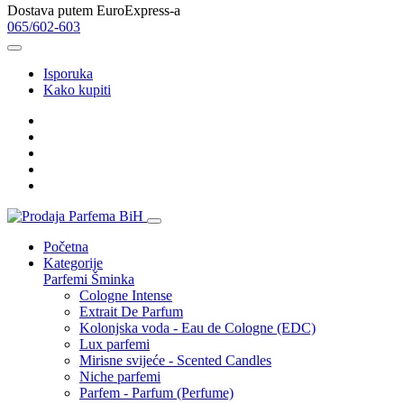
Dostava putem EuroExpress-a
065/602-603
Isporuka
Kako kupiti
Početna
Kategorije
Parfemi
Šminka
Cologne Intense
Extrait De Parfum
Kolonjska voda - Eau de Cologne (EDC)
Lux parfemi
Mirisne svijeće - Scented Candles
Niche parfemi
Parfem - Parfum (Perfume)