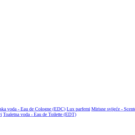
ska voda - Eau de Cologne (EDC)
Lux parfemi
Mirisne svijeće - Scen
i
Toaletna voda - Eau de Toilette (EDT)