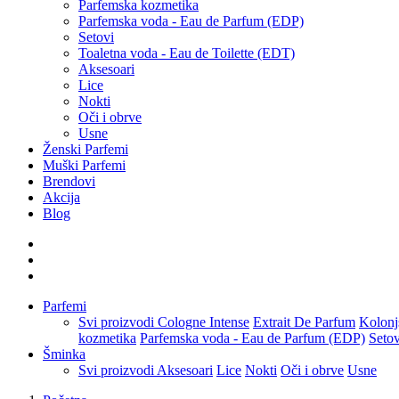
Parfemska kozmetika
Parfemska voda - Eau de Parfum (EDP)
Setovi
Toaletna voda - Eau de Toilette (EDT)
Aksesoari
Lice
Nokti
Oči i obrve
Usne
Ženski Parfemi
Muški Parfemi
Brendovi
Akcija
Blog
Parfemi
Svi proizvodi
Cologne Intense
Extrait De Parfum
Kolonj
kozmetika
Parfemska voda - Eau de Parfum (EDP)
Setov
Šminka
Svi proizvodi
Aksesoari
Lice
Nokti
Oči i obrve
Usne