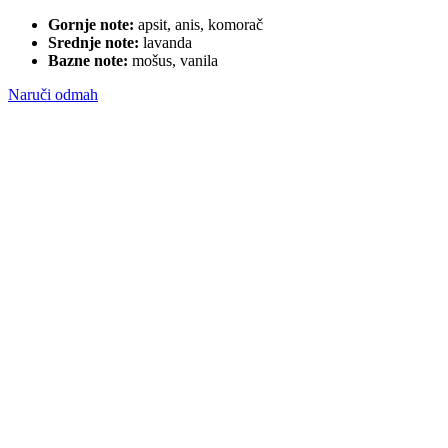
Gornje note:
apsit, anis, komorač
Srednje note:
lavanda
Bazne note:
mošus, vanila
Naruči odmah