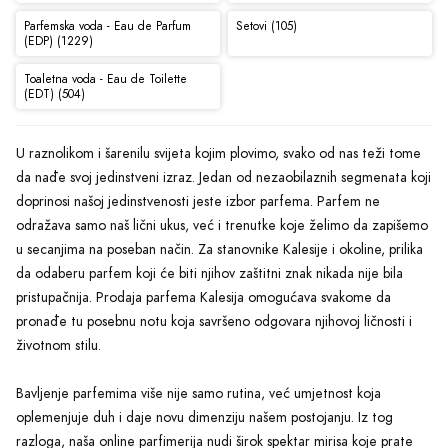
Parfemska voda - Eau de Parfum
Setovi (105)
(EDP) (1229)
Toaletna voda - Eau de Toilette
(EDT) (504)
U raznolikom i šarenilu svijeta kojim plovimo, svako od nas teži tome
da nađe svoj jedinstveni izraz. Jedan od nezaobilaznih segmenata koji
doprinosi našoj jedinstvenosti jeste izbor parfema. Parfem ne
odražava samo naš lični ukus, već i trenutke koje želimo da zapišemo
u secanjima na poseban način. Za stanovnike Kalesije i okoline, prilika
da odaberu parfem koji će biti njihov zaštitni znak nikada nije bila
pristupačnija. Prodaja parfema Kalesija omogućava svakome da
pronađe tu posebnu notu koja savršeno odgovara njihovoj ličnosti i
životnom stilu.
Bavljenje parfemima više nije samo rutina, već umjetnost koja
oplemenjuje duh i daje novu dimenziju našem postojanju. Iz tog
razloga, naša online parfimerija nudi širok spektar mirisa koje prate