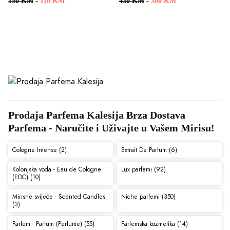
150 KM
-
110 KM
430 KM
-
300 KM
Prodaja Parfema Kalesija Brza Dostava 
Parfema - Naručite i Uživajte u Vašem Mirisu!
Cologne Intense (2)
Extrait De Parfum (6)
Kolonjska voda - Eau de Cologne
Lux parfemi (92)
(EDC) (10)
Mirisne svijeće - Scented Candles
Niche parfemi (350)
(3)
Parfem - Parfum (Perfume) (55)
Parfemska kozmetika (14)