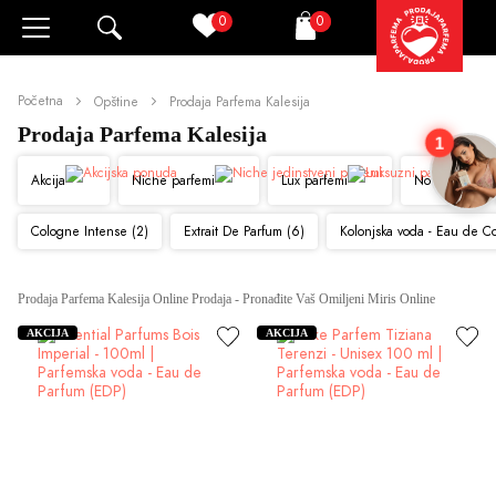
0
0
Pretraži
Korpa
Početna
Opštine
Prodaja Parfema Kalesija
Prodaja Parfema Kalesija
1
Akcija
Niche parfemi
Lux parfemi
Novo
Cologne Intense (2)
Extrait De Parfum (6)
Kolonjska voda - Eau de C
Prodaja Parfema Kalesija Online Prodaja - Pronađite Vaš Omiljeni Miris Online
AKCIJA
AKCIJA