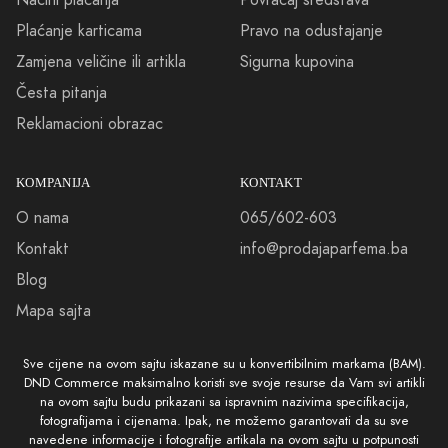
Plaćanje karticama
Pravo na odustajanje
Zamjena veličine ili artikla
Sigurna kupovina
Česta pitanja
Reklamacioni obrazac
KOMPANIJA
KONTAKT
O nama
065/602-603
Kontakt
info@prodajaparfema.ba
Blog
Mapa sajta
Sve cijene na ovom sajtu iskazane su u konvertibilnim markama (BAM).
DND Commerce maksimalno koristi sve svoje resurse da Vam svi artikli
na ovom sajtu budu prikazani sa ispravnim nazivima specifikacija,
fotografijama i cijenama. Ipak, ne možemo garantovati da su sve
navedene informacije i fotografije artikala na ovom sajtu u potpunosti