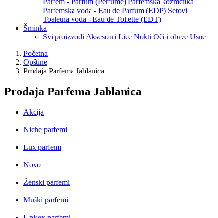
Parfem - Parfum (Perfume)
Parfemska kozmetika
Parfemska voda - Eau de Parfum (EDP)
Setovi
Toaletna voda - Eau de Toilette (EDT)
Šminka
Svi proizvodi
Aksesoari
Lice
Nokti
Oči i obrve
Usne
Početna
Opštine
Prodaja Parfema Jablanica
Prodaja Parfema Jablanica
Akcija
Niche parfemi
Lux parfemi
Novo
Ženski parfemi
Muški parfemi
Unisex parfemi