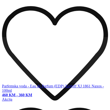
Parfemska voda - Eau de Parfum (EDP)
Xerjoff XJ 1861 Naxos -
100ml
460 KM
-
360 KM
Akcija