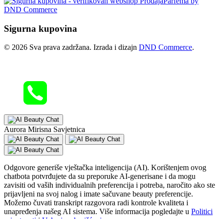
Sigurna kupovina
© 2026 Sva prava zadržana. Izrada i dizajn
DND Commerce
.
Aurora Mirisna Savjetnica
Odgovore generiše vještačka inteligencija (AI). Korištenjem ovog
chatbota potvrđujete da su preporuke AI-generisane i da mogu
zavisiti od vaših individualnih preferencija i potreba, naročito ako ste
prijavljeni na svoj nalog i imate sačuvane beauty preferencije.
Možemo čuvati transkript razgovora radi kontrole kvaliteta i
unapređenja našeg AI sistema. Više informacija pogledajte u
Politici