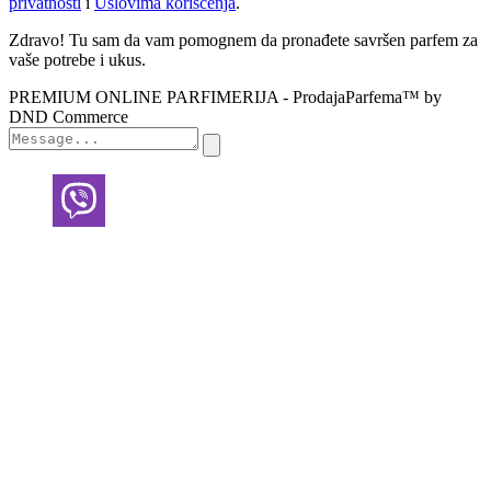
privatnosti
i
Uslovima korišćenja
.
Zdravo! Tu sam da vam pomognem da pronađete savršen parfem za
vaše potrebe i ukus.
PREMIUM ONLINE PARFIMERIJA - ProdajaParfema™ by
DND Commerce