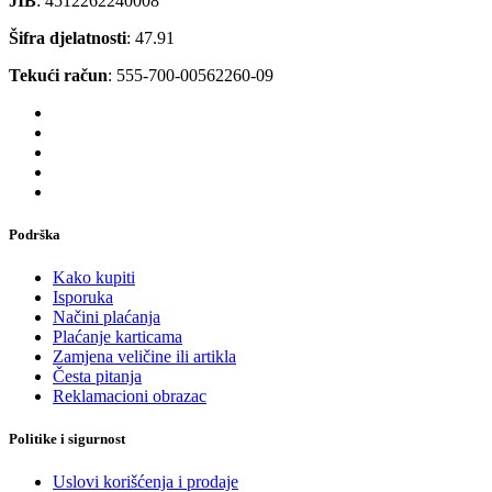
JIB
: 4512262240008
Šifra djelatnosti
: 47.91
Tekući račun
: 555-700-00562260-09
Podrška
Kako kupiti
Isporuka
Načini plaćanja
Plaćanje karticama
Zamjena veličine ili artikla
Česta pitanja
Reklamacioni obrazac
Politike i sigurnost
Uslovi korišćenja i prodaje