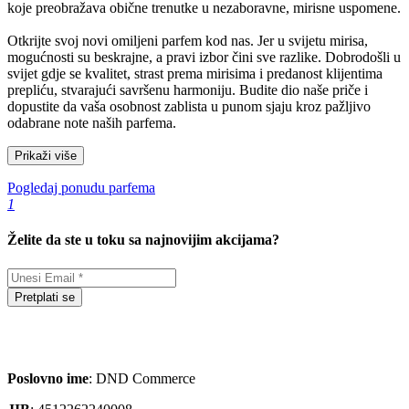
koje preobražava obične trenutke u nezaboravne, mirisne uspomene.
Otkrijte svoj novi omiljeni parfem kod nas. Jer u svijetu mirisa,
mogućnosti su beskrajne, a pravi izbor čini sve razlike. Dobrodošli u
svijet gdje se kvalitet, strast prema mirisima i predanost klijentima
prepliću, stvarajući savršenu harmoniju. Budite dio naše priče i
dopustite da vaša osobnost zablista u punom sjaju kroz pažljivo
odabrane note naših parfema.
Prikaži više
Pogledaj ponudu parfema
1
Želite da ste u toku sa najnovijim akcijama?
Pretplati se
Poslovno ime
: DND Commerce