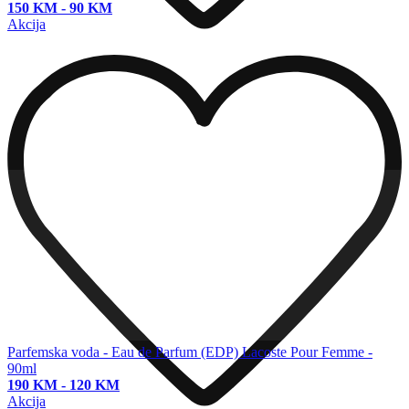
150 KM
-
90 KM
Akcija
Parfemska voda - Eau de Parfum (EDP)
Lacoste Pour Femme -
90ml
190 KM
-
120 KM
Akcija