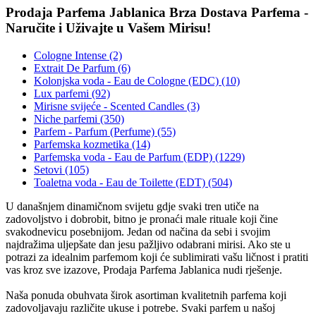
Prodaja Parfema Jablanica Brza Dostava Parfema -
Naručite i Uživajte u Vašem Mirisu!
Cologne Intense (2)
Extrait De Parfum (6)
Kolonjska voda - Eau de Cologne (EDC) (10)
Lux parfemi (92)
Mirisne svijeće - Scented Candles (3)
Niche parfemi (350)
Parfem - Parfum (Perfume) (55)
Parfemska kozmetika (14)
Parfemska voda - Eau de Parfum (EDP) (1229)
Setovi (105)
Toaletna voda - Eau de Toilette (EDT) (504)
U današnjem dinamičnom svijetu gdje svaki tren utiče na
zadovoljstvo i dobrobit, bitno je pronaći male rituale koji čine
svakodnevicu posebnijom. Jedan od načina da sebi i svojim
najdražima uljepšate dan jesu pažljivo odabrani mirisi. Ako ste u
potrazi za idealnim parfemom koji će sublimirati vašu ličnost i pratiti
vas kroz sve izazove, Prodaja Parfema Jablanica nudi rješenje.
Naša ponuda obuhvata širok asortiman kvalitetnih parfema koji
zadovoljavaju različite ukuse i potrebe. Svaki parfem u našoj