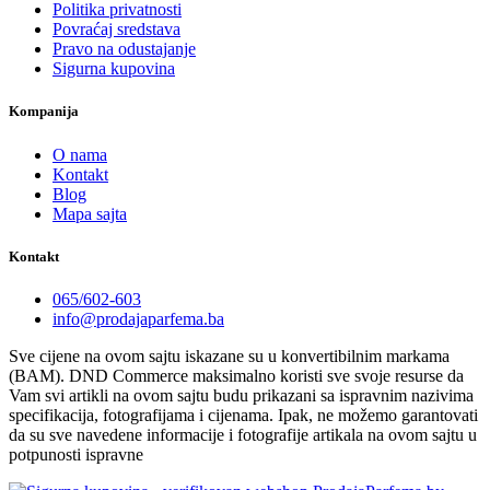
Politika privatnosti
Povraćaj sredstava
Pravo na odustajanje
Sigurna kupovina
Kompanija
O nama
Kontakt
Blog
Mapa sajta
Kontakt
065/602-603
info@prodajaparfema.ba
Sve cijene na ovom sajtu iskazane su u konvertibilnim markama
(BAM). DND Commerce maksimalno koristi sve svoje resurse da
Vam svi artikli na ovom sajtu budu prikazani sa ispravnim nazivima
specifikacija, fotografijama i cijenama. Ipak, ne možemo garantovati
da su sve navedene informacije i fotografije artikala na ovom sajtu u
potpunosti ispravne