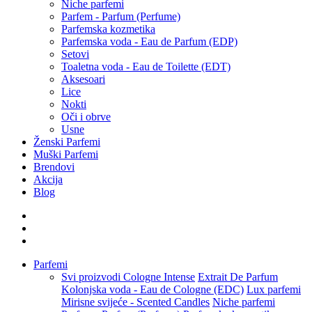
Niche parfemi
Parfem - Parfum (Perfume)
Parfemska kozmetika
Parfemska voda - Eau de Parfum (EDP)
Setovi
Toaletna voda - Eau de Toilette (EDT)
Aksesoari
Lice
Nokti
Oči i obrve
Usne
Ženski Parfemi
Muški Parfemi
Brendovi
Akcija
Blog
Parfemi
Svi proizvodi
Cologne Intense
Extrait De Parfum
Kolonjska voda - Eau de Cologne (EDC)
Lux parfemi
Mirisne svijeće - Scented Candles
Niche parfemi