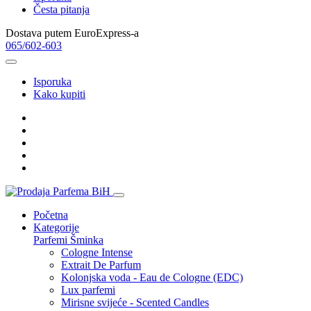
Česta pitanja
Dostava putem EuroExpress-a
065/602-603
Isporuka
Kako kupiti
Početna
Kategorije
Parfemi
Šminka
Cologne Intense
Extrait De Parfum
Kolonjska voda - Eau de Cologne (EDC)
Lux parfemi
Mirisne svijeće - Scented Candles