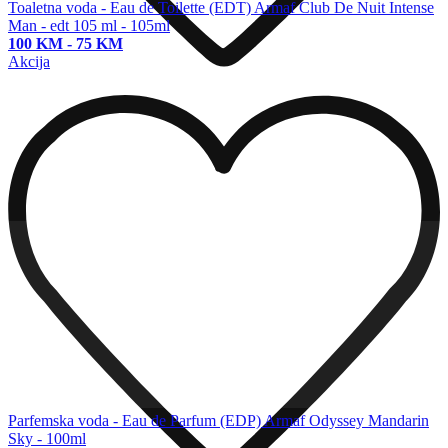
Toaletna voda - Eau de Toilette (EDT)
Armaf Club De Nuit Intense
Man - edt 105 ml - 105ml
100 KM
-
75 KM
Akcija
Parfemska voda - Eau de Parfum (EDP)
Armaf Odyssey Mandarin
Sky - 100ml