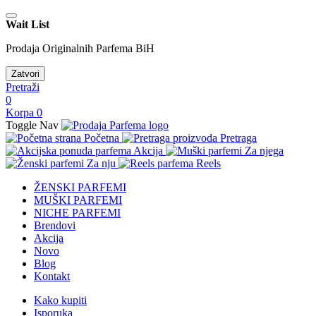
Wait List
Prodaja Originalnih Parfema BiH
Zatvori
Pretraži
0
Korpa
0
Toggle Nav
Početna
Pretraga
Akcija
Za njega
Za nju
Reels
ŽENSKI PARFEMI
MUŠKI PARFEMI
NICHE PARFEMI
Brendovi
Akcija
Novo
Blog
Kontakt
Kako kupiti
Isporuka