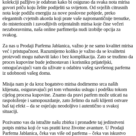
kolekciji pažljivo je odabran kako bi osigurao da svaka nota mirisa
govori priču koju želite podijeliti sa svijetom. Od svježih citrusnih
nota koje podižu energiju za nove poslovne pobjede, preko
elegantnih cvjetnih akorda koji prate vaše najromantičnije trenutke,
do misterioznih i zavodljivih orijentalnih mirisa koje čine večeri
nezaboravnima, naša online parfimerija nudi izobilje opcija za
svakog.
Za nas u Prodaji Parfema Jablanica, važno je ne samo kvalitet mirisa
već i pristupačnost. Razumijemo koliko je važno da se kvalitetni
proizvodi mogu nabaviti lako i bez komplikacija. Zato se trudimo da
proces kupovine bude jednostavan i korisniku prijateljski,
omogućavajući vam da uživate u odabiru vašeg savršenog parfema
iz udobnosti vašeg doma.
Misija nam je da kroz bogatstvo mirisa dodirnemo srca naših
klijenata, osiguravajući pri tom vrhunsku uslugu i podršku tokom
cijelog procesa kupovine. Znamo da pravi parfem može uticati na
raspoloženje i samopouzdanje, zato želimo da naši klijenti ostvare
baš taj efekt – da se osjećaju neodoljivo i autentično u svakoj
situaciji.
Pozivamo vas da istražite našu zbirku i pronađete taj jedinstveni
potpis mirisa koji će vas pratiti kroz životne avanture. U Prodaji
Parfema Jablanica, čeka vas više od parfema – čeka vas iskustvo