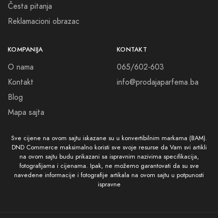
Česta pitanja
Reklamacioni obrazac
KOMPANIJA
KONTAKT
O nama
065/602-603
Kontakt
info@prodajaparfema.ba
Blog
Mapa sajta
Sve cijene na ovom sajtu iskazane su u konvertibilnim markama (BAM).
DND Commerce maksimalno koristi sve svoje resurse da Vam svi artikli
na ovom sajtu budu prikazani sa ispravnim nazivima specifikacija,
fotografijama i cijenama. Ipak, ne možemo garantovati da su sve
navedene informacije i fotografije artikala na ovom sajtu u potpunosti
ispravne