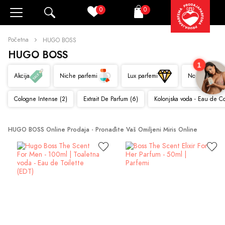
0
0
Pretraži
Korpa
Početna
HUGO BOSS
HUGO BOSS
1
Akcija
Niche parfemi
Lux parfemi
Novo
Cologne Intense (2)
Extrait De Parfum (6)
Kolonjska voda - Eau de C
HUGO BOSS Online Prodaja - Pronađite Vaš Omiljeni Miris Online