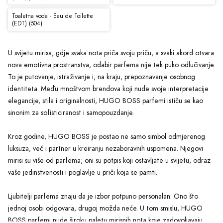
Toaletna voda - Eau de Toilette
(EDT) (504)
U svijetu mirisa, gdje svaka nota priča svoju priču, a svaki akord otvara
nova emotivna prostranstva, odabir parfema nije tek puko odlučivanje.
To je putovanje, istraživanje i, na kraju, prepoznavanje osobnog
identiteta. Među mnoštvom brendova koji nude svoje interpretacije
elegancije, stila i originalnosti, HUGO BOSS parfemi ističu se kao
sinonim za sofisticiranost i samopouzdanje.
Kroz godine, HUGO BOSS je postao ne samo simbol odmjerenog
luksuza, već i partner u kreiranju nezaboravnih uspomena. Njegovi
mirisi su više od parfema; oni su potpis koji ostavljate u svijetu, odraz
vaše jedinstvenosti i poglavlje u priči koja se pamti.
Ljubitelji parfema znaju da je izbor potpuno personalan. Ono što
jednoj osobi odgovara, drugoj možda neće. U tom smislu, HUGO
BOSS parfemi nude široku paletu mirisnih nota koje zadovoljavaju