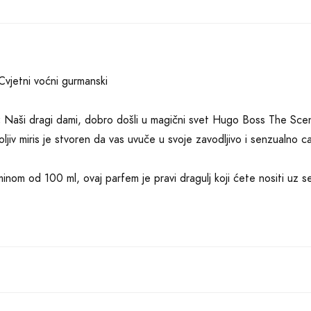
vjetni voćni gurmanski
:
Naši dragi dami, dobro došli u magični svet Hugo Boss The Sce
ljiv miris je stvoren da vas uvuče u svoje zavodljivo i senzualno c
inom od 100 ml, ovaj parfem je pravi dragulj koji ćete nositi uz
o svojoj beskompromisnoj kvaliteti i ova bočica je dokaz da je svak
anski miris ove bočice je prava poslastica za vaša čula. Osetićet
 neodoljivom belom frezijom i prelepo mirisnom osmantusom. Ove n
iti već na prvo nanošenje.