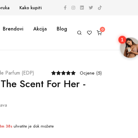
oruka
Kako kupiti
Brendovi
Akcija
Blog
1
de Parfum (EDP)
Ocjene (5)
The Scent For Her -
tava
3m 38s
uhvatite je dok možete