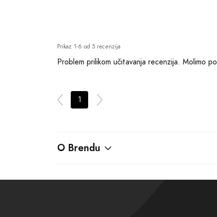
Prikaz 1-6 od 5 recenzija
Problem prilikom učitavanja recenzija. Molimo p
1
O Brendu