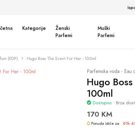
Isp
četna
Kategorije
Ženski
Muški
Parfemi
Parfemi
rfum (EDP)
Hugo Boss The Scent For Her - 100ml
Parfemska voda - Eau 
Hugo Boss 
100ml
Dostupno
• Brza dos
170 KM
Ponuda ističe za:
01h 4