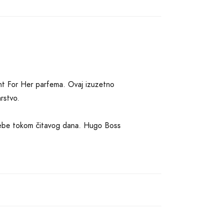
nt For Her parfema. Ovaj izuzetno
arstvo.
 sebe tokom čitavog dana. Hugo Boss
i detalj pažljivo osmišljen.
e svežinu slatke breskve, koja će se
ote će vam pružiti magičan osećaj