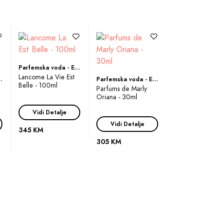
titi pravi užitak. Njegova topla i
oljivo.
m je stvoren da istakne vašu
lite da se osećate posebno svakog
Parfemska voda - Eau de Parfum (EDP)
Lancome La Vie Est
 de Parfum (EDP)
Parfemska voda - Eau de Parfum (EDP)
Belle - 100ml
Parfums de Marly
Oriana - 30ml
t oko vas. Uz Hugo Boss The Scent For
Vidi Detalje
Vidi Detalje
345 KM
305 KM