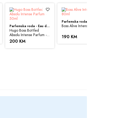
Parfemska voda - Eau de Parfum (EDP)
Boss Alive Intense - 80ml
Parfemska voda - Eau de Parfum (EDP)
Hugo Boss Bottled
risti sve svoje resurse da Vam svi artikli na
Absolu Intense Parfum -
190 KM
 možemo garantovati da su sve navedene
50ml
200 KM