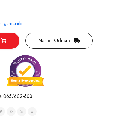
ni gurmanski
Naruči Odmah
a
065/602-603