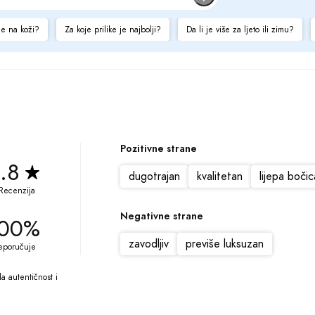
je na koži?
Za koje prilike je najbolji?
Da li je više za ljeto ili zimu?
Pozitivne strane
.8
dugotrajan
kvalitetan
lijepa bočic
Recenzija
Negativne strane
00%
zavodljiv
previše luksuzan
eporučuje
 autentičnost i 