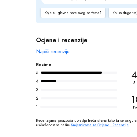
Koje su glavne note ovog parfema?
Koliko dugo tra
Ocjene i recenzije
Napiši recenziju
Rezime
4
5
4
5 
3
1
2
1
Pr
Recenzijama proizvoda upravlja treća strana kako bi se osigurala
usklađenost sa našim 
Smjernicama za Ocjene i Recenzije