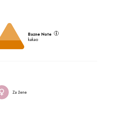
Bazne Note
kakao
Za žene