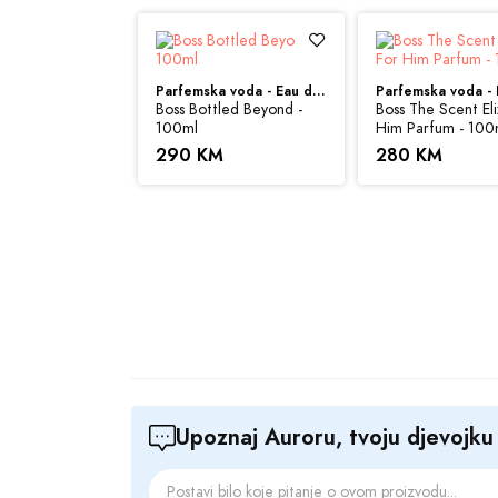
Bazne note:
kak
Zapremina:
100 
Parfemska voda - Eau de Parfum (EDP)
Boss Bottled Beyond -
Boss The Scent Eli
100ml
Him Parfum - 100
Sve cijene na ovom s
290 KM
280 KM
ovom sajtu budu prik
informacije i fotogra
Parfemska voda - Eau de Parfum (EDP)
s Deep Red -
Upoznaj Auroru, tvoju djevojk