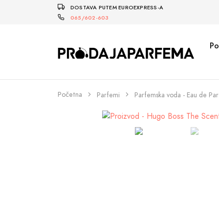
DOSTAVA PUTEM EUROEXPRESS-A
065/602-603
Po
Početna
Parfemi
Parfemska voda - Eau de Pa