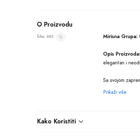
O Proizvodu
Mirisna Grupa:
C
Šifra: 683
Opis Proizvoda
elegantan i neodo
Sa svojom zaprem
brend je poznat p
Prikaži više
Cvetni voćni gurm
nežno spojiti sa
Kako Koristiti
koji će vas osvoj