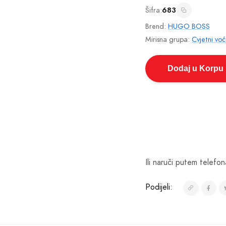
Šifra:
683
Brend:
HUGO BOSS
Mirisna grupa:
Cvjetni voć
Dodaj u Korpu
Ili naruči putem telefon
Podijeli: