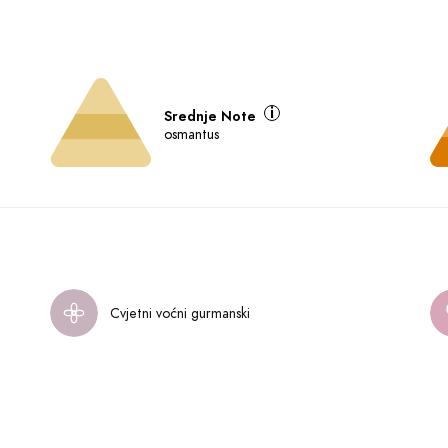
Srednje Note
osmantus
Cvjetni voćni gurmanski