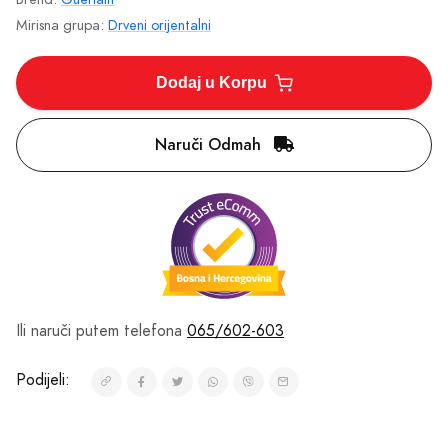
Mirisne Note
Gornje Note
bergamot, badem, začini, lavanda, ruzmarin,
majčina dušica
Srednje Note
bugarska ruža, vanila, tamjan, trešnja
Bazne Note
mahune tonke, sandalovo drvo, koža