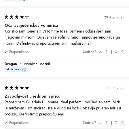
prolazu. Definitivno preporučujem!
Preporučeno
Korisno?
(1)
|
(0)
Vuk
•
Anonimni korisnik
Motivisano
27 May 2023
Na krilima nekih novih mogućnosti
Ovaj parfem je baš ono što sam tražio - muževan, sofisticiran i 
privlačan. Svaki put kada ga nanesem, osećam se samouvereno i 
posebno. Siguran sam da će mi ovaj parfem doneti mnogo 
komplimenata i ugodnih trenutaka. Definitivno vredan svake pare!
Preporučeno
Korisno?
(1)
|
(0)
Luka
•
Anonimni korisnik
Motivisano
1