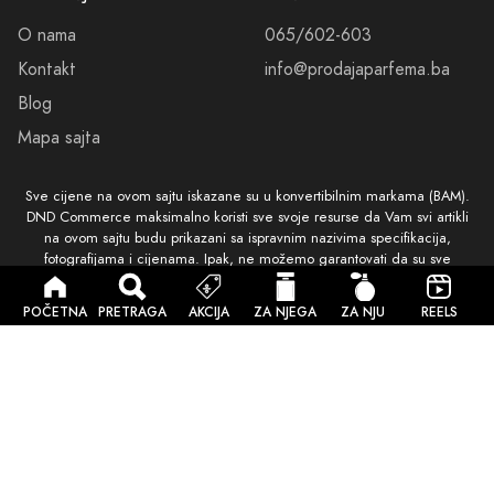
Sigurna kupovina
© 2026 Sva prava zadržana. Izrada i dizajn
DND Commerce
.
Količina
Dodaj u Korpu
Brza Dostava
POČETNA
PRETRAGA
AKCIJA
ZA NJEGA
ZA NJU
REELS