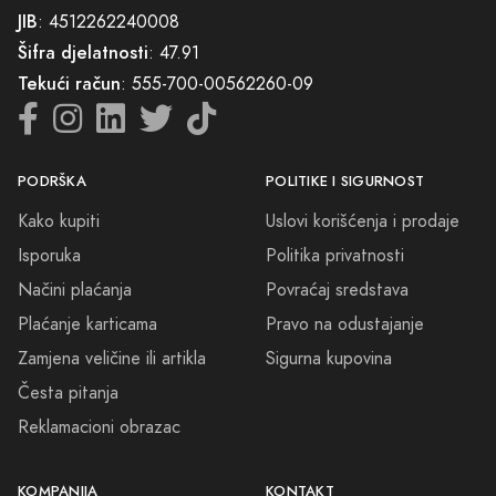
KOMPANIJA
KONTAKT
O nama
065/602-603
Kontakt
info@prodajaparfema.ba
Blog
Mapa sajta
Sve cijene na ovom sajtu iskazane su u konvertibilnim markama (BAM).
DND Commerce maksimalno koristi sve svoje resurse da Vam svi artikli
na ovom sajtu budu prikazani sa ispravnim nazivima specifikacija,
fotografijama i cijenama. Ipak, ne možemo garantovati da su sve
navedene informacije i fotografije artikala na ovom sajtu u potpunosti
ispravne