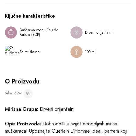
Opis Proizvoda:
Dobrodošli u svijet neodoljivih mirisa
muškaraca! Upoznajte Guerlain L'Homme Ideal, parfem koji
će vas osvojiti svojim jedinstvenim spojem drvenih nota i
orijentalne elegancije. Ovaj proizvod, koji dolazi u flašici od
100 ml, jedan je od najpoznatijih brendova Guerlain.
Prikaži više
Pri otvaranju ovog parfema, vaša čula će se preplaviti
osvježavajućom bergamotom, slatkim bademom i senzualnim
začinima. Mirisne note lavande, ruzmarina i majčine dušice
Kako Koristiti
dodaju neodoljivu svježinu, dok bugarska ruža i vanila
donose dodir nežnosti.
Slični Proizvodi
Guerlain L'Homme Ideal ima posebno mjesto u vašem srcu,
jer se njegova mirisna putovanja nastavljaju sve do baznih
nota. Tamjan i trešnja mahune tonke pružaju izvanredne
duboke i bogate note. Sandalovo drvo i koža donose
senzualnost i muževnost, stvarajući skladan završetak ovog
Parfemska voda - Eau de Parfum (EDP)
jedinstvenog mirisa.
Calvin Klein Truth -
Parfemska voda - Eau de Parfum (EDP)