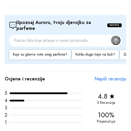
100%
2
Preporučuje
1
Recenzijama proizvoda upravlja treća strana kako bi se osigurala autentičnost i 
usklađenost sa našim 
Smjernicama za Ocjene i Recenzije
Pozitivne strane
dugotrajan
kvalitetan
lijepa bočica
Negativne strane
zavodljiv
previše luksuzan
Prikaz 1-6 od 5 recenzija
10 Feb 2024
Mirisna nota koja definira
Probudio sam se jutros i odlučio da probam novi parfem koji sam 
nedavno kupio - Guerlain L'Homme Ideal. Na prvi miris, osetio sam 