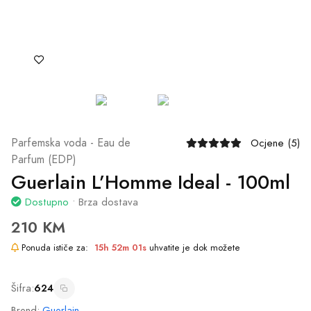
Šifra:
624
Brend:
Guerlain
Mirisna grupa:
Drveni orijentalni
Dodaj u Korpu
Naruči Odmah
Ili naruči putem telefona
065/602-603
Podijeli: