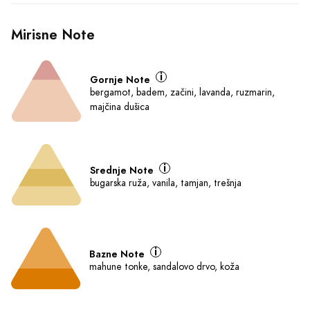
Ključne karakteristike
Parfemska voda - Eau de 
Drveni orijentalni
Parfum (EDP)
Za muškarce
100 ml
O Proizvodu
Šifra: 624
Mirisna Grupa:
Drveni orijentalni