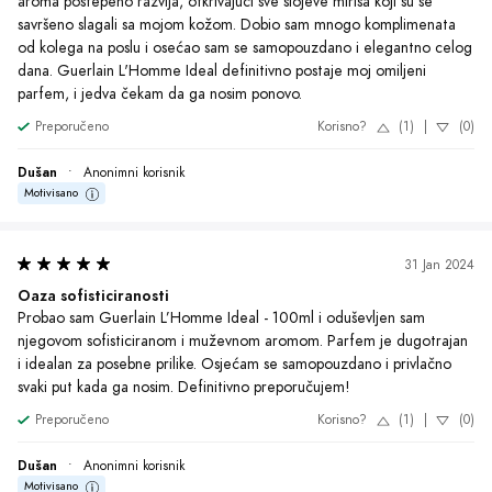
Dušan
•
Anonimni korisnik
Motivisano
28 Aug 2023
Očaravajuće iskustvo mirisa
Koristio sam Guerlain L'Homme Ideal parfem i oduševljen sam 
njegovim mirisom. Osjećam se sofisticirano i samouvjereno kada ga 
nosim. Definitivno preporučujem svim muškarcima!
Preporučeno
Korisno?
(1)
|
(0)
Dragan
•
Anonimni korisnik
Motivisano
30 Jun 2023
Zavodljivost u jednom špricu
Probao sam Guerlain L’Homme Ideal parfem i oduševljen sam. Miris 
je muževan i sofisticiran, traje dugo na koži i ostavlja prijatan miris u 