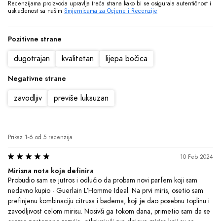
prefinjenu kombinaciju citrusa i badema, koji je dao posebnu toplinu i 
zavodljivost celom mirisu. Nosivši ga tokom dana, primetio sam da se 
aroma postepeno razvija, otkrivajući sve slojeve mirisa koji su se 
savršeno slagali sa mojom kožom. Dobio sam mnogo komplimenata 
od kolega na poslu i osećao sam se samopouzdano i elegantno celog 
dana. Guerlain L'Homme Ideal definitivno postaje moj omiljeni 
parfem, i jedva čekam da ga nosim ponovo.
Preporučeno
Korisno?
(1)
|
(0)
Dušan
•
Anonimni korisnik
Motivisano
31 Jan 2024
Oaza sofisticiranosti
Probao sam Guerlain L’Homme Ideal - 100ml i oduševljen sam 
njegovom sofisticiranom i muževnom aromom. Parfem je dugotrajan 
i idealan za posebne prilike. Osjećam se samopouzdano i privlačno 
svaki put kada ga nosim. Definitivno preporučujem!
Preporučeno
Korisno?
(1)
|
(0)