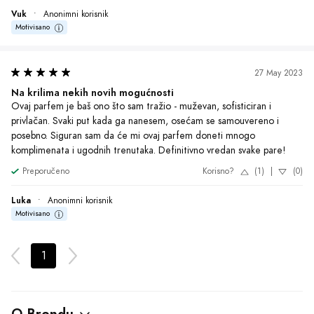
O Brendu
Želite da ste u toku sa najnovijim
akcijama?
Pretplati se