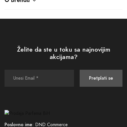
Poslovno ime
: DND Commerce
JIB
: 4512262240008
Šifra djelatnosti
: 47.91
Tekući račun
: 555-700-00562260-09
PODRŠKA
POLITIKE I SIGURNOST
Kako kupiti
Uslovi korišćenja i prodaje
Isporuka
Politika privatnosti
Načini plaćanja
Povraćaj sredstava
Plaćanje karticama
Pravo na odustajanje
Zamjena veličine ili artikla
Sigurna kupovina
Česta pitanja
Reklamacioni obrazac