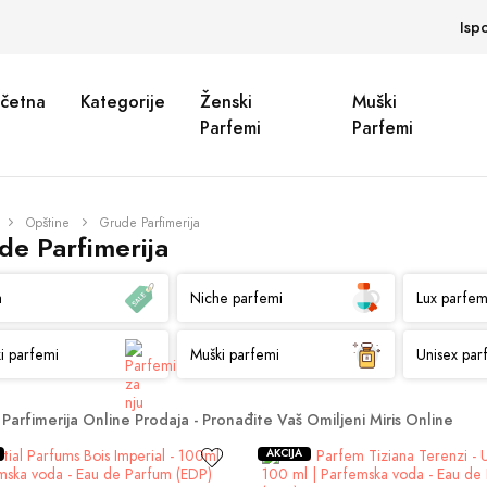
Isp
četna
Kategorije
Ženski
Muški
Parfemi
Parfemi
Opštine
Grude Parfimerija
de Parfimerija
a
Niche parfemi
Lux parfem
i parfemi
Muški parfemi
Unisex par
Parfimerija Online Prodaja - Pronađite Vaš Omiljeni Miris Online
AKCIJA