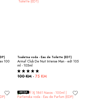
EDP)
Toaletna voda - Eau de Toilette (EDT)
ex 100 
Armaf Club De Nuit Intense Man - edt 105 
ml - 105ml
100 KM
-
75 KM
AKCIJA