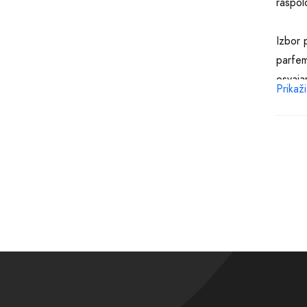
raspol
Izbor 
parfem
osvaja
Prikaži
učinit
može p
Uzimaj
manje 
zadovo
opise 
raspol
Posebn
korišt