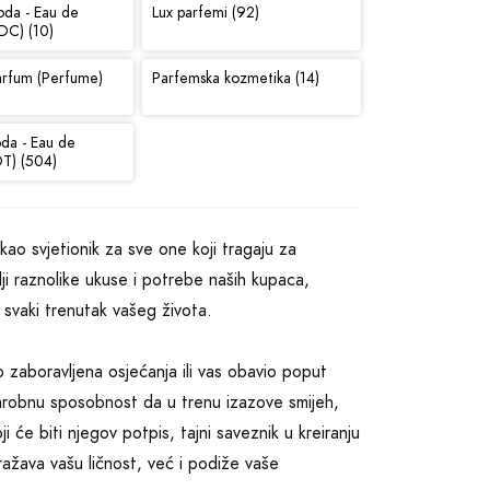
oda - Eau de
Lux parfemi (92)
DC) (10)
arfum (Perfume)
Parfemska kozmetika (14)
oda - Eau de
DT) (504)
 kao svjetionik za sve one koji tragaju za
i raznolike ukuse i potrebe naših kupaca,
 svaki trenutak vašeg života.
 zaboravljena osjećanja ili vas obavio poput
čarobnu sposobnost da u trenu izazove smijeh,
i će biti njegov potpis, tajni saveznik u kreiranju
ažava vašu ličnost, već i podiže vaše