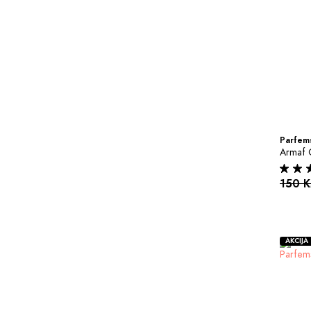
Parfems
Armaf 
150 
AKCIJA