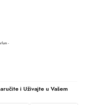
rfum - 
ručite i Uživajte u Vašem 