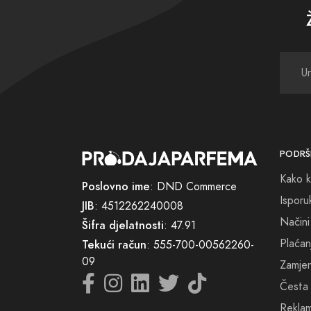
efikas
pa sve
Grude 
sebe i
pronal
savrše
PODRŠ
Kako k
Poslovno ime
: DND Commerce
Isporu
JIB
: 4512262240008
Načini
Šifra djelatnosti
: 47.91
Plaćan
Tekući račun
: 555-700-00562260-
09
Zamjena
Česta 
Reklam