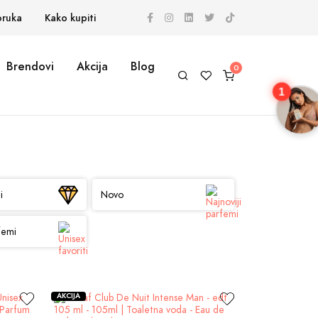
oruka
Kako kupiti
Brendovi
Akcija
Blog
1
i
Novo
femi
AKCIJA