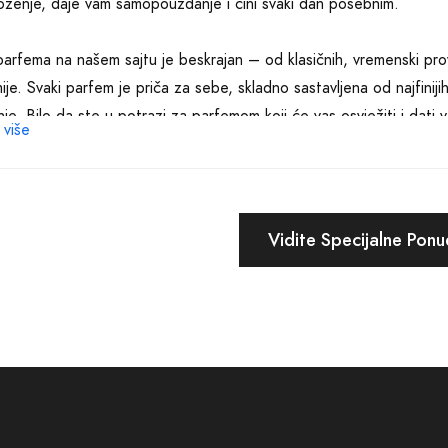
oženje, daje vam samopouzdanje i čini svaki dan posebnim.
parfema na našem sajtu je beskrajan – od klasičnih, vremenski provj
ije. Svaki parfem je priča za sebe, skladno sastavljena od najfinijih
nje. Bilo da ste u potrazi za parfemom koji će vas osvježiti i dati
 više
i neodoljivim na posebnim prilikama, ili nečim sasvim osobnim i jed
omoći pronaći savršeni odabir.
ući u obzir vašu želju za kvalitetom i ekskluzivitetom, nudimo parfe
Vidite Specijalne Pon
poznatih, niche brendova koji pružaju jedinstvenost i originalnost. 
ljstvo ne samo u pronalaženju savršenog parfema, već i u cijelo
svakog mirisa, savjete kako najbolje odabrati parfem prema različiti
oženjima, tako da možete donijeti informisanu odluku.
a pažnja posvećena je i online iskustvu naših kupaca. Naš sajt je 
enje, omogućavajući vam da brzo nalazite i otkrivate nove parfeme.