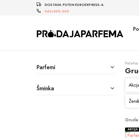
DOSTAVA PUTEM EUROEXPRESS-A
065/602-603
Po
Početna
Parfemi
Gru
Akcij
Šminka
Žensk
Grude 
AKCIJA