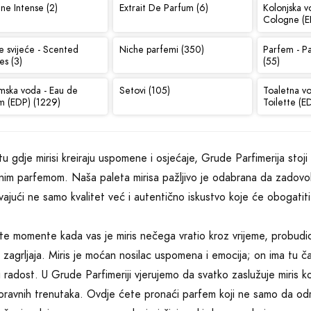
ne Intense (2)
Extrait De Parfum (6)
Kolonjska v
Cologne (E
e svijeće - Scented
Niche parfemi (350)
Parfem - P
es (3)
(55)
mska voda - Eau de
Setovi (105)
Toaletna v
m (EDP) (1229)
Toilette (E
etu gdje mirisi kreiraju uspomene i osjećaje, Grude Parfimerija stoji
nim parfemom. Naša paleta mirisa pažljivo je odabrana da zadovolj
ajući ne samo kvalitet već i autentično iskustvo koje će obogatiti
ite momente kada vas je miris nečega vratio kroz vrijeme, probudio
 zagrljaja. Miris je moćan nosilac uspomena i emocija; on ima tu 
li radost. U Grude Parfimeriji vjerujemo da svatko zaslužuje miris koj
ravnih trenutaka. Ovdje ćete pronaći parfem koji ne samo da odr