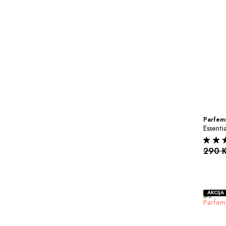
Parfems
Essenti
290 
AKCIJA