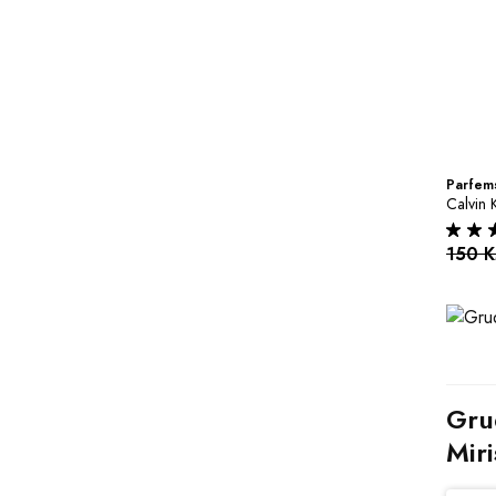
Parfems
Calvin 
150 
Gru
Miri