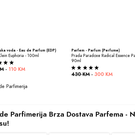
ka voda - Eau de Parfum (EDP)
Parfem - Parfum (Perfume)
Klein Euphoria - 100ml
Prada Paradoxe Radical Essence Pa
90ml
KM
-
110 KM
430 KM
-
300 KM
de Parfimerija Brza Dostava Parfema - Na
su!