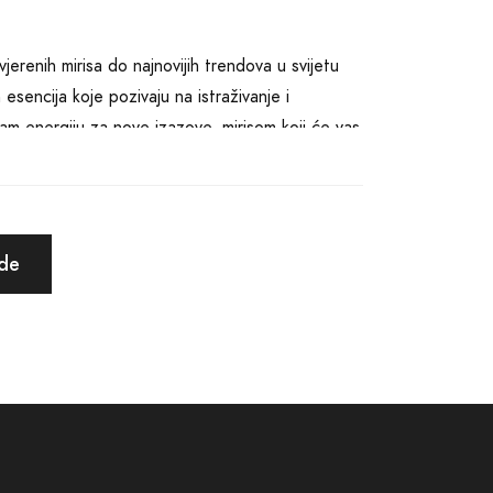
erenih mirisa do najnovijih trendova u svijetu
 esencija koje pozivaju na istraživanje i
 vam energiju za nove izazove, mirisom koji će vas
instvenim, sigurni smo da vam Grude Parfimerija
me najpoznatijih svjetskih dizajnera ali i one od
ude
Naš cilj je da svaki naš kupac osjeti
kupnom iskustvu kupovine. Pružamo detaljne
m prilikama, godišnjim dobima ili čak
dizajniran da bude intuitivan i lagan za
 Online kupovina kod nas je sigurna, brza i