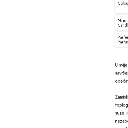
Colog
Mirisn
Candl
Parfe
Parfu
U svij
savrše
obećav
Zamisl
toplog
suze i
nezabo