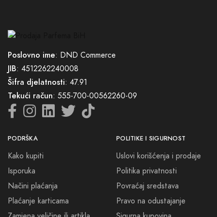
Poslovno ime
: DND Commerce
JIB
: 4512262240008
Šifra djelatnosti
: 47.91
Tekući račun
: 555-700-00562260-09
PODRŠKA
POLITIKE I SIGURNOST
Kako kupiti
Uslovi korišćenja i prodaje
Isporuka
Politika privatnosti
Načini plaćanja
Povraćaj sredstava
Plaćanje karticama
Pravo na odustajanje
Zamjena veličine ili artikla
Sigurna kupovina