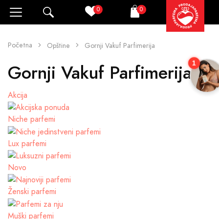
0
0
Pretraži
Korpa
Početna
Opštine
Gornji Vakuf Parfimerija
1
Gornji Vakuf Parfimerija
Akcija
Niche parfemi
Lux parfemi
Novo
Ženski parfemi
Muški parfemi