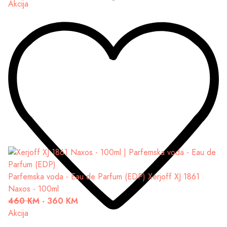
Akcija
Parfemska voda - Eau de Parfum (EDP)
Xerjoff XJ 1861
Naxos - 100ml
460 KM
-
360 KM
Akcija