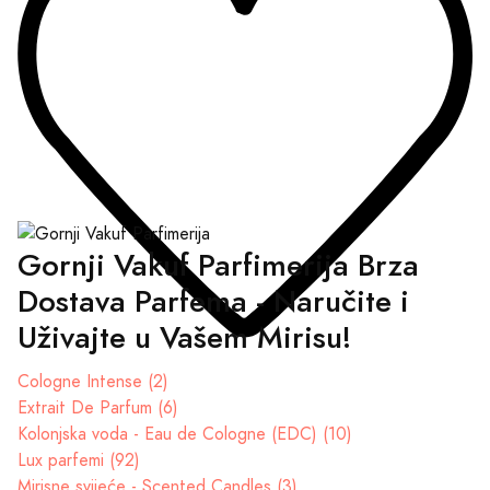
Gornji Vakuf Parfimerija Brza
Dostava Parfema - Naručite i
Uživajte u Vašem Mirisu!
Cologne Intense (2)
Extrait De Parfum (6)
Kolonjska voda - Eau de Cologne (EDC) (10)
Lux parfemi (92)
Mirisne svijeće - Scented Candles (3)