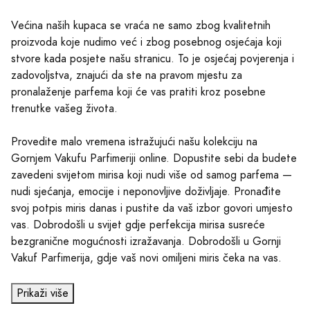
Većina naših kupaca se vraća ne samo zbog kvalitetnih
proizvoda koje nudimo već i zbog posebnog osjećaja koji
stvore kada posjete našu stranicu. To je osjećaj povjerenja i
zadovoljstva, znajući da ste na pravom mjestu za
pronalaženje parfema koji će vas pratiti kroz posebne
trenutke vašeg života.
Provedite malo vremena istražujući našu kolekciju na
Gornjem Vakufu Parfimeriji online. Dopustite sebi da budete
zavedeni svijetom mirisa koji nudi više od samog parfema —
nudi sjećanja, emocije i neponovljive doživljaje. Pronađite
svoj potpis miris danas i pustite da vaš izbor govori umjesto
vas. Dobrodošli u svijet gdje perfekcija mirisa susreće
bezgranične mogućnosti izražavanja. Dobrodošli u Gornji
Vakuf Parfimerija, gdje vaš novi omiljeni miris čeka na vas.
Prikaži više