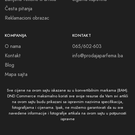
Česta pitanja
Reklamacioni obrazac
KOMPANIJA
KONTAKT
O nama
065/602-603
Kontakt
info@prodajaparfema.ba
Blog
Mapa sajta
Sve cijene na ovom sajtu iskazane su u konvertibilnim markama (BAM).
DND Commerce maksimalno koristi sve svoje resurse da Vam svi artikli
na ovom sajtu budu prikazani sa ispravnim nazivima specifikacija,
fotografijama i cijenama. Ipak, ne možemo garantovati da su sve
navedene informacije i fotografije artikala na ovom sajtu u potpunosti
ispravne