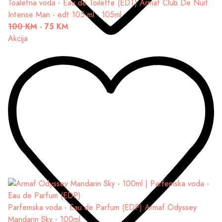
Toaletna voda - Eau de Toilette (EDT)
Armaf Club De Nuit
Intense Man - edt 105 ml - 105ml
100 KM
-
75 KM
Akcija
Parfemska voda - Eau de Parfum (EDP)
Armaf Odyssey
Mandarin Sky - 100ml