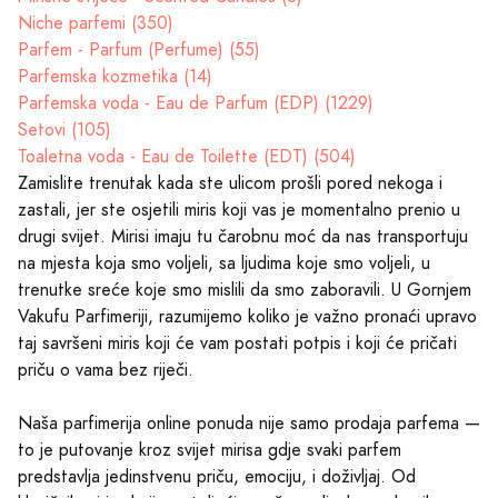
Niche parfemi (350)
Parfem - Parfum (Perfume) (55)
Parfemska kozmetika (14)
Parfemska voda - Eau de Parfum (EDP) (1229)
Setovi (105)
Toaletna voda - Eau de Toilette (EDT) (504)
Zamislite trenutak kada ste ulicom prošli pored nekoga i
zastali, jer ste osjetili miris koji vas je momentalno prenio u
drugi svijet. Mirisi imaju tu čarobnu moć da nas transportuju
na mjesta koja smo voljeli, sa ljudima koje smo voljeli, u
trenutke sreće koje smo mislili da smo zaboravili. U Gornjem
Vakufu Parfimeriji, razumijemo koliko je važno pronaći upravo
taj savršeni miris koji će vam postati potpis i koji će pričati
priču o vama bez riječi.
Naša parfimerija online ponuda nije samo prodaja parfema —
to je putovanje kroz svijet mirisa gdje svaki parfem
predstavlja jedinstvenu priču, emociju, i doživljaj. Od