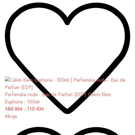
Parfemska voda - Eau de Parfum (EDP)
Calvin Klein
Euphoria - 100ml
150 KM
-
110 KM
Akcija