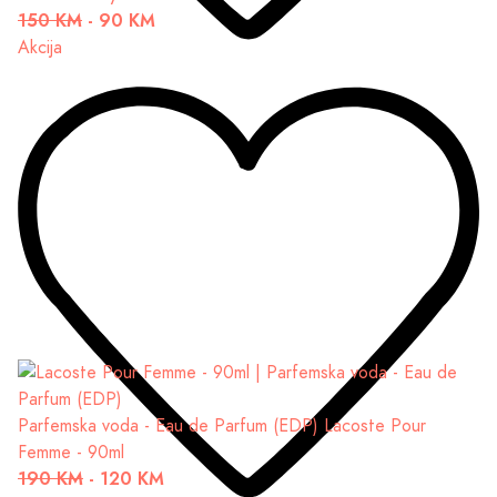
150 KM
-
90 KM
Akcija
Parfemska voda - Eau de Parfum (EDP)
Lacoste Pour
Femme - 90ml
190 KM
-
120 KM