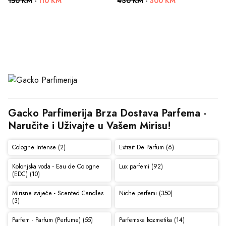
150 KM
-
110 KM
430 KM
-
300 KM
Gacko Parfimerija Brza Dostava Parfema - 
Naručite i Uživajte u Vašem Mirisu!
Cologne Intense (2)
Extrait De Parfum (6)
Kolonjska voda - Eau de Cologne
Lux parfemi (92)
(EDC) (10)
Mirisne svijeće - Scented Candles
Niche parfemi (350)
(3)
Parfem - Parfum (Perfume) (55)
Parfemska kozmetika (14)