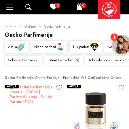
0
0
Pretraži
Korpa
Početna
Opštine
Gacko Parfimerija
Gacko Parfimerija
1
Akcija
Niche parfemi
Lux parfemi
Novo
Cologne Intense (2)
Extrait De Parfum (6)
Kolonjska voda - Eau de C
Gacko Parfimerija Online Prodaja - Pronađite Vaš Omiljeni Miris Online
AKCIJA
AKCIJA