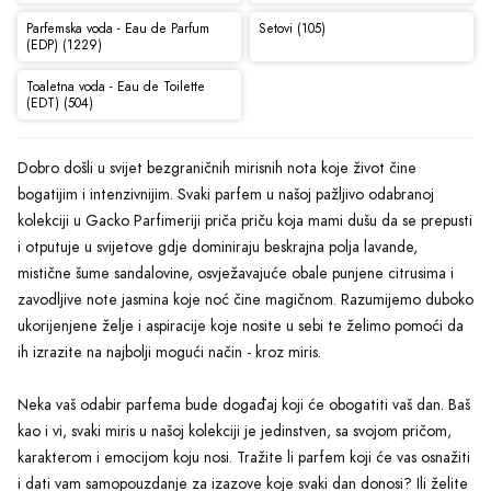
Parfemska voda - Eau de Parfum
Setovi (105)
(EDP) (1229)
Toaletna voda - Eau de Toilette
(EDT) (504)
Dobro došli u svijet bezgraničnih mirisnih nota koje život čine
bogatijim i intenzivnijim. Svaki parfem u našoj pažljivo odabranoj
kolekciji u Gacko Parfimeriji priča priču koja mami dušu da se prepusti
i otputuje u svijetove gdje dominiraju beskrajna polja lavande,
mistične šume sandalovine, osvježavajuće obale punjene citrusima i
zavodljive note jasmina koje noć čine magičnom. Razumijemo duboko
ukorijenjene želje i aspiracije koje nosite u sebi te želimo pomoći da
ih izrazite na najbolji mogući način - kroz miris.
Neka vaš odabir parfema bude događaj koji će obogatiti vaš dan. Baš
kao i vi, svaki miris u našoj kolekciji je jedinstven, sa svojom pričom,
karakterom i emocijom koju nosi. Tražite li parfem koji će vas osnažiti
i dati vam samopouzdanje za izazove koje svaki dan donosi? Ili želite