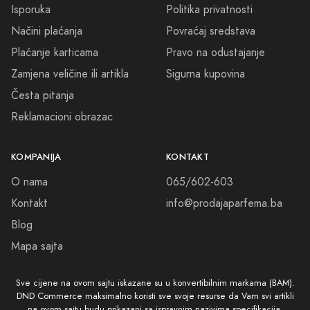
Isporuka
Politika privatnosti
Načini plaćanja
Povraćaj sredstava
Plaćanje karticama
Pravo na odustajanje
Zamjena veličine ili artikla
Sigurna kupovina
Česta pitanja
Reklamacioni obrazac
KOMPANIJA
KONTAKT
O nama
065/602-603
Kontakt
info@prodajaparfema.ba
Blog
Mapa sajta
Sve cijene na ovom sajtu iskazane su u konvertibilnim markama (BAM).
DND Commerce maksimalno koristi sve svoje resurse da Vam svi artikli
na ovom sajtu budu prikazani sa ispravnim nazivima specifikacija,