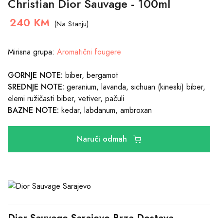
Christian Dior Sauvage - 100ml
240 KM
(Na Stanju)
Mirisna grupa:
Aromatični fougere
GORNJE NOTE:
biber, bergamot
SREDNJE NOTE:
geranium, lavanda, sichuan (kineski) biber,
elemi ružičasti biber, vetiver, pačuli
BAZNE NOTE:
kedar, labdanum, ambroxan
Naruči odmah
Dior Sauvage Sarajevo Brza Dostava 