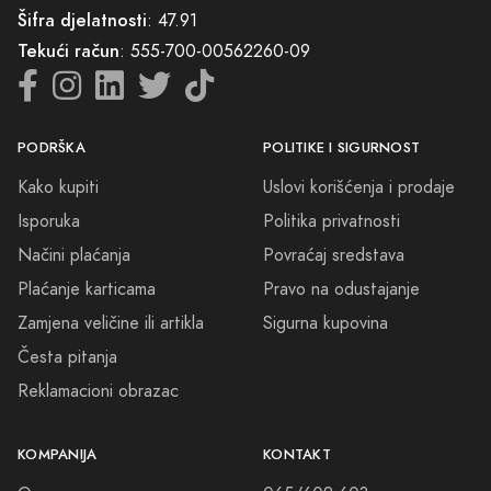
Šifra djelatnosti
: 47.91
svevremenski parfem. Dior Sauvage je neiscrpni izvor senzacija koji
će vas uvući u svoju priču koja se ne može ispričati riječima. To je
Tekući račun
: 555-700-00562260-09
iskustvo koje treba doživjeti, jer svaki čarobni trenutak zaslužuje miris
koji će mu pridodati posebnu notu.
PODRŠKA
POLITIKE I SIGURNOST
Dođite, istražite našu stranicu i prepustite se mirisnoj avanturi koja
počinje ovdje. Sarajevski duh i Dior Sauvage parfem čekaju samo na
Kako kupiti
Uslovi korišćenja i prodaje
vas.
Isporuka
Politika privatnosti
Načini plaćanja
Povraćaj sredstava
Plaćanje karticama
Pravo na odustajanje
Zamjena veličine ili artikla
Sigurna kupovina
Česta pitanja
Reklamacioni obrazac
KOMPANIJA
KONTAKT