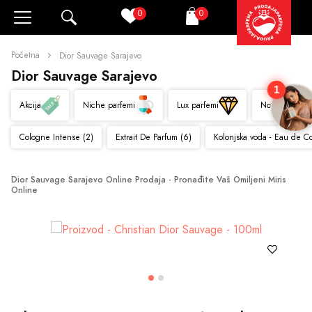
0
0
Pretraži
Korpa
Početna
Dior Sauvage Sarajevo
Dior Sauvage Sarajevo
1
Akcija
Niche parfemi
Lux parfemi
Novo
Cologne Intense (2)
Extrait De Parfum (6)
Kolonjska voda - Eau de C
Dior Sauvage Sarajevo Online Prodaja - Pronađite Vaš Omiljeni Miris 
Online