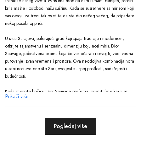
trenutke našeg života. Miris ima moć da nam izmami osmijeh, proširi
krila mašte i oslobodi našu suštinu. Kada se susretnete sa mirisom koji
vas osvoji, za trenutak osjetite da ste dio nečeg većeg, da pripadate
nekoj posebnoj priči.
U srcu Sarajeva, pulsirajući grad koji spaja tradiciju i modernost,
otkrijte tajanstvenu i senzualnu dimenziju koju nosi miris. Dior
Sauvage, jedinstvena aroma koja će vas očarati i osvojiti, vodi vas na
putovanje izvan vremena i prostora. Ova neodoljiva kombinacija nota
u sebi nosi sve ono što Sarajevo jeste - spoj prošlosti, sadašnjosti i
budućnosti.
Kada otvorite bočicu Dior Sauvage parfema, osjetit ćete kako se
Prikaži više
svaki atom mirisa otapa na vašoj koži i stvara posebnu harmoniju.
Intenzitet mirisa će vas zavesti i očarati svojom dugotrajnošću,
pružajući vam osjećaj da svaki trenutak s ovim parfemom postaje
nezaboravan. Neodoljivo osjetiti kako trenutak postaje vječnost.
Pogledaj više
Naša stranica je vaše mjesto gdje se možete prepustiti čarima Dior