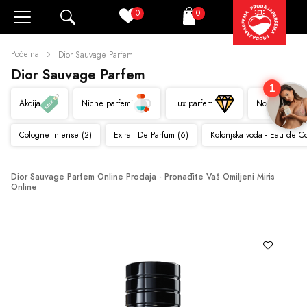
0
0
Pretraži
Korpa
Početna
Dior Sauvage Parfem
Dior Sauvage Parfem
1
Akcija
Niche parfemi
Lux parfemi
Novo
Cologne Intense (2)
Extrait De Parfum (6)
Kolonjska voda - Eau de C
Dior Sauvage Parfem Online Prodaja - Pronađite Vaš Omiljeni Miris 
Online