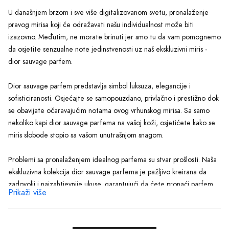
U današnjem brzom i sve više digitalizovanom svetu, pronalaženje
pravog mirisa koji će odražavati našu individualnost može biti
izazovno. Međutim, ne morate brinuti jer smo tu da vam pomognemo
da osjetite senzualne note jedinstvenosti uz naš ekskluzivni miris -
dior sauvage parfem.
Dior sauvage parfem predstavlja simbol luksuza, elegancije i
sofisticiranosti. Osjećajte se samopouzdano, privlačno i prestižno dok
se obavijate očaravajućim notama ovog vrhunskog mirisa. Sa samo
nekoliko kapi dior sauvage parfema na vašoj koži, osjetićete kako se
miris slobode stopio sa vašom unutrašnjom snagom.
Problemi sa pronalaženjem idealnog parfema su stvar prošlosti. Naša
ekskluzivna kolekcija dior sauvage parfema je pažljivo kreirana da
zadovolji i najzahtjevnije ukuse, garantujući da ćete pronaći parfem
Prikaži više
koji prikazuje vašu individualnost. Bilo da preferirate osvježavajuće
cvjetne arome ili elegantne drvenaste note, naša kolekcija ima sve
što vam srce može poželjeti.