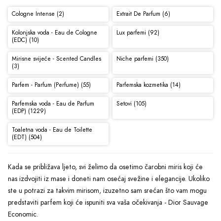
Cologne Intense (2)
Extrait De Parfum (6)
Kolonjska voda - Eau de Cologne
Lux parfemi (92)
(EDC) (10)
Mirisne svijeće - Scented Candles
Niche parfemi (350)
(3)
Parfem - Parfum (Perfume) (55)
Parfemska kozmetika (14)
Parfemska voda - Eau de Parfum
Setovi (105)
(EDP) (1229)
Toaletna voda - Eau de Toilette
(EDT) (504)
Kada se približava ljeto, svi želimo da osetimo čarobni miris koji će
nas izdvojiti iz mase i doneti nam osećaj svežine i elegancije. Ukoliko
ste u potrazi za takvim mirisom, izuzetno sam srećan što vam mogu
predstaviti parfem koji će ispuniti sva vaša očekivanja - Dior Sauvage
Economic.