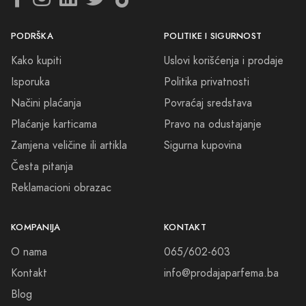
Neka vaš izbor bude Dior Sauvage Economic - parfem koji će vam
omogućiti da osjetite čaroliju mirisa na potpuno nov način. Uronite u
svijet luksuza i dopustite da vas obuzme jedinstvena aroma koja će
PODRŠKA
POLITIKE I SIGURNOST
vam osigurati raskošno iskustvo.
Kako kupiti
Uslovi korišćenja i prodaje
Isporuka
Politika privatnosti
Posetite našu stranicu još danas i pronađite svoj mirisni savršenstvo uz
Dior Sauvage Economic.
Načini plaćanja
Povraćaj sredstava
Plaćanje karticama
Pravo na odustajanje
Zamjena veličine ili artikla
Sigurna kupovina
Česta pitanja
Reklamacioni obrazac
KOMPANIJA
KONTAKT
O nama
065/602-603
Kontakt
info@prodajaparfema.ba
Blog