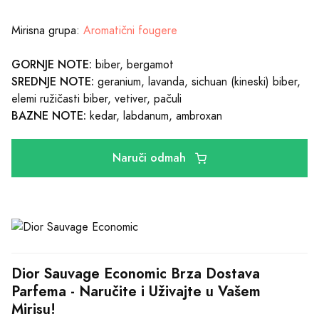
Mirisna grupa:
Aromatični fougere
GORNJE NOTE:
biber, bergamot
SREDNJE NOTE:
geranium, lavanda, sichuan (kineski) biber,
elemi ružičasti biber, vetiver, pačuli
BAZNE NOTE:
kedar, labdanum, ambroxan
Naruči odmah
Dior Sauvage Economic Brza Dostava 
Parfema - Naručite i Uživajte u Vašem 
Mirisu!