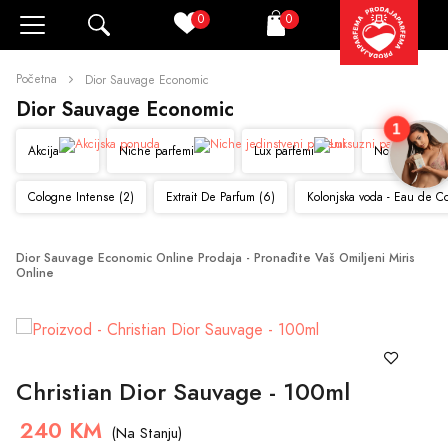
0
0
Pretraži
Korpa
Početna
Dior Sauvage Economic
Dior Sauvage Economic
1
Akcija
Niche parfemi
Lux parfemi
Novo
Cologne Intense (2)
Extrait De Parfum (6)
Kolonjska voda - Eau de C
Dior Sauvage Economic Online Prodaja - Pronađite Vaš Omiljeni Miris 
Online
Christian Dior Sauvage - 100ml
240 KM
(Na Stanju)