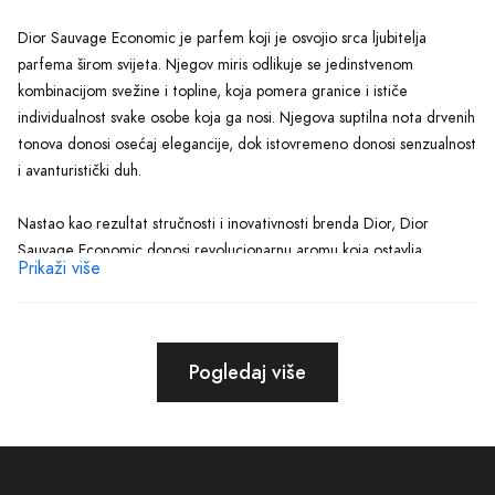
Dior Sauvage Economic je parfem koji je osvojio srca ljubitelja
parfema širom svijeta. Njegov miris odlikuje se jedinstvenom
kombinacijom svežine i topline, koja pomera granice i ističe
individualnost svake osobe koja ga nosi. Njegova suptilna nota drvenih
tonova donosi osećaj elegancije, dok istovremeno donosi senzualnost
i avanturistički duh.
Nastao kao rezultat stručnosti i inovativnosti brenda Dior, Dior
Sauvage Economic donosi revolucionarnu aromu koja ostavlja
Prikaži više
neizbrisiv utisak. Svaki sastojak je pažljivo biran i kombinovan kako bi
se postigao savršen balans između svežine i dubine. Ovaj parfem je
istinsko umetničko delo koje će vam omogućiti da osjetite snagu i
sofisticiranost prirode.
Pogledaj više
Ono što Dior Sauvage Economic čini posebnim je ne samo njegov
miris, već i ekonomičnost koju pruža. Sa ovim parfemom, možete biti
sigurni da će vam jedna bočica trajati dugo vremena, što ga čini
idealnim izborom za one koji cene praktičnost i dugotrajnost. Ovaj