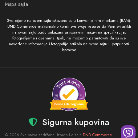
Mapa sajta
Sve cijene na ovom sajtu iskazane su u konvertibilnim markama (BAM).
DND Commerce maksimalno koristi sve svoje resurse da Vam svi artikli
na ovom sajtu budu prikazani sa ispravnim nazivima specifikacija,
fotografijama i cijenama. Ipak, ne možemo garantovati da su sve
navedene informacije i fotografije artikala na ovom sajtu u potpunosti
ispravne
Sigurna kupovina
© 2026 Sva prava zadržana. Izrada i dizajn
DND Commerce
.