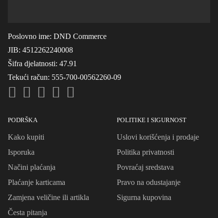
Poslovno ime
: DND Commerce
JIB
: 4512262240008
Šifra djelatnosti
: 47.91
Tekući račun
: 555-700-00562260-09
PODRŠKA
POLITIKE I SIGURNOST
Kako kupiti
Uslovi korišćenja i prodaje
Isporuka
Politika privatnosti
Načini plaćanja
Povraćaj sredstava
Plaćanje karticama
Pravo na odustajanje
Zamjena veličine ili artikla
Sigurna kupovina
Česta pitanja