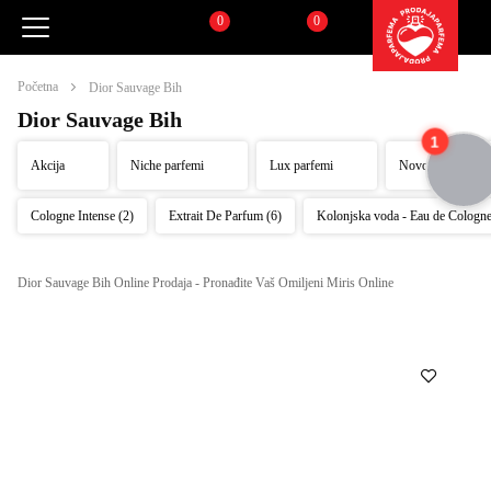
0
0
Pretraži
Korpa
Početna
Dior Sauvage Bih
Dior Sauvage Bih
1
Akcija
Niche parfemi
Lux parfemi
Novo
Cologne Intense (2)
Extrait De Parfum (6)
Kolonjska voda - Eau de Cologn
Dior Sauvage Bih Online Prodaja - Pronađite Vaš Omiljeni Miris Online