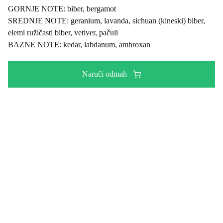
GORNJE NOTE:
biber, bergamot
SREDNJE NOTE:
geranium, lavanda, sichuan (kineski) biber,
elemi ružičasti biber, vetiver, pačuli
BAZNE NOTE:
kedar, labdanum, ambroxan
Naruči odmah