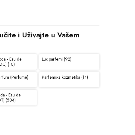
čite i Uživajte u Vašem 
oda - Eau de
Lux parfemi (92)
DC) (10)
arfum (Perfume)
Parfemska kozmetika (14)
oda - Eau de
DT) (504)