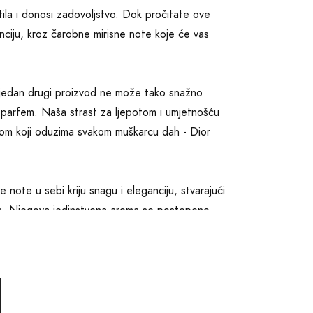
etila i donosi zadovoljstvo. Dok pročitate ove
nciju, kroz čarobne mirisne note koje će vas
Nijedan drugi proizvod ne može tako snažno
ni parfem. Naša strast za ljepotom i umjetnošću
nom koji oduzima svakom muškarcu dah - Dior
 note u sebi kriju snagu i eleganciju, stvarajući
aka. Njegova jedinstvena aroma se postepeno
evjerojatno zavodljivu kombinaciju koja će privući
puniti vaš stil i dati vam samopouzdanje koje će