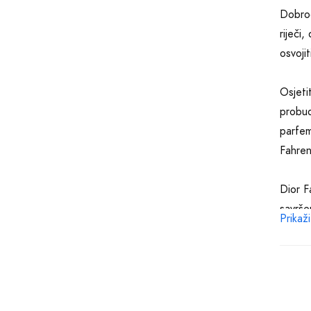
Dobrod
riječi
osvojit
Osjeti
probud
parfem
Fahren
Dior F
savrše
Prikaži
otkriv
Topli 
pažnju
osjeti