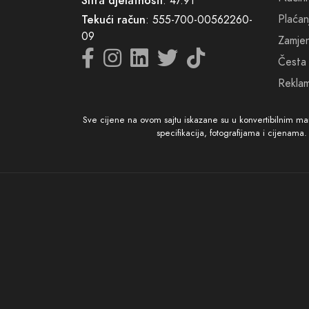
Šifra djelatnosti
: 47.91
Vaše z
Plaćan
Tekući račun
: 555-700-00562260-
parfem
09
Zamjena
Česta 
- Neka
Reklam
Sve cijene na ovom sajtu iskazane su u konvertibilnim m
specifikacija, fotografijama i cijenama