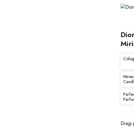
Dio
Miri
Colog
Mirisn
Candl
Parfe
Parfu
Dragi p