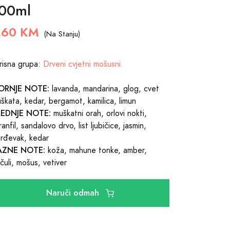
00ml
260 KM
(Na Stanju)
risna grupa:
Drveni cvjetni mošusni
ORNJE NOTE:
lavanda, mandarina, glog, cvet
škata, kedar, bergamot, kamilica, limun
REDNJE NOTE:
muškatni orah, orlovi nokti,
ranfil, sandalovo drvo, list ljubičice, jasmin,
rđevak, kedar
AZNE NOTE:
koža, mahune tonke, amber,
čuli, mošus, vetiver
Naruči odmah