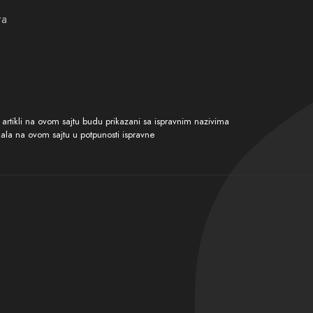
sjetite snagu koju pruža Dior Fahrenheit -
ta
tikli na ovom sajtu budu prikazani sa ispravnim nazivima
kala na ovom sajtu u potpunosti ispravne