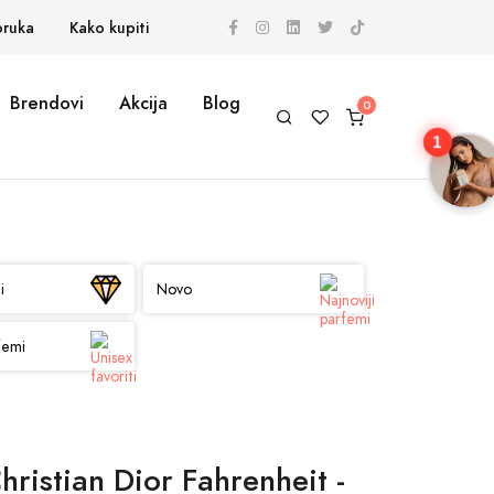
oruka
Kako kupiti
Brendovi
Akcija
Blog
1
i
Novo
femi
hristian Dior Fahrenheit -