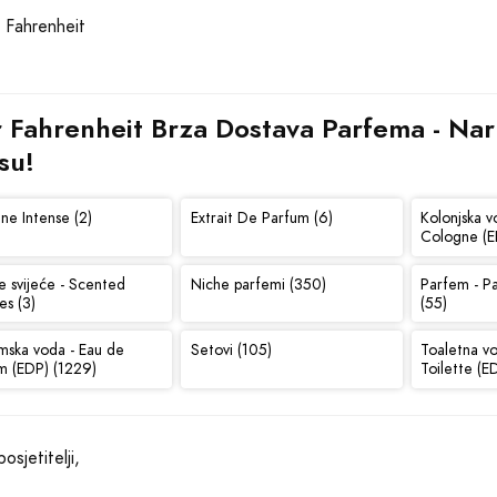
r Fahrenheit Brza Dostava Parfema - Naru
su!
ne Intense (2)
Extrait De Parfum (6)
Kolonjska v
Cologne (E
e svijeće - Scented
Niche parfemi (350)
Parfem - P
es (3)
(55)
mska voda - Eau de
Setovi (105)
Toaletna v
m (EDP) (1229)
Toilette (E
osjetitelji,