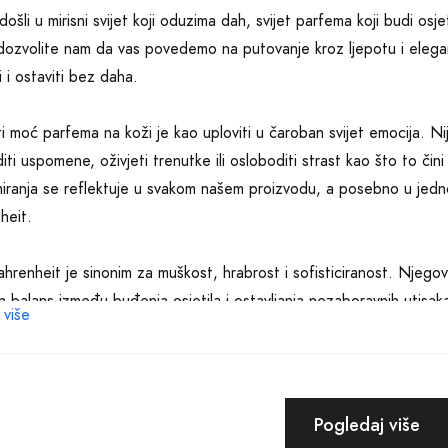
ošli u mirisni svijet koji oduzima dah, svijet parfema koji budi osj
, dozvolite nam da vas povedemo na putovanje kroz ljepotu i elega
i i ostaviti bez daha.
ti moć parfema na koži je kao uploviti u čaroban svijet emocija. 
iti uspomene, oživjeti trenutke ili osloboditi strast kao što to či
iranja se reflektuje u svakom našem proizvodu, a posebno u jed
heit.
ahrenheit je sinonim za muškost, hrabrost i sofisticiranost. Njegove
n balans između buđenja osjetila i ostavljanja nezaboravnih utis
 više
a na koži, stvarajući neopisivu harmoniju mirisnih nota.
drvenasti tonovi, pomiješani sa svježim citrusnim notama, stvaraju n
 svakog prisutnog. Dior Fahrenheit je toliko jedinstven da će upot
Pogledaj više
ti svako ko se nađe u vašem društvu.