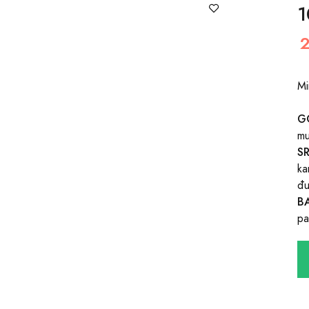
1
Mi
G
mu
S
ka
đu
B
pa