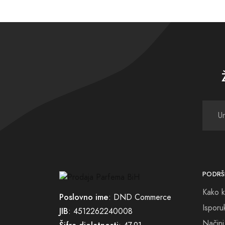
Dugotr
najdra
neće n
Ukolik
Naša k
svaki 
Zato, 
naša m
stručn
PODRŠ
Kako k
Dođite
Poslovno ime
: DND Commerce
slobod
Isporu
JIB
: 4512262240008
Načini