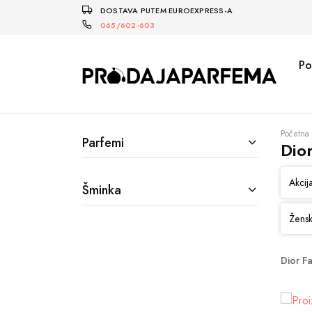
DOSTAVA PUTEM EUROEXPRESS-A
065/602-603
Po
Početna
Parfemi
Dio
Akcij
Šminka
Žensk
Dior F