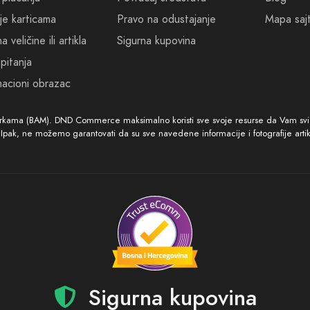
adovoljstvo je naš cilj. Vaša ispunjenost je naša misija. Dođite i o
je karticama
Pravo na odustajanje
Mapa saj
 koji se pamti.
 veličine ili artikla
Sigurna kupovina
pitanja
 se svijet obavije vašim mirisom.
acioni obrazac
arkama (BAM). DND Commerce maksimalno koristi sve svoje resurse da Vam svi ar
. Ipak, ne možemo garantovati da su sve navedene informacije i fotografije arti
Sigurna kupovina