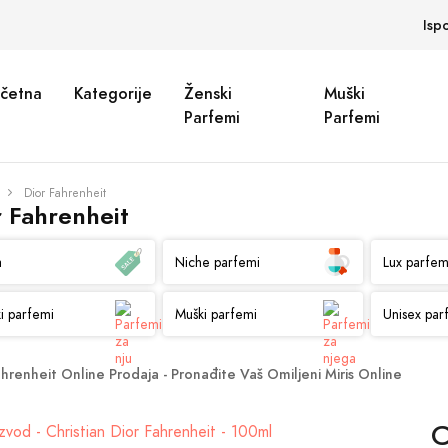
Isp
četna
Kategorije
Ženski
Muški
Parfemi
Parfemi
Dior Fahrenheit
r Fahrenheit
a
Niche parfemi
Lux parfem
i parfemi
Muški parfemi
Unisex par
ahrenheit Online Prodaja - Pronađite Vaš Omiljeni Miris Online
C