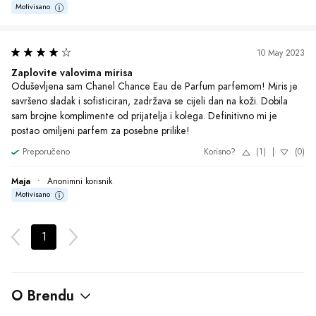
O Brendu
Povezane Stranice:
Chanel Chance
,
Chanel Chance Eau
Tendre
,
Chanel Chance Cijena
,
Chanel Chance Cijena Bih
,
Chance Chanel
,
Chanel Chance Parfem
,
Chanel Chance Eau
Fraiche
Želite da ste u toku sa najnovijim
akcijama?