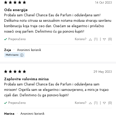
Preporučeno
Korisno?
(1)
|
(0)
Marina
•
Anonimni korisnik
Motivisano
10 May 2023
Zaplovite valovima mirisa
Oduševljena sam Chanel Chance Eau de Parfum parfemom! Miris je 
savršeno sladak i sofisticiran, zadržava se cijeli dan na koži. Dobila 
sam brojne komplimente od prijatelja i kolega. Definitivno mi je 
postao omiljeni parfem za posebne prilike!
Preporučeno
Korisno?
(1)
|
(0)
Maja
•
Anonimni korisnik
Motivisano
1