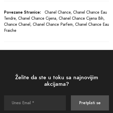
Pretplati se
Poslovno ime
: DND Commerce
JIB
: 4512262240008
Šifra djelatnosti
: 47.91
Tekući račun
: 555-700-00562260-09
PODRŠKA
POLITIKE I SIGURNOST
Kako kupiti
Uslovi korišćenja i prodaje
Isporuka
Politika privatnosti