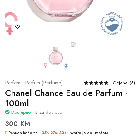
300 KM
Ponuda ističe za:
05h 27m 30s
uhvatite je dok možete
Šifra:
1527
Brend:
CHANEL
Mirisna grupa:
Cvjetni chypre
Dodaj u Korpu
Naruči Odmah