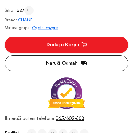
Ili naruči putem telefona
065/602-603
Podijeli:
Mirisne Note
Gornje Note
Ružičasti biber
Srednje Note
jasmin i Iris