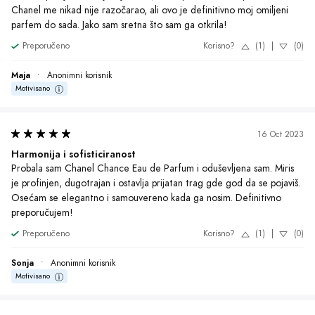
Motivisano
14 Oct 2023
Oda energije
Probala sam Chanel Chance Eau de Parfum i oduševljena sam! 
Delikatna nota citrusa sa senzualnim notama mošusa stvaraju savršenu 
kombinaciju koja traje ceo dan. Osećam se elegantno i privlačno 
noseći ovaj parfem. Definitivno ću ga ponovo kupiti!
Preporučeno
Korisno?
(1)
|
(0)
Zoja
•
Anonimni korisnik
Motivisano
29 May 2023
Zaplovite valovima mirisa
Probala sam Chanel Chance Eau de Parfum i oduševljena sam 
mirisom! Osjetila sam se elegantno i samouvjereno, a miris je trajao 
cijeli dan. Definitivno ću ga ponovo kupiti!