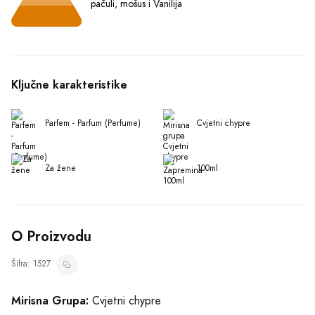
Mirisna Grupa:
Cvjetni chypre
Opis Proizvoda:
Zamislite parfem koji nije samo miris, već
pozivnica na igru sudbine, šansa koja se pruža svakome da
zagrli neizvjesnost i da se raduje nebrojenim mogućnostima
koje život nudi. Chanel Chance Eau de Parfum, dostupan u
elegantnom pakovanju od 100ml, upravo je to - vrtlog sreće
i svježine, zamotan u aura sofisticiranosti koju samo Chanel
Prikaži više
može pružiti.
Kreiran za ženu koja se usuđuje da sanja, da rizikuje, i da
Kako Koristiti
stvori svoju sudbinu, Chance Eau de Parfum je miris koji
odjekuje sa svakom notom, pozivajući na pustolovinu duha i
tela. Chanel, sa svojom dugom tradicijom u kreiranju
Slični Proizvodi
nezaboravnih parfema, ovde predstavlja esenciju optimizma i
radosti, savršenu za modernu ženu koja koristi svaku priliku
da se izrazi.