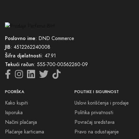
Načini plaćanja
Povraćaj sredstava
Plaćanje karticama
Pravo na odustajanje
Zamjena veličine ili artikla
Sigurna kupovina
Česta pitanja
Reklamacioni obrazac
KOMPANIJA
KONTAKT
O nama
065/602-603
Kontakt
info@prodajaparfema.ba
Blog
Mapa sajta
Sve cijene na ovom sajtu iskazane su u konvertibilnim markama (BAM).
DND Commerce maksimalno koristi sve svoje resurse da Vam svi artikli
na ovom sajtu budu prikazani sa ispravnim nazivima specifikacija,
fotografijama i cijenama. Ipak, ne možemo garantovati da su sve
navedene informacije i fotografije artikala na ovom sajtu u potpunosti