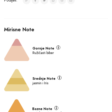
Bazne Note
pačuli, mošus i Vanilija
Ključne karakteristike
Parfem - Parfum (Perfume)
Cvjetni chypre
Za žene
100ml
O Proizvodu
Šifra: 1527