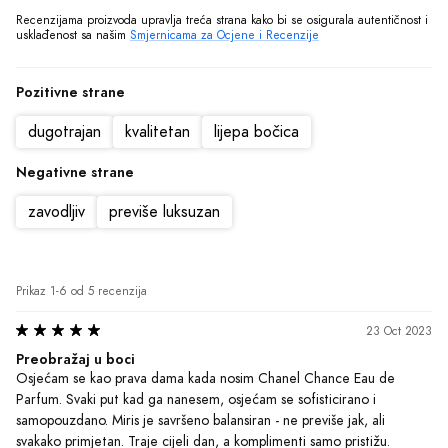
Parfum. Svaki put kad ga nanesem, osjećam se sofisticirano i 
samopouzdano. Miris je savršeno balansiran - ne previše jak, ali 
svakako primjetan. Traje cijeli dan, a komplimenti samo pristižu. 
Chanel me nikad nije razočarao, ali ovo je definitivno moj omiljeni 
parfem do sada. Jako sam sretna što sam ga otkrila!
Preporučeno
Korisno?
(1)
|
(0)
Maja
•
Anonimni korisnik
Motivisano
16 Oct 2023
Harmonija i sofisticiranost
Probala sam Chanel Chance Eau de Parfum i oduševljena sam. Miris 
je profinjen, dugotrajan i ostavlja prijatan trag gde god da se pojaviš. 
Osećam se elegantno i samouvereno kada ga nosim. Definitivno 
preporučujem!
Preporučeno
Korisno?
(1)
|
(0)
Sonja
•
Anonimni korisnik