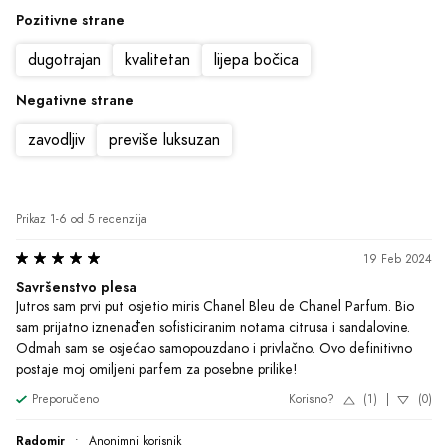
Pozitivne strane
dugotrajan
kvalitetan
lijepa bočica
Negativne strane
zavodljiv
previše luksuzan
Prikaz 1-6 od 5 recenzija
19 Feb 2024
Savršenstvo plesa
Jutros sam prvi put osjetio miris Chanel Bleu de Chanel Parfum. Bio 
sam prijatno iznenađen sofisticiranim notama citrusa i sandalovine. 
Odmah sam se osjećao samopouzdano i privlačno. Ovo definitivno 
postaje moj omiljeni parfem za posebne prilike!
Preporučeno
Korisno?
(1)
|
(0)
Radomir
•
Anonimni korisnik