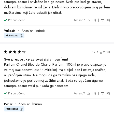
samopouzdano i privlačno kad ga nosim. Svaki put kad ga stavim, 
dobijem komplimente od žena. Definitivno preporučujem ovaj parfem 
muškarcima koji žele ostaviti jak utisak!
Preporučeno
Korisno?
(1)
|
(0)
Vukasin
•
Anonimni korisnik
Motivisano
12 Aug 2023
Sve preporuke za ovaj sjajan parfem!
Parfem Chanel Bleu de Chanel Parfum - 100ml je pravo osvježenje 
za moj svakodnevni outfit. Miris koji traje cijeli dan i ostavlja snažan, 
ali profinjen utisak. Ne mogu da ga zamislim bez njega sada, 
jednostavno je postao moj zaštitni znak. Sada se osjećam sigurno i 
samopouzdano svaki put kada ga nanesem.
Preporučeno
Korisno?
(1)
|
(0)
Petar
•
Anonimni korisnik
Motivisano