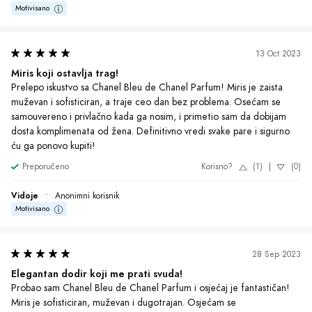
Motivisano
13 Oct 2023
Miris koji ostavlja trag!
Prelepo iskustvo sa Chanel Bleu de Chanel Parfum! Miris je zaista 
muževan i sofisticiran, a traje ceo dan bez problema. Osećam se 
samouvereno i privlačno kada ga nosim, i primetio sam da dobijam 
dosta komplimenata od žena. Definitivno vredi svake pare i sigurno 
ću ga ponovo kupiti!
Preporučeno
Korisno?
(1)
|
(0)
Vidoje
•
Anonimni korisnik
Motivisano
28 Sep 2023
Elegantan dodir koji me prati svuda!
Probao sam Chanel Bleu de Chanel Parfum i osjećaj je fantastičan! 
Miris je sofisticiran, muževan i dugotrajan. Osjećam se 