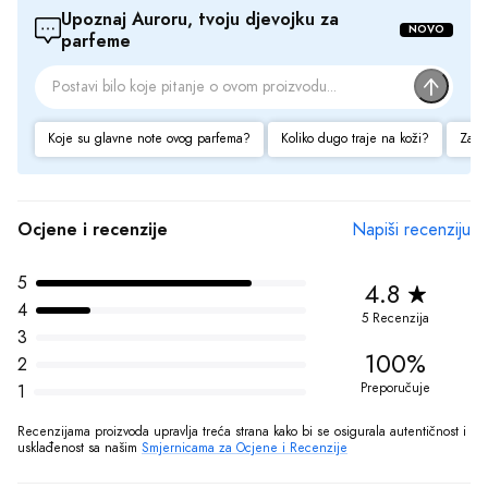
fotografijama i cijenama. Ipak, ne možemo garantovati da su sve
Upoznaj Auroru, tvoju djevojku za 
NOVO
parfeme
navedene informacije i fotografije artikala na ovom sajtu u potpunosti
ispravne.
Koje su glavne note ovog parfema?
Koliko dugo traje na koži?
Za ko
Ocjene i recenzije
Napiši recenziju
5
4.8
4
5 Recenzija
3
100%
2
Preporučuje
1
Recenzijama proizvoda upravlja treća strana kako bi se osigurala autentičnost i 
usklađenost sa našim 
Smjernicama za Ocjene i Recenzije