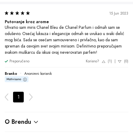
15 Jun 2023
Putovanje kroz arome
Uhvatio sam miris Chanel Bleu de Chanel Parfum i odmah sam se 
oduševio. Osećaj luksuza i elegancije odmah se uvukao u svaki delić 
mog bića. Sada se osećam samouvereno i privlačno, kao da sam 
spreman da osvojim svet svojim mirisom. Definitivno preporučujem 
svakom muškarcu da iskusi ovaj neverovatan parfem!
Preporučeno
Korisno?
(1)
|
(0)
Branko
•
Anonimni korisnik
Motivisano
1
O Brendu