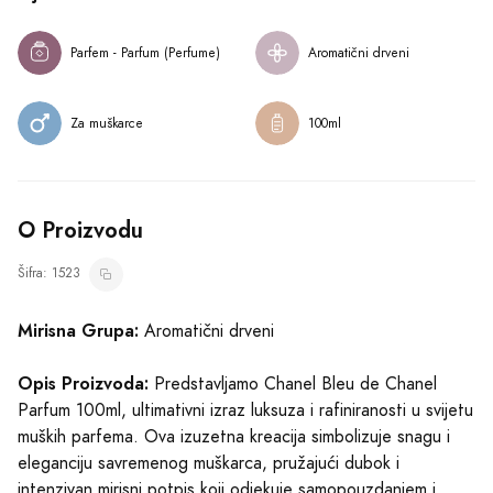
Parfem - Parfum (Perfume)
Aromatični drveni
Za muškarce
100ml
O Proizvodu
Šifra: 1523
Mirisna Grupa:
Aromatični drveni
Opis Proizvoda:
Predstavljamo Chanel Bleu de Chanel
Parfum 100ml, ultimativni izraz luksuza i rafiniranosti u svijetu
muških parfema. Ova izuzetna kreacija simbolizuje snagu i
eleganciju savremenog muškarca, pružajući dubok i
intenzivan mirisni potpis koji odjekuje samopouzdanjem i