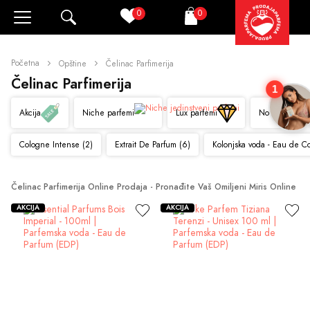
0
0
Pretraži
Korpa
Početna
Opštine
Čelinac Parfimerija
Čelinac Parfimerija
1
Akcija
Niche parfemi
Lux parfemi
Novo
Cologne Intense (2)
Extrait De Parfum (6)
Kolonjska voda - Eau de C
Čelinac Parfimerija Online Prodaja - Pronađite Vaš Omiljeni Miris Online
AKCIJA
AKCIJA