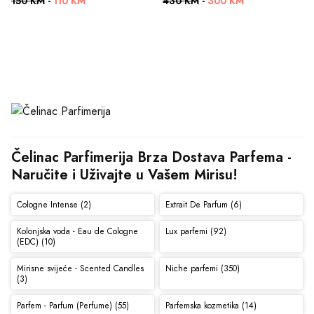
150 KM
-
110 KM
430 KM
-
300 KM
Čelinac Parfimerija Brza Dostava Parfema - 
Naručite i Uživajte u Vašem Mirisu!
Cologne Intense (2)
Extrait De Parfum (6)
Kolonjska voda - Eau de Cologne
Lux parfemi (92)
(EDC) (10)
Mirisne svijeće - Scented Candles
Niche parfemi (350)
(3)
Parfem - Parfum (Perfume) (55)
Parfemska kozmetika (14)