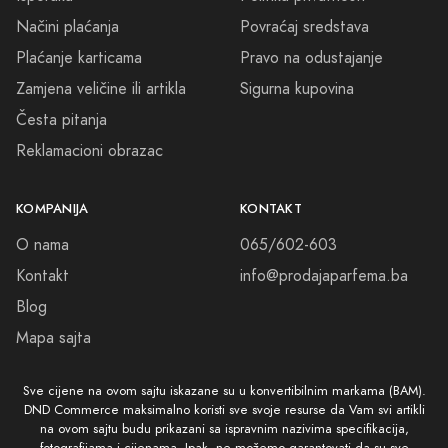
Načini plaćanja
Povraćaj sredstava
Plaćanje karticama
Pravo na odustajanje
Zamjena veličine ili artikla
Sigurna kupovina
Česta pitanja
Reklamacioni obrazac
KOMPANIJA
KONTAKT
O nama
065/602-603
Kontakt
info@prodajaparfema.ba
Blog
Mapa sajta
Sve cijene na ovom sajtu iskazane su u konvertibilnim markama (BAM).
DND Commerce maksimalno koristi sve svoje resurse da Vam svi artikli
na ovom sajtu budu prikazani sa ispravnim nazivima specifikacija,
fotografijama i cijenama. Ipak, ne možemo garantovati da su sve