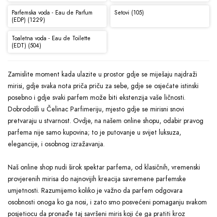
Parfemska voda - Eau de Parfum
Setovi (105)
(EDP) (1229)
Toaletna voda - Eau de Toilette
(EDT) (504)
Zamislite moment kada ulazite u prostor gdje se miješaju najdraži
mirisi, gdje svaka nota priča priču za sebe, gdje se osjećate istinski
posebno i gdje svaki parfem može biti ekstenzija vaše ličnosti.
Dobrodošli u Čelinac Parfimeriju, mjesto gdje se mirisni snovi
pretvaraju u stvarnost. Ovdje, na našem online shopu, odabir pravog
parfema nije samo kupovina; to je putovanje u svijet luksuza,
elegancije, i osobnog izražavanja.
Naš online shop nudi širok spektar parfema, od klasičnih, vremenski
provjerenih mirisa do najnovijih kreacija savremene parfemske
umjetnosti. Razumijemo koliko je važno da parfem odgovara
osobnosti onoga ko ga nosi, i zato smo posvećeni pomaganju svakom
posjetiocu da pronađe taj savršeni miris koji će ga pratiti kroz