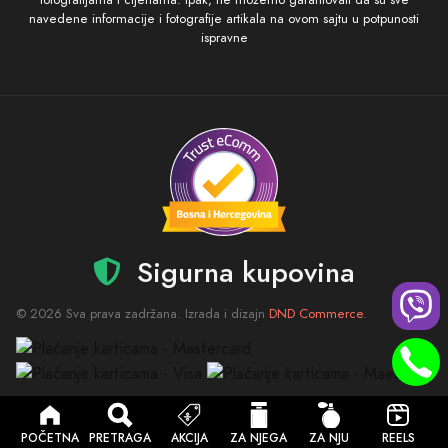
navedene informacije i fotografije artikala na ovom sajtu u potpunosti
ispravne
Sigurna kupovina
© 2026 Sva prava zadržana. Izrada i dizajn
DND Commerce
.
POČETNA
PRETRAGA
AKCIJA
ZA NJEGA
ZA NJU
REELS