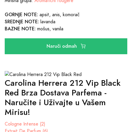
Mirisna grupa:
Aromatični fougere
GORNJE NOTE:
apsit, anis, komorač
SREDNJE NOTE:
lavanda
BAZNE NOTE:
mošus, vanila
Naruči odmah
Carolina Herrera 212 Vip Black
Red Brza Dostava Parfema -
Naručite i Uživajte u Vašem
Mirisu!
Cologne Intense (2)
Extrait De Parfum (6)