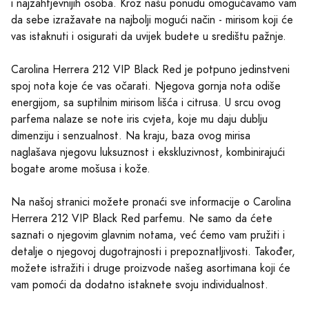
i najzahtjevnijih osoba. Kroz našu ponudu omogućavamo vam
da sebe izražavate na najbolji mogući način - mirisom koji će
vas istaknuti i osigurati da uvijek budete u središtu pažnje.
Carolina Herrera 212 VIP Black Red je potpuno jedinstveni
spoj nota koje će vas očarati. Njegova gornja nota odiše
energijom, sa suptilnim mirisom lišća i citrusa. U srcu ovog
parfema nalaze se note iris cvjeta, koje mu daju dublju
dimenziju i senzualnost. Na kraju, baza ovog mirisa
naglašava njegovu luksuznost i ekskluzivnost, kombinirajući
bogate arome mošusa i kože.
Na našoj stranici možete pronaći sve informacije o Carolina
Herrera 212 VIP Black Red parfemu. Ne samo da ćete
saznati o njegovim glavnim notama, već ćemo vam pružiti i
detalje o njegovoj dugotrajnosti i prepoznatljivosti. Također,
možete istražiti i druge proizvode našeg asortimana koji će
vam pomoći da dodatno istaknete svoju individualnost.