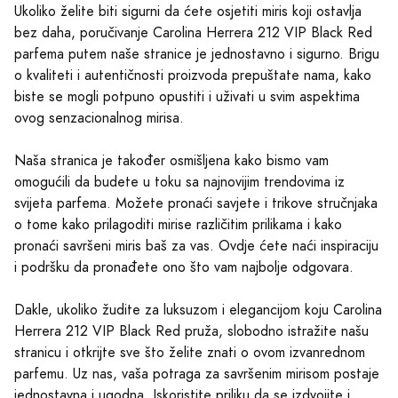
Ukoliko želite biti sigurni da ćete osjetiti miris koji ostavlja
bez daha, poručivanje Carolina Herrera 212 VIP Black Red
parfema putem naše stranice je jednostavno i sigurno. Brigu
o kvaliteti i autentičnosti proizvoda prepuštate nama, kako
biste se mogli potpuno opustiti i uživati u svim aspektima
ovog senzacionalnog mirisa.
Naša stranica je također osmišljena kako bismo vam
omogućili da budete u toku sa najnovijim trendovima iz
svijeta parfema. Možete pronaći savjete i trikove stručnjaka
o tome kako prilagoditi mirise različitim prilikama i kako
pronaći savršeni miris baš za vas. Ovdje ćete naći inspiraciju
i podršku da pronađete ono što vam najbolje odgovara.
Dakle, ukoliko žudite za luksuzom i elegancijom koju Carolina
Herrera 212 VIP Black Red pruža, slobodno istražite našu
stranicu i otkrijte sve što želite znati o ovom izvanrednom
parfemu. Uz nas, vaša potraga za savršenim mirisom postaje
jednostavna i ugodna. Iskoristite priliku da se izdvojite i