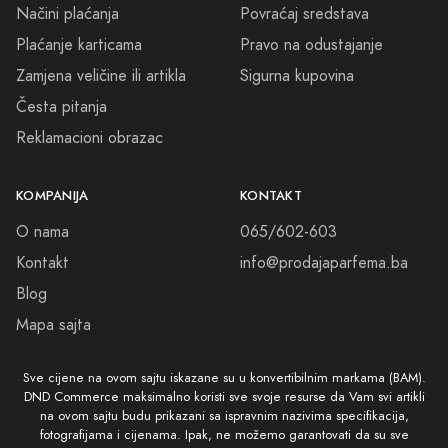
Načini plaćanja
Povraćaj sredstava
Plaćanje karticama
Pravo na odustajanje
Zamjena veličine ili artikla
Sigurna kupovina
Česta pitanja
Reklamacioni obrazac
KOMPANIJA
KONTAKT
O nama
065/602-603
Kontakt
info@prodajaparfema.ba
Blog
Mapa sajta
Sve cijene na ovom sajtu iskazane su u konvertibilnim markama (BAM).
DND Commerce maksimalno koristi sve svoje resurse da Vam svi artikli
na ovom sajtu budu prikazani sa ispravnim nazivima specifikacija,
fotografijama i cijenama. Ipak, ne možemo garantovati da su sve