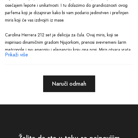
osećajem lepote i unikatnosti. I tu dolazimo do grandioznosti ovog
parfema koji je dizajniran kako bi vam podario jedinstven i prefinjen
miris koji će vas izdvojiti iz mase.
Carolina Herrera 212 set je delicija za čula. Ovaj miris, koji se
inspirisao dinamičnim gradom Njujorkom, prenosi svevremeni šarm
metropole i svu energiju i eleganciju koju ona nosi. Miris otvara vrata
Prikaži više
jednog drugačijeg sveta. Prepustite se čaroliji i zakoračite u
tajanstveno i sofisticirano putovanje koje će osnažiti vašu ličnost i
izazvati divljenje kod svih oko vas.
Naruči odmah
Svaki deo Caroline Herrere 212 seta je pažljivo osmišljen kako bi se
postigla potpuna harmonija. Miris će očarati vaša čula i oživeti vašu
individualnost. Osnova mirisa je ukusno mešavina egzotičnih nota koje
će ostaviti dugotrajan utisak na vašoj koži. Sveže tonove citrusa
nadopunjuju morske note, stvarajući osećaj slobode i euforije.
Carolina Herrera 212 set nije samo jedan parfem, to je potpuna
Želite da ste u toku sa najnovijim