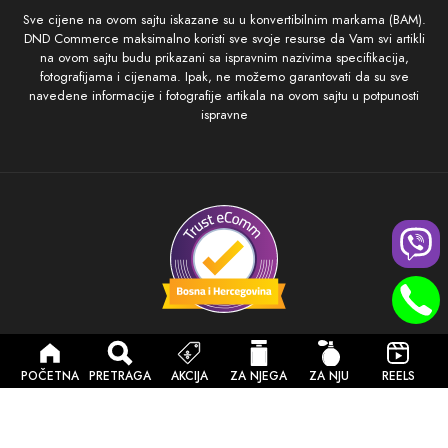
Sve cijene na ovom sajtu iskazane su u konvertibilnim markama (BAM).
DND Commerce maksimalno koristi sve svoje resurse da Vam svi artikli
na ovom sajtu budu prikazani sa ispravnim nazivima specifikacija,
fotografijama i cijenama. Ipak, ne možemo garantovati da su sve
navedene informacije i fotografije artikala na ovom sajtu u potpunosti
ispravne
Sigurna kupovina
POČETNA
PRETRAGA
AKCIJA
ZA NJEGA
ZA NJU
REELS
© 2026 Sva
prava
zadržana.