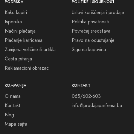
PODRŠKA
POLITIKE I SIGURNOST
dodate eleganciju i stil vašoj svakodnevnici.
Kako kupiti
Uslovi korišćenja i prodaje
Hvala vam što ste izdvojili vreme da nas posetite i uživate u svetu
Isporuka
Politika privatnosti
parfema. Vidimo se uskoro sa novim iznenađenjima.
Načini plaćanja
Povraćaj sredstava
Plaćanje karticama
Pravo na odustajanje
Zamjena veličine ili artikla
Sigurna kupovina
Česta pitanja
Reklamacioni obrazac
KOMPANIJA
KONTAKT
O nama
065/602-603
Kontakt
info@prodajaparfema.ba
Blog
Mapa sajta