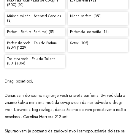
Kolonjska voda - Eau de Cologne
Lux parfemi (92)
(EDC) (10)
Mirisne svijeće - Scented Candles
Niche parfemi (350)
(3)
Parfem - Parfum (Perfume) (55)
Parfemska kozmetika (14)
Parfemska voda - Eau de Parfum
Setovi (105)
(EDP) (1229)
Toaletna voda - Eau de Toilette
(EDT) (504)
Dragi posetioci,
Danas vam donosimo najnovije vesti iz sveta parfema. Svi već dobro
znamo koliko miris ima moć da osvoji srce i da nas odvede u drugi
svet. Upravo iz tog razloga, danas želimo da vam predstavimo nešto
posebno - Carolina Herrera 212 set.
Sigurno vam je poznato da zadovoljstvo i samopouzdanje dolaze sa