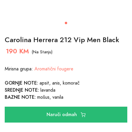
Carolina Herrera 212 Vip Men Black
190 KM
(Na Stanju)
Mirisna grupa:
Aromatični fougere
GORNJE NOTE:
apsit, anis, komorač
SREDNJE NOTE:
lavanda
BAZNE NOTE:
mošus, vanila
Naruči odmah