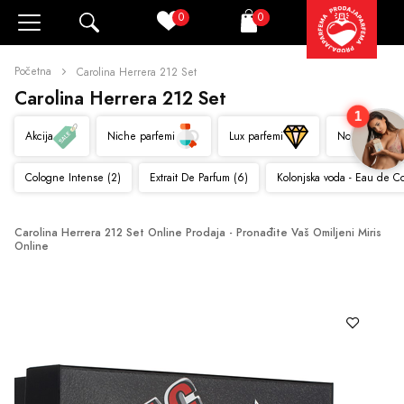
0
0
Pretraži
Korpa
Početna
Carolina Herrera 212 Set
Carolina Herrera 212 Set
1
Akcija
Niche parfemi
Lux parfemi
Novo
Cologne Intense (2)
Extrait De Parfum (6)
Kolonjska voda - Eau de C
Carolina Herrera 212 Set Online Prodaja - Pronađite Vaš Omiljeni Miris 
Online