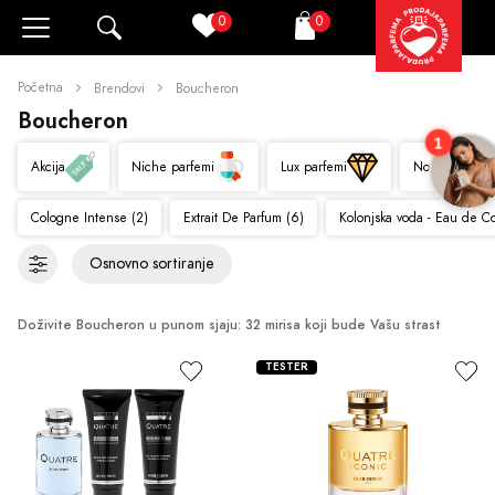
0
0
Pretraži
Korpa
Početna
Brendovi
Boucheron
Boucheron
1
Akcija
Niche parfemi
Lux parfemi
Novo
Cologne Intense (2)
Extrait De Parfum (6)
Kolonjska voda - Eau de C
Doživite Boucheron u punom sjaju: 32 mirisa koji bude Vašu strast
TESTER