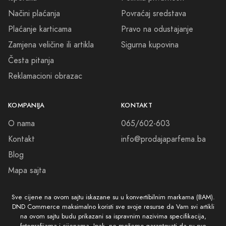
Načini plaćanja
Povraćaj sredstava
Plaćanje karticama
Pravo na odustajanje
Zamjena veličine ili artikla
Sigurna kupovina
Česta pitanja
Reklamacioni obrazac
KOMPANIJA
KONTAKT
O nama
065/602-603
Kontakt
info@prodajaparfema.ba
Blog
Mapa sajta
Sve cijene na ovom sajtu iskazane su u konvertibilnim markama (BAM).
DND Commerce maksimalno koristi sve svoje resurse da Vam svi artikli
na ovom sajtu budu prikazani sa ispravnim nazivima specifikacija,
fotografijama i cijenama. Ipak, ne možemo garantovati da su sve