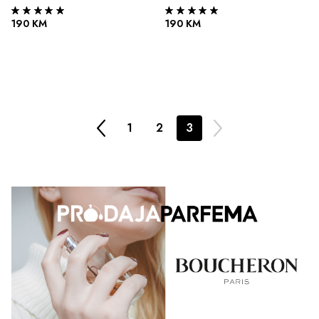
190 KM
190 KM
1
2
3