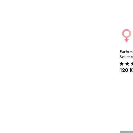
Parfems
Bouche
120 