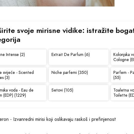
irite svoje mirisne vidike: istražite bog
egorija
ne Intense (2)
Extrait De Parfum (6)
Kolonjska v
Cologne (E
e svijeće - Scented
Niche parfemi (350)
Parfem - P
es (3)
(55)
mska voda - Eau de
Setovi (105)
Toaletna v
m (EDP) (1229)
Toilette (E
ron - Izvanredni mirisi koji oslikavaju raskoš i prefinjenost