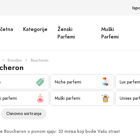
Isp
četna
Kategorije
Ženski
Muški
Parfemi
Parfemi
Brendovi
Boucheron
cheron
a
Niche parfemi
Lux parfem
i parfemi
Muški parfemi
Unisex par
te Boucheron u punom sjaju: 32 mirisa koji bude Vašu strast