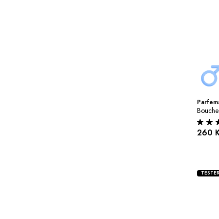
Parfems
Bouche
260 
TESTE