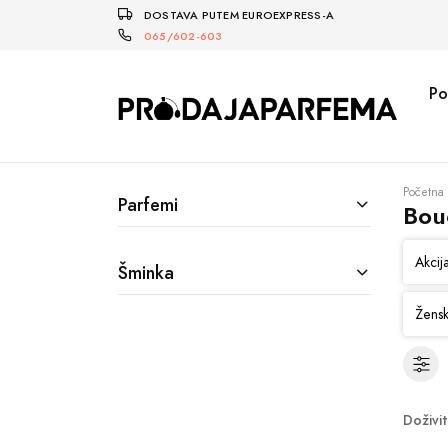
DOSTAVA PUTEM EUROEXPRESS-A
065/602-603
Po
Početna
Parfemi
Bou
Akcij
Šminka
Žensk
Doživi