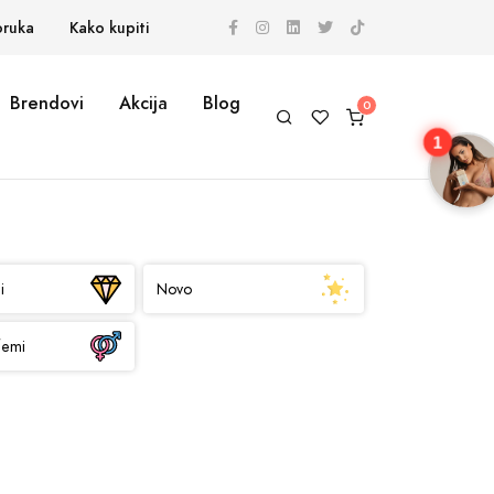
oruka
Kako kupiti
Brendovi
Akcija
Blog
1
i
Novo
femi