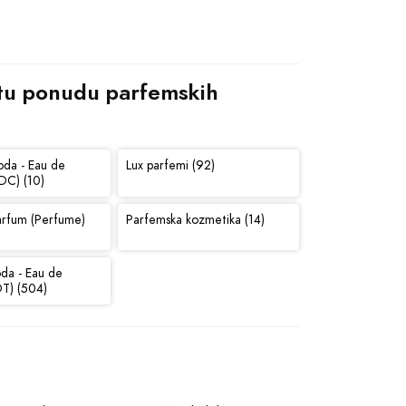
atu ponudu parfemskih 
oda - Eau de
Lux parfemi (92)
DC) (10)
arfum (Perfume)
Parfemska kozmetika (14)
oda - Eau de
DT) (504)