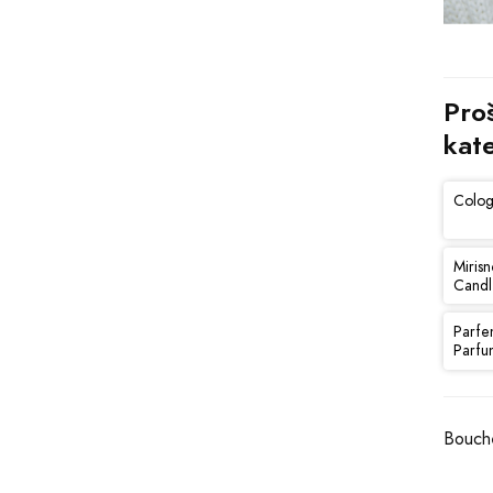
Proš
kat
Colog
Mirisn
Candl
Parfe
Parfu
Bouche